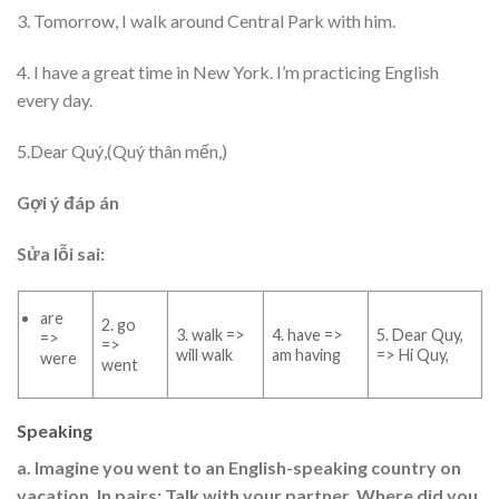
3. Tomorrow, I walk around Central Park with him.
4. I have a great time in New York. I’m practicing English
every day.
5.Dear Quý,(Quý thân mến,)
Gợi ý đáp án
Sửa lỗi sai:
are
2. go
3. walk =>
4. have =>
5. Dear Quy,
=>
=>
will walk
am having
=> Hi Quy,
were
went
Speaking
a. Imagine you went to an English-speaking country on
vacation. In pairs: Talk with your partner. Where did you