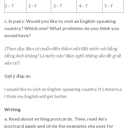
1 – T
2 – F
3 – T
4 – T
5 – F
c. In pairs: Would you like to visit an English-speaking
country? Which one? What problems do you think you
would have?
(Theo cặp: Bạn có muốn đến thăm một đất nước nói bằng
tiếng Anh không? Là nước nào? Bạn nghĩ những vấn đề gì sẽ
xảy ra?)
Gợi ý đáp án
I would like to visit an English-speaking country. It’s America.
I think my English will get better.
Writing
a. Read about writing postcards. Then, read An’s
postcard again and circle the examples she uses for