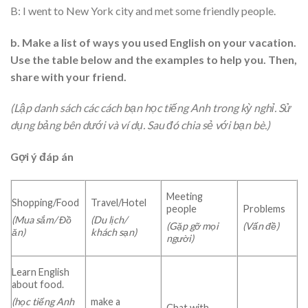
B: I went to New York city and met some friendly people.
b. Make a list of ways you used English on your vacation.
Use the table below and the examples to help you. Then,
share with your friend.
(Lập danh sách các cách bạn học tiếng Anh trong kỳ nghỉ. Sử
dụng bảng bên dưới và ví dụ. Sau đó chia sẻ với bạn bè.)
Gợi ý đáp án
Meeting
Shopping/Food
Travel/Hotel
people
Problems
(Mua sắm/ Đồ
(Du lịch/
(Gặp gỡ mọi
(Vấn đề)
ăn)
khách sạn)
người)
Learn English
about food.
make a
(học tiếng Anh
Chat with