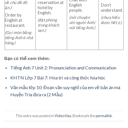
reservation at
về chủ đề đồ
English
Don’t
hotel by
ăn.)
people.
understand.
English.
Order by
(nói chuyện
(chưa hiểu
(đặt phòng
English at
với người Anh/
được hết ý.)
trong khách
restaurant.
nói tiếng Anh.)
sạn.)
(Gọi món bằng
tiếng Anh ở nhà
hàng.)
Bạn có thể xem thêm:
Tiếng Anh 7 Unit 2: Pronunciation and Communication
KHTN Lớp 7 Bài 7: Hóa trị và công thức hóa học
Văn mẫu lớp 10: Đoạn văn suy nghĩ của em về bản án mà
Huyện Trìa đưa ra (2 Mẫu)
This entry was posted in
Video Hay
. Bookmark the
permalink
.