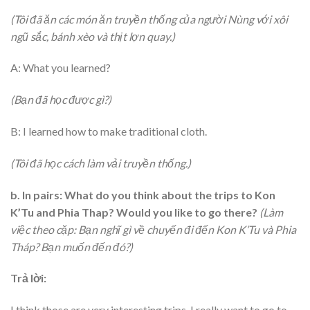
(Tôi đã ăn các món ăn truyền thống của người Nùng với xôi
ngũ sắc, bánh xèo và thịt lợn quay.)
A: What you learned?
(Bạn đã học được gì?)
B: I learned how to make traditional cloth.
(Tôi đã học cách làm vải truyền thống.)
b. In pairs: What do you think about the trips to Kon
K’Tu and Phia Thap? Would you like to go there?
(Làm
việc theo cặp: Bạn nghĩ gì về chuyến đi đến Kon K’Tu và Phia
Tháp? Bạn muốn đến đó?)
Trả lời:
I think those are very interesting trips. I really want to go to