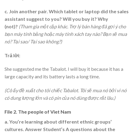
c. Join another pair. Which tablet or laptop did the sales
assistant suggest to you? Will you buy it? Why
(not)?
(Tham gia một cặp khác. Trợ lý bán hàng đã gợi ý cho
bạn máy tính bảng hoặc máy tính xách tay nào? Bạn sẽ mua
nó? Tại sao/ Tại sao không?)
Trả lời:
She suggested me the Tabalot. I will buy it because it has a
large capacity and its battery lasts a long time.
(Cô ấy đề xuất cho tôi chiếc Tabalot. Tôi sẽ mua nó bởi vì nó
có dung lượng lớn và có pin của nó dùng được rất lâu.)
File 2. The people of Viet Nam
a. You’re learning about different ethnic groups’
cultures. Answer Student’s A questions about the