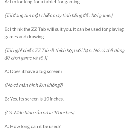
A: I’m looking for a tablet for gaming.
(Tôi đang tìm một chiếc máy tính bảng để chơi game.)
B: I think the ZZ Tab will suit you. It can be used for playing
games and drawing.
(Tôi nghĩ chiếc ZZ Tab sẽ thích hợp với bạn. Nó có thể dùng
để chơi game và vẽ.)|
A: Does it have a big screen?
(Nó có màn hình lớn không?)
B: Yes. Its screen is 10 inches.
(Có. Màn hình của nó là 10 inches)
A: How long can it be used?