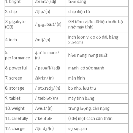
1. bright
/braɪt/ (adj)
tươi sáng
2. chip
/tʃɪp/ (n)
chíp điện tử
3. gigabyte
GB (đơn vị đo dữ liệu hoặc bộ
/ˈɡɪɡəbaɪt/ (n)
(GB)
nhớ máy tính)
inch (đơn vị đo độ dài, bằng
4. inch
/ɪntʃ/ (n)
2.54cm)
5.
/pəˈfɔːməns/
hiệu năng, năng suất
performance
(n)
6. powerful
/ˈpaʊəfl/ (adj)
mạnh, có sức mạnh
7. screen
/skriːn/ (n)
màn hình
8. storage
/ˈstɔːrɪdʒ/ (n)
bộ nhớ, lưu trữ
9. tablet
/ˈtæblət/ (n)
máy tính bảng
10. weight
/weɪt/ (n)
trọng lượng, cân nặng
11. carefully
/ˈkeəfəli/
(adv) một cách cẩn thận
12. charge
/tʃɑːdʒ/(n)
sự sạc pin