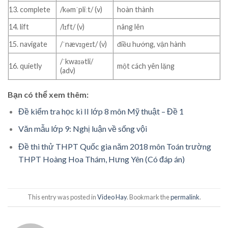
13. complete
/kəmˈpliːt/ (v)
hoàn thành
14. lift
/lɪft/ (v)
nâng lên
15. navigate
/ˈnævɪɡeɪt/ (v)
điều hướng, vận hành
/ˈkwaɪətli/
16. quietly
một cách yên lặng
(adv)
Bạn có thể xem thêm:
Đề kiểm tra học kì II lớp 8 môn Mỹ thuật – Đề 1
Văn mẫu lớp 9: Nghị luận về sống vội
Đề thi thử THPT Quốc gia năm 2018 môn Toán trường
THPT Hoàng Hoa Thám, Hưng Yên (Có đáp án)
This entry was posted in
Video Hay
. Bookmark the
permalink
.