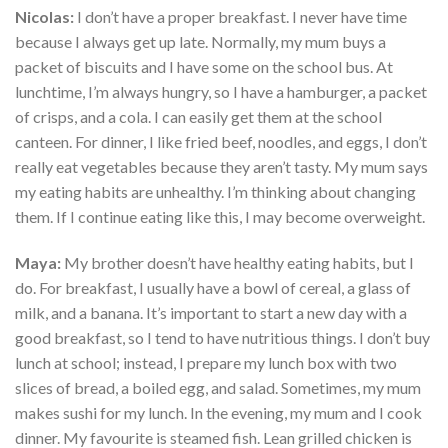
Nicolas:
I don’t have a proper breakfast. I never have time
because I always get up late. Normally, my mum buys a
packet of biscuits and I have some on the school bus. At
lunchtime, I’m always hungry, so I have a hamburger, a packet
of crisps, and a cola. I can easily get them at the school
canteen. For dinner, I like fried beef, noodles, and eggs, I don’t
really eat vegetables because they aren’t tasty. My mum says
my eating habits are unhealthy. I’m thinking about changing
them. If I continue eating like this, I may become overweight.
Maya:
My brother doesn’t have healthy eating habits, but I
do. For breakfast, I usually have a bowl of cereal, a glass of
milk, and a banana. It’s important to start a new day with a
good breakfast, so I tend to have nutritious things. I don’t buy
lunch at school; instead, I prepare my lunch box with two
slices of bread, a boiled egg, and salad. Sometimes, my mum
makes sushi for my lunch. In the evening, my mum and I cook
dinner. My favourite is steamed fish. Lean grilled chicken is