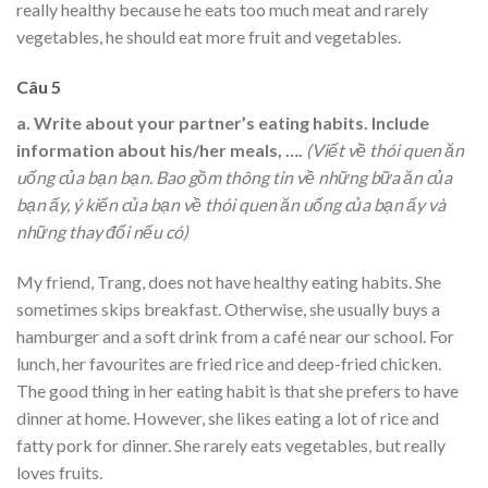
really healthy because he eats too much meat and rarely
vegetables, he should eat more fruit and vegetables.
Câu 5
a.
Write about your partner’s eating habits. Include
information about his/her meals, ….
(Viết về thói quen ăn
uống của bạn bạn. Bao gồm thông tin về những bữa ăn của
bạn ấy, ý kiến của bạn về thói quen ăn uống của bạn ấy và
những thay đổi nếu có)
My friend, Trang, does not have healthy eating habits. She
sometimes skips breakfast. Otherwise, she usually buys a
hamburger and a soft drink from a café near our school. For
lunch, her favourites are fried rice and deep-fried chicken.
The good thing in her eating habit is that she prefers to have
dinner at home. However, she likes eating a lot of rice and
fatty pork for dinner. She rarely eats vegetables, but really
loves fruits.