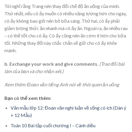
Tôi nghĩ rằng Trang nên thay đổi chế độ ăn uống của mình.
Thứ nhất, nếu cô ấy muốn có nhiều năng lượng hơn cho ngày,
cô ấy không bao giờ nên bỏ bữa sáng. Thứ hai, cô ấy phải
giảm lượng thức ăn nhanh mà cô ấy ăn. Ngoài ra, ăn nhiều rau
– có thể tốt cho cô ấy. Cô ấy cũng nên ăn cơm ít hơn cho bữa
tối. Những thay đổi này chắc chắn sẽ giữ cho cô ấy khỏe
mạnh.
b.
Exchange your work and give comments.
(Trao đổi bài
làm của bạn và cho nhận xét.)
Xem thêm: Đoạn văn tiếng Anh nói về thói quen ăn uống
Bạn có thể xem thêm:
Văn mẫu lớp 12: Đoạn văn nghị luận về sống có ích (Dàn ý
+ 12 Mẫu)
Toán 10 Bài tập cuối chương I – Cánh diều