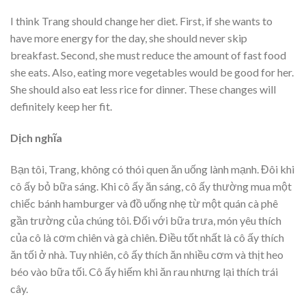
I think Trang should change her diet. First, if she wants to
have more energy for the day, she should never skip
breakfast. Second, she must reduce the amount of fast food
she eats. Also, eating more vegetables would be good for her.
She should also eat less rice for dinner. These changes will
definitely keep her fit.
Dịch nghĩa
Bạn tôi, Trang, không có thói quen ăn uống lành mạnh. Đôi khi
cô ấy bỏ bữa sáng. Khi cô ấy ăn sáng, cô ấy thường mua một
chiếc bánh hamburger và đồ uống nhẹ từ một quán cà phê
gần trường của chúng tôi. Đối với bữa trưa, món yêu thích
của cô là cơm chiên và gà chiên. Điều tốt nhất là cô ấy thích
ăn tối ở nhà. Tuy nhiên, cô ấy thích ăn nhiều cơm và thịt heo
béo vào bữa tối. Cô ấy hiếm khi ăn rau nhưng lại thích trái
cây.