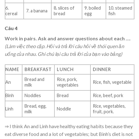
6.
8. slices of
9. boiled
10. steamed
7. a banana
cereal
bread
egg
fish
Câu 4
Work in pairs. Ask and answer questions about each ….
(Làm việc theo cặp. Hỏi và trả lời câu hỏi về thói quen ăn
uống của nhau. Ghi chú lại câu trả lời của bạn vào bảng)
NAME
BREAKFAST
LUNCH
DINNER
Bread and
Rice, pork,
An
Rice, fish, vegetable
milk
vegetables
Binh
Noddles
Bread
Rice, beef, pork
Bread, egg,
Rice, vegetables,
Linh
Noddle
milk
fruit, pork.
⇒ I think An and Linh have healthy eating habits because they
eat diverse food and a lot of vegetables; but Binh’s diet is not