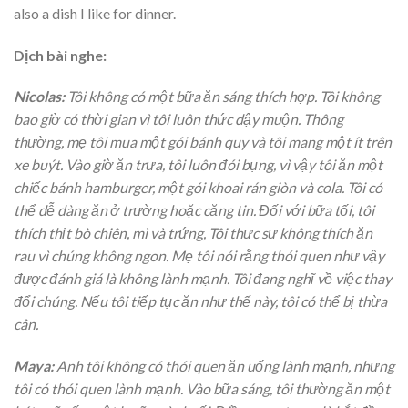
also a dish I like for dinner.
Dịch bài nghe:
Nicolas:
Tôi không có một bữa ăn sáng thích hợp. Tôi không
bao giờ có thời gian vì tôi luôn thức dậy muộn. Thông
thường, mẹ tôi mua một gói bánh quy và tôi mang một ít trên
xe buýt. Vào giờ ăn trưa, tôi luôn đói bụng, vì vậy tôi ăn một
chiếc bánh hamburger, một gói khoai rán giòn và cola. Tôi có
thể dễ dàng ăn ở trường hoặc căng tin. Đối với bữa tối, tôi
thích thịt bò chiên, mì và trứng, Tôi thực sự không thích ăn
rau vì chúng không ngon. Mẹ tôi nói rằng thói quen như vậy
được đánh giá là không lành mạnh. Tôi đang nghĩ về việc thay
đổi chúng. Nếu tôi tiếp tục ăn như thế này, tôi có thể bị thừa
cân.
Maya:
Anh tôi không có thói quen ăn uống lành mạnh, nhưng
tôi có thói quen lành mạnh. Vào bữa sáng, tôi thường ăn một