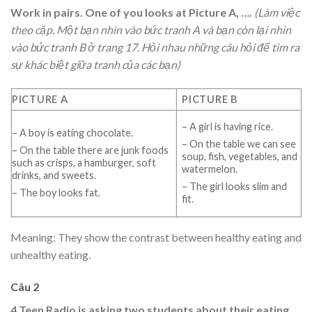
Work in pairs. One of you looks at Picture A, ….
(Làm việc
theo cặp. Một bạn nhìn vào bức tranh A và bạn còn lại nhìn
vào bức tranh B ở trang 17. Hỏi nhau những câu hỏi để tìm ra
sự khác biệt giữa tranh của các bạn)
PICTURE A
PICTURE B
– A girl is having rice.
– A boy is eating chocolate.
– On the table we can see
– On the table there are junk foods
soup, fish, vegetables, and
such as crisps, a hamburger, soft
watermelon.
drinks, and sweets.
– The girl looks slim and
– The boy looks fat.
fit.
Meaning: They show the contrast between healthy eating and
unhealthy eating.
Câu 2
4 Teen Radio is asking two students about their eating