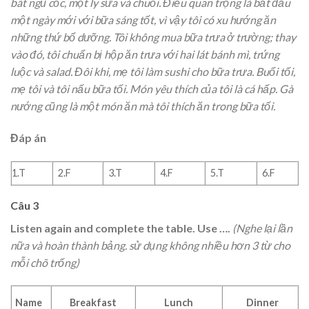
bát ngũ cốc, một ly sữa và chuối. Điều quan trọng là bắt đầu
một ngày mới với bữa sáng tốt, vì vậy tôi có xu hướng ăn
những thứ bổ dưỡng. Tôi không mua bữa trưa ở trường; thay
vào đó, tôi chuẩn bị hộp ăn trưa với hai lát bánh mì, trứng
luộc và salad. Đôi khi, mẹ tôi làm sushi cho bữa trưa. Buổi tối,
mẹ tôi và tôi nấu bữa tối. Món yêu thích của tôi là cá hấp. Gà
nướng cũng là một món ăn mà tôi thích ăn trong bữa tối.
Đáp án
1.T
2.F
3.T
4.F
5.T
6.F
Câu 3
Listen again and complete the table. Use ….
(Nghe lại lần
nữa và hoàn thành bảng. sử dụng không nhiều hơn 3 từ cho
mỗi chõ trống)
Name
Breakfast
Lunch
Dinner