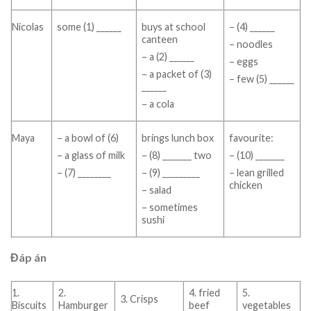
Nicolas
some (1) ______
buys at school
– (4) ______
canteen
– noodles
– a (2) ______
– eggs
– a packet of (3)
– few (5) ______
______
– a cola
Maya
– a bowl of (6)
brings lunch box
favourite:
– a glass of milk
– (8) _______ two
– (10) _______
– (7) ________
– (9) _________
– lean grilled
chicken
– salad
– sometimes
sushi
Đáp án
1.
2.
4. fried
5.
3. Crisps
Biscuits
Hamburger
beef
vegetables