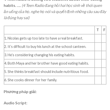
habits. ….
(4 Teen Radio đang hỏi hai học sinh về thói quen
ăn uống của họ. nghe họ nói và quyết định những câu sau đây
là đúng hay sai)
T
F
1. Nicolas gets up too late to have a real breakfast.
2. It’s difficult to buy his lunch at the school canteen.
3. He’s considering changing his eating habits.
4. Both Maya and her brother have good eating habits.
5. She thinks breakfast should include nutritious food.
6. She cooks dinner for her family.
Phương pháp giải:
Audio Script: