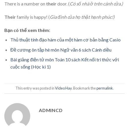
There is a number on
their
door. (
Có số nhà ở trên cánh cửa.)
Their
family is happy! (
Gia đình của họ thật hạnh phúc!)
Bạn có thể xem thêm:
Thủ thuật tính đạo hàm của một hàm cơ bản bằng Casio
Đề cương ôn tập hè môn Ngữ văn 6 sách Cánh diều
Bài giảng điện tử môn Toán 10 sách Kết nối tri thức với
cuộc sống (Học kì 1)
This entry was posted in
Video Hay
. Bookmark the
permalink
.
ADMINCD