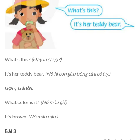
What’s this?
(Đây là cái gì?)
It’s her teddy bear.
(Nó là con gấu bông của cô ấy.)
Gợi ý trả lời:
What color is it?
(Nó màu gì?)
It’s brown.
(Nó màu nâu.)
Bài 3