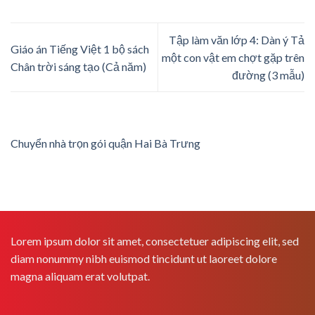
Tập làm văn lớp 4: Dàn ý Tả
Giáo án Tiếng Việt 1 bộ sách
một con vật em chợt gặp trên
Chân trời sáng tạo (Cả năm)
đường (3 mẫu)
Chuyển nhà trọn gói quận Hai Bà Trưng
Lorem ipsum dolor sit amet, consectetuer adipiscing elit, sed
diam nonummy nibh euismod tincidunt ut laoreet dolore
magna aliquam erat volutpat.