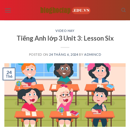
Skip
to
content
VIDEO HAY
Tiếng Anh lớp 3 Unit 3: Lesson Six
POSTED ON
24 THÁNG 6, 2024
BY
ADMINCD
24
Th6