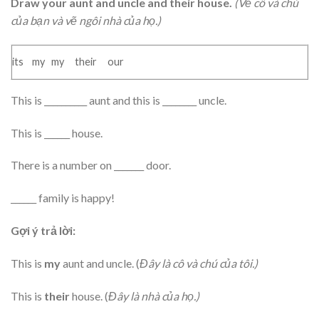
Draw your aunt and uncle and their house.
(Vẽ cô và chú
của bạn và vẽ ngôi nhà của họ.)
its my my their our
This is __________ aunt and this is ________ uncle.
This is ______ house.
There is a number on _______ door.
______ family is happy!
Gợi ý trả lời:
This is
my
aunt and uncle. (
Đây là cô và chú của tôi.)
This is
their
house. (
Đây là nhà của họ.)