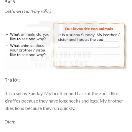
Bài 5
Let’s write.
(Hãy viết.)
Trả lời:
It is a sunny Sunday. My brother and I are at the zoo. I like
giraffes because they have long necks and legs. My brother
likes lions because they run quickly.
Dịch: