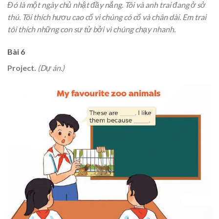
Đó là một ngày chủ nhật đầy nắng. Tôi và anh trai đang ở sở
thú. Tôi thích hươu cao cổ vì chúng có cổ và chân dài. Em trai
tôi thích những con sư tử bởi vì chúng chạy nhanh.
Bài 6
Project.
(Dự án.)