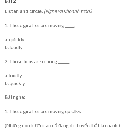
Bài 2
Listen and circle.
(Nghe và khoanh tròn.)
1. These giraffes are moving _____.
a. quickly
b. loudly
2. Those lions are roaring ______.
a. loudly
b. quickly
Bài nghe:
1. These giraffes are moving quiclky.
(Những con hươu cao cổ đang di chuyển thật là nhanh.)