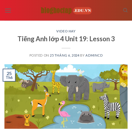
Skip
to
content
VIDEO HAY
Tiếng Anh lớp 4 Unit 19: Lesson 3
POSTED ON
25 THÁNG 6, 2024
BY
ADMINCD
25
Th6