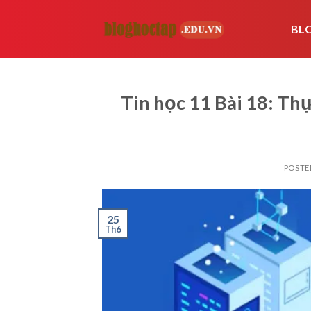
Skip
to
BL
content
Tin học 11 Bài 18: Thự
POSTE
25
Th6