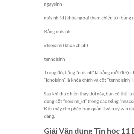
ngaysinh
noisinh_id (khóa ngoại tham chiếu tới bảng n
Bảng noisinh:
idnoisinh (khóa chính)
tennoisinh
Trong đó, bảng “noisinh” là bảng mới được th
“idnoisinh” là khóa chính và cột “tennoisinh” 
Sau khi thực hiện thay đổi này, bạn có thể lưu
dụng cột “noisinh_id” trong các bảng “nhacsi”
Điều này cho phép bạn quản lí và truy vấn dữ
dàng.
Giải Vận dụng Tin học 11 