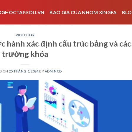
OGHOCTAP.EDU.VN
BAO GIA CUA NHOM XINGFA
BLO
VIDEO HAY
c hành xác định cấu trúc bảng và các
trường khóa
D ON
25 THÁNG 6, 2024
BY
ADMINCD