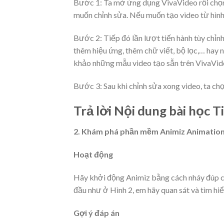
Bước 1: Ta mở ứng dụng VivaVideo rồi chọn 
muốn chỉnh sửa. Nếu muốn tạo video từ hình
Bước 2: Tiếp đó lần lượt tiến hành tùy chỉnh
thêm hiệu ứng, thêm chữ viết, bộ lọc,… hay 
khảo những mẫu video tạo sẵn trên VivaVideo
Bước 3: Sau khi chỉnh sửa xong video, ta chọ
Trả lời Nội dung bài học Ti
2. Khám phá phần mềm Animiz Animatio
Hoạt động
Hãy khởi động Animiz bằng cách nháy đúp c
đầu như ở Hình 2, em hãy quan sát và tìm hiể
Gợi ý đáp án