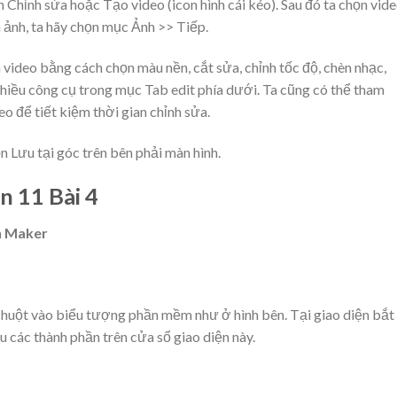
Chỉnh sửa hoặc Tạo video (icon hình cái kéo). Sau đó ta chọn vid
 ảnh, ta hãy chọn mục Ảnh >> Tiếp.
 video bằng cách chọn màu nền, cắt sửa, chỉnh tốc độ, chèn nhạc,
nhiều công cụ trong mục Tab edit phía dưới. Ta cũng có thể tham
 để tiết kiệm thời gian chỉnh sửa.
n Lưu tại góc trên bên phải màn hình.
n 11 Bài 4
n Maker
huột vào biểu tượng phần mềm như ở hình bên. Tại giao diện bắt
u các thành phần trên cửa sổ giao diện này.