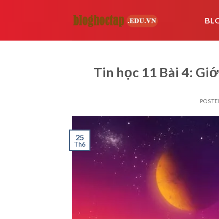
Skip
to
BL
content
Tin học 11 Bài 4: Gi
POSTE
25
Th6