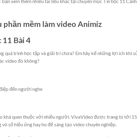
 bạn xem thêm nhiều tài liệu khác tại chuyên mục Tin học 11 Cánh
iệu phần mềm làm video Animiz
 11 Bài 4
 quá trình học tập và giải trí chưa? Em hãy kể những lợi ích khi s
các video đó không?
g điệp đến người nghe
 khá quen thuộc với nhiều người. VivaVideo được trang bị tới 15
g vô số hiệu ứng hay ho để sáng tạo video chuyên nghiệp.