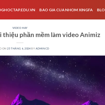
OGHOCTAP.EDU.VN
BAO GIA CUA NHOM XINGFA
BLO
VIDEO HAY
ới thiệu phần mềm làm video Animiz
D ON
25 THÁNG 6, 2024
BY
ADMINCD