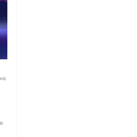
miz
nh