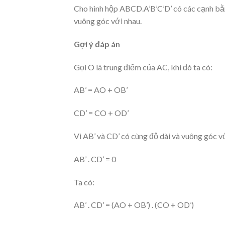
Cho hình hộp ABCD.A’B’C’D’ có các cạnh bằ
vuông góc với nhau.
Gợi ý đáp án
Gọi O là trung điểm của AC, khi đó ta có:
AB’ = AO + OB’
CD’ = CO + OD’
Vì AB’ và CD’ có cùng độ dài và vuông góc v
AB’ . CD’ = 0
Ta có:
AB’ . CD’ = (AO + OB’) . (CO + OD’)