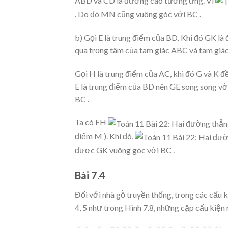
ABD và CD là đường cao tương ứng. Vì
. Do đó MN cũng vuông góc với BC .
b) Gọi E là trung điểm của BD. Khi đó GK là
qua trọng tâm của tam giác ABC và tam giá
Gọi H là trung điểm của AC, khi đó G và K 
E là trung điểm của BD nên GE song song vớ
BC .
Ta có EH
điểm M ). Khi đó,
được GK vuông góc với BC .
Bài 7.4
Đối với nhà gỗ truyền thống, trong các cấu ki
4, 5 như trong Hình 7.8, những cặp cấu kiện