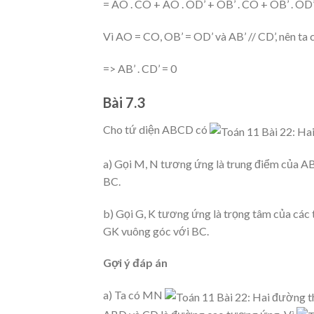
= AO . CO + AO . OD’ + OB’ . CO + OB’ . OD
Vì AO = CO, OB’ = OD’ và AB’ // CD’, nên ta 
=> AB’ . CD’ = 0
Bài 7.3
Cho tứ diện ABCD có
a) Gọi M, N tương ứng là trung điểm của 
BC.
b) Gọi G, K tương ứng là trọng tâm của cá
GK vuông góc với BC.
Gợi ý đáp án
a) Ta có MN