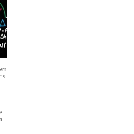
thêm
 29,
úp
án