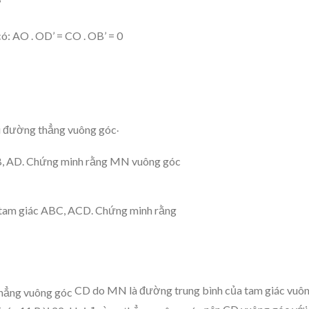
’
có: AO . OD’ = CO . OB’ = 0
.
AB, AD. Chứng minh rằng MN vuông góc
c tam giác ABC, ACD. Chứng minh rằng
CD do MN là đường trung bình của tam giác vuô