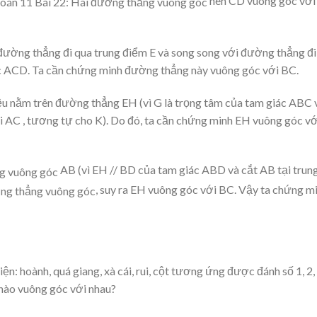
nên CD vuông góc với
 đường thẳng đi qua trung điểm E và song song với đường thẳng đi
c ACD. Ta cần chứng minh đường thẳng này vuông góc với BC.
đều nằm trên đường thẳng EH (vì G là trọng tâm của tam giác ABC 
i AC , tương tự cho K). Do đó, ta cần chứng minh EH vuông góc vớ
AB (vì EH // BD của tam giác ABD và cắt AB tại trun
, suy ra EH vuông góc với BC. Vậy ta chứng m
ện: hoành, quá giang, xà cái, rui, cột tương ứng được đánh số 1, 2, 
 nào vuông góc với nhau?