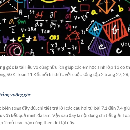
ông góc
là tài liệu vô cùng hữu ích giúp các em học sinh lớp 11 có 
ong SGK Toán 11 Kết nối tri thức với cuộc sống tập 2 trang 27, 28,
thẳng vuông góc
biên soạn đầy đủ, chi tiết trả lời các câu hỏi từ bài 7.1 đến 7.4 gi
 với kết quả mình đã làm. Vậy sau đây là nội dung chi tiết giải To
ập 2 mời các bạn cùng theo dõi tại đây.