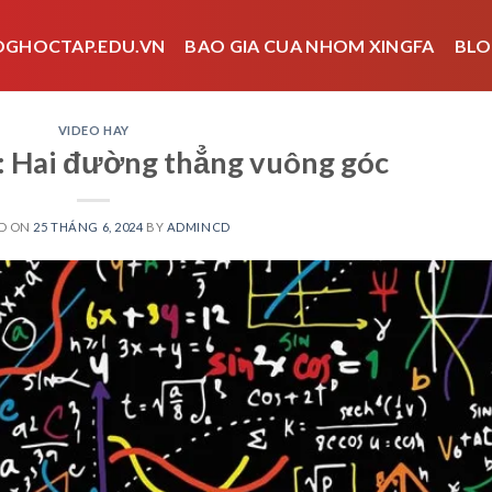
OGHOCTAP.EDU.VN
BAO GIA CUA NHOM XINGFA
BLO
VIDEO HAY
2: Hai đường thẳng vuông góc
D ON
25 THÁNG 6, 2024
BY
ADMINCD