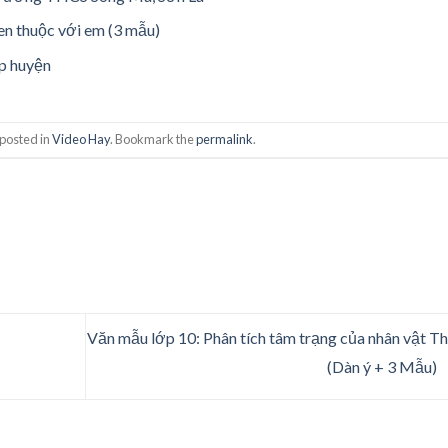
n thuộc với em (3 mẫu)
ấp huyện
 posted in
Video Hay
. Bookmark the
permalink
.
Văn mẫu lớp 10: Phân tích tâm trạng của nhân vật T
(Dàn ý + 3 Mẫu)