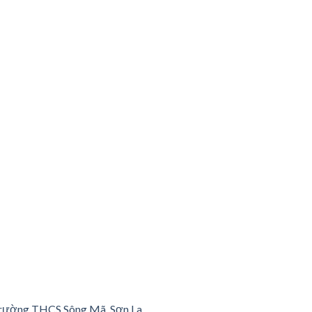
– Trường THCS Sông Mã, Sơn La