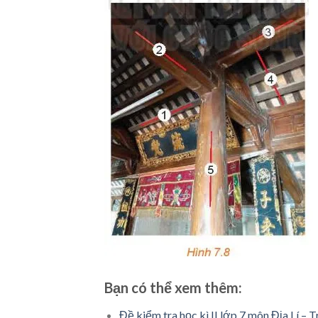
Bạn có thể xem thêm:
Đề kiểm tra học kì II lớp 7 môn Địa Lí 