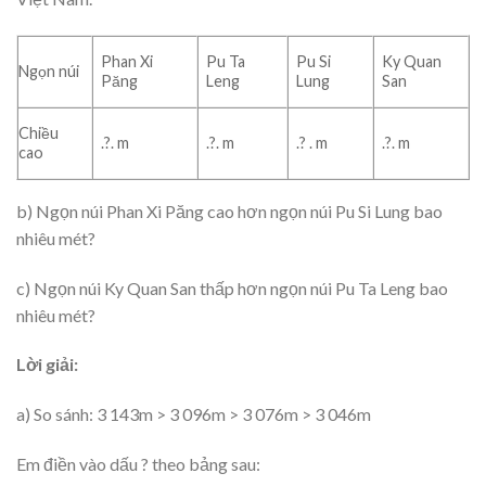
Phan Xi
Pu Ta
Pu Si
Ky Quan
Ngọn núi
Păng
Leng
Lung
San
Chiều
.?. m
.?. m
.? . m
.?. m
cao
b) Ngọn núi Phan Xi Păng cao hơn ngọn núi Pu Si Lung bao
nhiêu mét?
c) Ngọn núi Ky Quan San thấp hơn ngọn núi Pu Ta Leng bao
nhiêu mét?
Lời giải:
a) So sánh: 3 143m > 3 096m > 3 076m > 3 046m
Em điền vào dấu ? theo bảng sau: