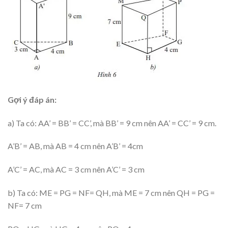
Gợi ý đáp án:
a) Ta có: AA’ = BB’ = CC’, mà BB’ = 9 cm nên AA’ = CC’ = 9 cm.
A’B’ = AB, mà AB = 4 cm nên A’B’ = 4cm
A’C’ = AC, mà AC = 3 cm nên A’C’ = 3 cm
b) Ta có: ME = PG = NF= QH, mà ME = 7 cm nên QH = PG =
NF= 7 cm