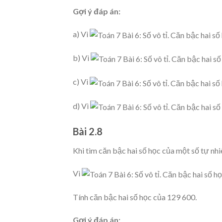
Gợi ý đáp án:
a) Vì
b) Vì
c) Vì
d) Vì
Bài 2.8
Khi tìm căn bậc hai số học của một số tự nhi
Vì
Tính căn bậc hai số học của 129 600.
Gợi ý đáp án: