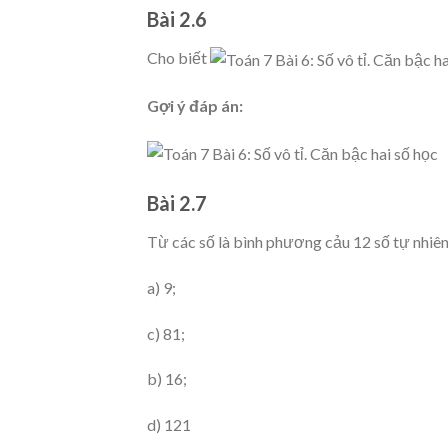
Bài 2.6
Cho biết
Gợi ý đáp án:
Bài 2.7
Từ các số là bình phương cảu 12 số tự nhiên 
a) 9;
c) 81;
b) 16;
d) 121