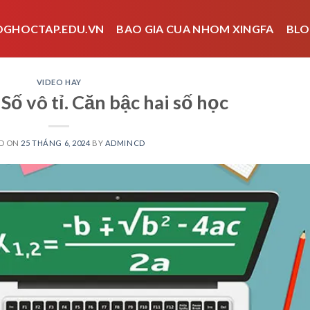
OGHOCTAP.EDU.VN
BAO GIA CUA NHOM XINGFA
BLO
VIDEO HAY
 Số vô tỉ. Căn bậc hai số học
D ON
25 THÁNG 6, 2024
BY
ADMINCD