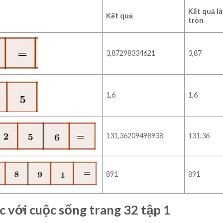
Kết quả l
Kết quả
tròn
3,87298334621
3,87
1,6
1,6
131,36209498938
131,36
891
891
ức với cuộc sống trang 32 tập 1