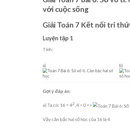
với cuộc sống
Giải Toán 7 Kết nối tri th
Luyện tập 1
Tính:
a)
b)
Gợi ý đáp án:
2
a) Ta có: 16 = 4
, 4 > 0 =>
Vậy căn bậc hai số học của 16 là 4