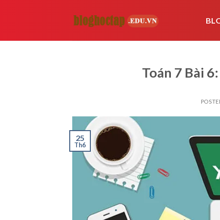
Skip
to
BL
content
Toán 7 Bài 6:
POSTE
25
Th6