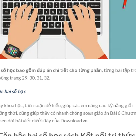
ai số học bao gồm đáp án chi tiết cho từng phần,
từng bài tập tr
ống trang 29, 30, 31, 32.
ậc hai số học
bày khoa học, biên soạn dễ hiểu, giúp các em nâng cao kỹ năng giải
ồng thời, cũng giúp thầy cô nhanh chóng soạn giáo án Bài 6 Chươn
heo dõi bài viết dưới đây của Download.vn:
. Căn bậc hai số học sách Kết nối tri thức