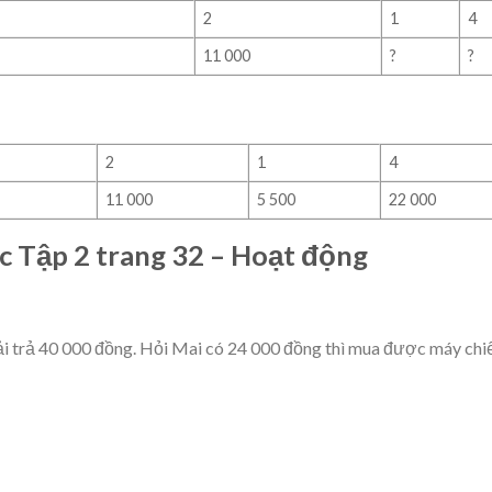
2
1
4
11 000
?
?
2
1
4
11 000
5 500
22 000
ức Tập 2 trang 32 – Hoạt động
ải trả 40 000 đồng. Hỏi Mai có 24 000 đồng thì mua được máy chi