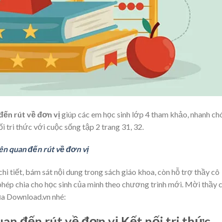
 đến rút về đơn vị
giúp các em học sinh lớp 4 tham khảo, nhanh ch
i tri thức với cuộc sống tập 2 trang 31, 32.
liên quan đến rút về đơn vị
 tiết, bám sát nội dung trong sách giáo khoa, còn hỗ trợ thầy cô
phép chia cho học sinh của mình theo chương trình mới. Mời thầy 
ủa Download.vn nhé:
quan đến rút về đơn vị Kết nối tri thức