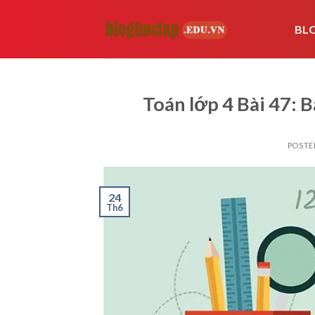
Skip
to
BL
content
Toán lớp 4 Bài 47: B
POSTE
24
Th6