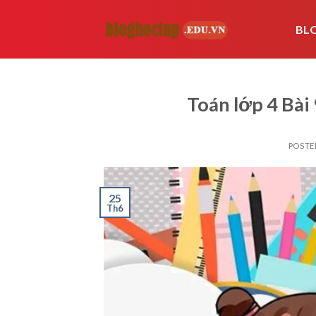
Skip
to
BL
content
Toán lớp 4 Bài 
POSTE
25
Th6