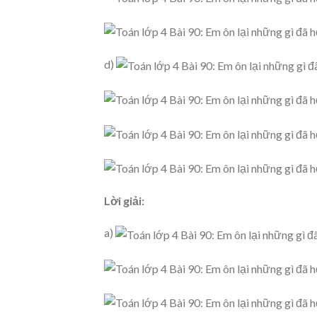
d)
Lời giải:
a)