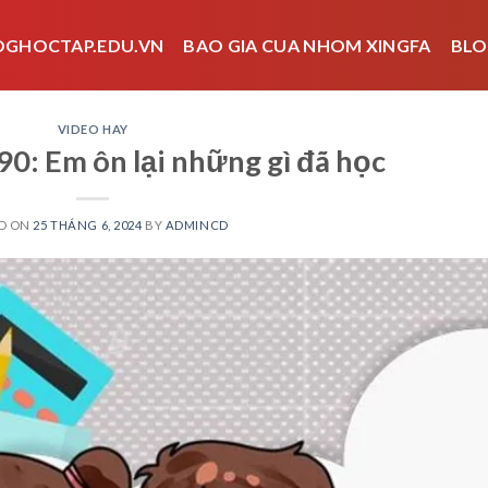
OGHOCTAP.EDU.VN
BAO GIA CUA NHOM XINGFA
BLO
VIDEO HAY
90: Em ôn lại những gì đã học
D ON
25 THÁNG 6, 2024
BY
ADMINCD