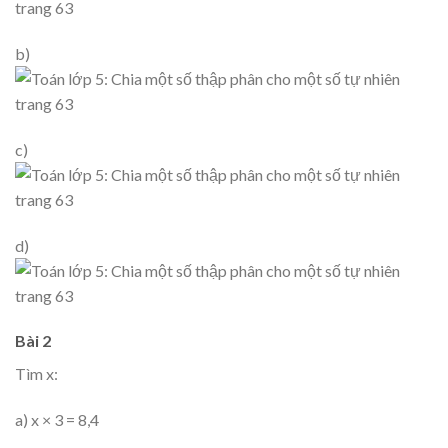
b)
c)
d)
Bài 2
Tìm x:
a) x × 3 = 8,4