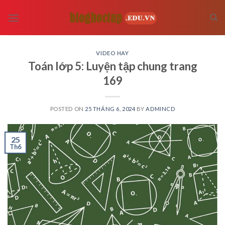
Skip
to
content
VIDEO HAY
Toán lớp 5: Luyện tập chung trang
169
POSTED ON
25 THÁNG 6, 2024
BY
ADMINCD
25
Th6