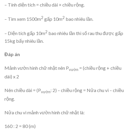
– Tính diện tích = chiều dài × chiều rộng.
2
2
– Tìm xem 1500m
gấp 10m
bao nhiêu lần.
2
– Diện tích gấp 10m
bao nhiêu lần thì số rau thu được gấp
15kg bấy nhiêu lần.
Đáp án
Mảnh vườn hình chữ nhật nên P
= (chiều rộng + chiều
vườn
dài) x 2
Nên chiều dài = (P
: 2) – chiều rộng = Nửa chu vi – chiều
vườn
rộng.
Nửa chu vi mảnh vườn hình chữ nhật là:
160 : 2 = 80 (m)