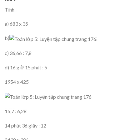
Tính:
a) 683 x 35
b)
;
c) 36,66 : 7,8
d) 16 giờ 15 phút : 5
1954 x 425
15,7 : 6,28
14 phút 36 giây : 12
2438 x 306