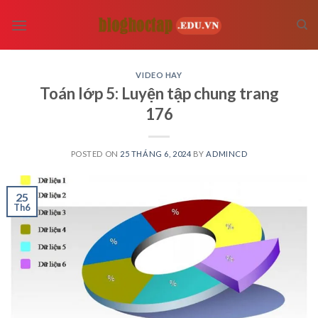
Skip
to
content
VIDEO HAY
Toán lớp 5: Luyện tập chung trang
176
POSTED ON
25 THÁNG 6, 2024
BY
ADMINCD
25
Th6