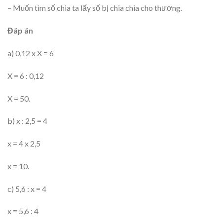
– Muốn tìm số chia ta lấy số bị chia chia cho thương.
Đáp án
a) 0,12 x X = 6
X = 6 : 0,12
X = 50.
b) x : 2,5 = 4
x = 4 x 2,5
x = 10.
c) 5,6 : x = 4
x = 5,6 : 4