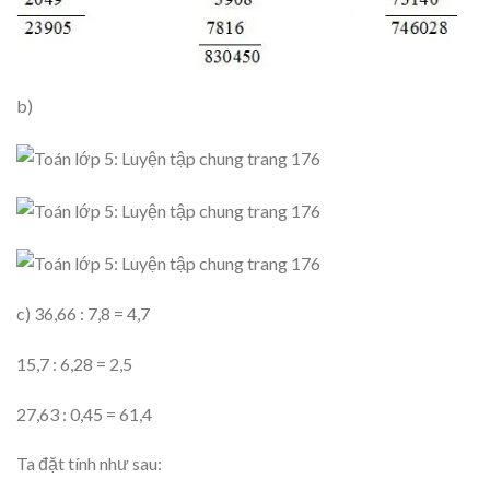
b)
c) 36,66 : 7,8 = 4,7
15,7 : 6,28 = 2,5
27,63 : 0,45 = 61,4
Ta đặt tính như sau: