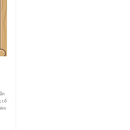
hận
g cố
thêm