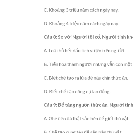
C. Khoảng 3 triệu năm cách ngày nay.
D. Khoảng 4 triệu năm cách ngày nay.
Câu 8: So với Người tối cổ, Người tinh k
A. Loại bỏ hết dấu tích vượn trên người.
B. Tiến hóa thành người nhưng vẫn còn một í
C. Biết chế tạo ra lửa để nấu chín thức ăn.
D. Biết chế tạo công cụ lao động.
Câu 9: Để tăng nguồn thức ăn, Người tin
A. Ghè đẽo đá thật sắc bén để giết thú vật.
B. Chế tạo cung tên để săn bắn thú vật.