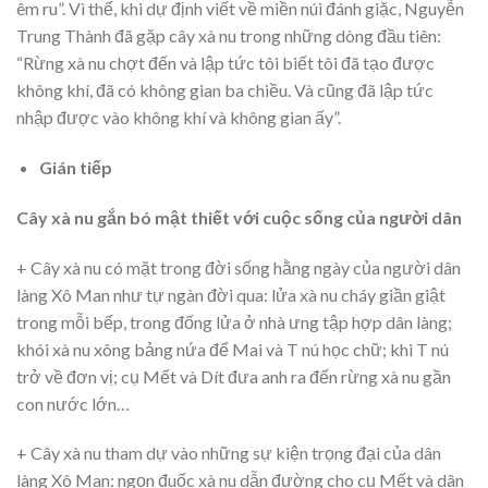
êm ru”. Vì thế, khi dự định viết về miền núi đánh giặc, Nguyễn
Trung Thành đã gặp cây xà nu trong những dòng đầu tiên:
“Rừng xà nu chợt đến và lập tức tôi biết tôi đã tạo được
không khí, đã có không gian ba chiều. Và cũng đã lập tức
nhập được vào không khí và không gian ấy”.
Gián tiếp
Cây xà nu gắn bó mật thiết với cuộc sống của người dân
+ Cây xà nu có mặt trong đời sống hằng ngày của người dân
làng Xô Man như tự ngàn đời qua: lửa xà nu cháy giần giật
trong mỗi bếp, trong đống lửa ở nhà ưng tập hợp dân làng;
khói xà nu xông bảng nứa để Mai và T nú học chữ; khi T nú
trở về đơn vị; cụ Mết và Dít đưa anh ra đến rừng xà nu gần
con nước lớn…
+ Cây xà nu tham dự vào những sự kiện trọng đại của dân
làng Xô Man: ngọn đuốc xà nu dẫn đường cho cụ Mết và dân