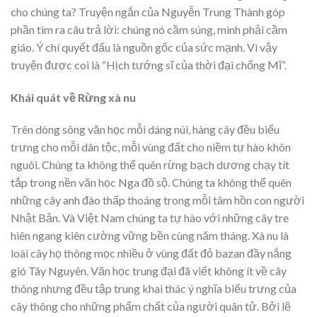
cho chúng ta? Truyện ngắn của Nguyễn Trung Thành góp
phần tìm ra câu trả lời: chúng nó cầm súng, mình phải cầm
giáo. Ý chí quyết đấu là nguồn gốc của sức mạnh. Vì vậy
truyện được coi là “Hịch tướng sĩ của thời đại chống Mĩ”.
Khái quát về Rừng xà nu
Trên dòng sông văn học mỗi dáng núi, hàng cây đều biểu
trưng cho mỗi dân tộc, mỗi vùng đất cho niềm tự hào khôn
nguôi. Chúng ta không thể quên rừng bạch dương chạy tít
tắp trong nền văn học Nga đồ sộ. Chúng ta không thể quên
những cây anh đào thấp thoáng trong mỗi tâm hồn con người
Nhật Bản. Và Việt Nam chúng ta tự hào với những cây tre
hiên ngang kiên cường vững bền cùng năm tháng. Xà nu là
loài cây họ thông mọc nhiều ở vùng đất đỏ bazan đầy nắng
gió Tây Nguyên. Văn học trung đại đã viết không ít về cây
thông nhưng đều tập trung khai thác ý nghĩa biểu trưng của
cây thông cho những phẩm chất của người quân tử. Bởi lẽ