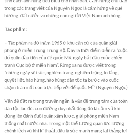
tính cách anh hùng tiêu biểu cho nhân dân. Cảm hứng chủ đạo
trong các trang viết của Nguyên Ngọc là cảm hứng về quê
hương, đất nước và những con người Việt Nam anh hùng.
Tác phẩm:
– Tác phẩm ra đời năm 1965 ở khu căn cứ của quân giải
phóng ở miền Trung Trung Bộ. Đây là thời điểm diễn ra “cuộc
đổ quân đầu tiên của đế quốc Mỹ, ngày bắt đầu cuộc chiến
tranh Cục bộ ở miền Nam”. Rừng xa nu được viết trong
“những ngày sôi sục, nghiêm trang, nghiêm trọng, lo lắng,
quyết liệt, hào hứng, hào hùng: dân tộc ta bước vào cuộc
chạm trán mất còn trực tiếp với đế quốc Mĩ” (Nguyên Ngọc)
Vấn đề đặt ra trong truyện ngắn là vấn đề trung tâm của toàn
dân tộc lúc đó: con đường duy nhất đúng đó là cầm vũ khí
đứng lên đánh đuổi quân xâm lược, giải phóng miền Nam
thống nhất nước nhà. Trong một thế tương quan lực lượng
chênh lệch vũ khí kĩ thuật, đâu là sức mạnh mang lại thắng lợi