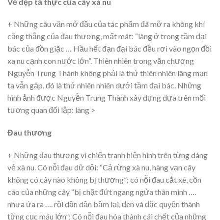
Vẻ đẹp tả thực của cây xà nu
+ Những câu văn mở đầu của tác phẩm đã mở ra không khí
căng thẳng của đau thương, mất mát: “làng ở trong tầm đại
bác của đồn giặc … Hầu hết đạn đại bác đều rơi vào ngọn đồi
xa nu cạnh con nước lớn”. Thiên nhiên trong văn chương
Nguyễn Trung Thành không phải là thứ thiên nhiên lãng mạn
ta vẫn gặp, đó là thứ nhiên nhiên dưới tầm đại bác. Những
hình ảnh được Nguyễn Trung Thành xây dựng dựa trên mối
tương quan đối lập: làng >
Đau thương
+ Những đau thương vì chiến tranh hiện hình trên từng dáng
vẻ xà nu. Có nỗi đau dữ dội: “Cả rừng xà nu, hàng vạn cây
không có cây nào không bị thương”; có nỗi đau cắt xé, cồn
cào của những cây “bị chặt đứt ngang ngửa thân mình ….
nhựa ứa ra …. rồi dần dần bầm lại, đen và đặc quyện thành
từng cục máu lớn”; Có nỗi đau hóa thành cái chết của những