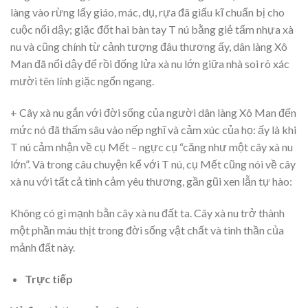
làng vào rừng lấy giáo, mác, dụ, rựa đã giấu kĩ chuẩn bị cho
cuộc nổi dậy; giặc đốt hai bàn tay T nú bằng giẻ tẩm nhựa xà
nu và cũng chính từ cảnh tượng đâu thương ấy, dân làng Xô
Man đã nổi dậy để rồi đống lửa xà nu lớn giữa nhà soi rõ xác
mười tên lính giặc ngổn ngang.
+ Cây xà nu gắn với đời sống của người dân làng Xô Man đến
mức nó đã thấm sâu vào nếp nghĩ và cảm xúc của họ: ấy là khi
T nú cảm nhận về cụ Mết – ngực cụ “căng như một cây xà nu
lớn”. Và trong câu chuyện kể với T nú, cụ Mết cũng nói về cây
xà nu với tất cả tình cảm yêu thương, gần gũi xen lẫn tự hào:
Không có gì mạnh bằn cây xà nu đất ta. Cây xà nu trở thành
một phần máu thịt trong đời sống vật chất và tinh thần của
mảnh đất này.
Trực tiếp