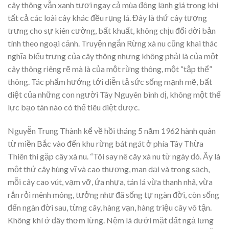
cây thông vẫn xanh tươi ngay cả mùa đông lạnh giá trong khi
tất cả các loài cây khác đều rụng lá. Đây là thứ cây tượng
trưng cho sự kiên cường, bất khuất, không chịu đổi dời bản
tính theo ngoại cảnh. Truyện ngắn Rừng xà nu cũng khai thác
nghĩa biểu trưng của cây thông nhưng không phải là của một
cây thông riêng rẽ mà là của một rừng thông, một “tập thể”
thông. Tác phẩm hướng tới diễn tả sức sống mạnh mẽ, bất
diệt của những con người Tây Nguyên bình dị, không một thế
lực bạo tàn nào có thể tiêu diệt được.
Nguyễn Trung Thành kể về hồi tháng 5 năm 1962 hành quân
từ miền Bắc vào đến khu rừng bát ngát ở phía Tây Thừa
Thiên thì gặp cây xà nu. “Tôi say nê cây xà nu từ ngày đó. Ấy là
một thứ cây hùng vĩ và cao thượng, man dại và trong sạch,
mỗi cây cao vút, vạm vỡ, ứa nhựa, tán lá vừa thanh nhã, vừa
rắn rỏi mênh mông, tưởng như đã sống tự ngàn đời, còn sống
đến ngàn đời sau, từng cây, hàng vạn, hàng triệu cây vô tận.
Không khí ở đây thơm lừng. Nệm lá dưới mặt đất ngả lưng