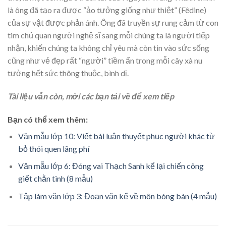
là ông đã tạo ra được “ảo tưởng giống như thiệt” (Fêdine)
của sự vật được phản ánh. Ông đã truyền sự rung cảm từ con
tim chủ quan người nghệ sĩ sang mỗi chúng ta là người tiếp
nhận, khiến chúng ta không chỉ yêu mà còn tin vào sức sống
cũng như vẻ đẹp rất “người” tiềm ẩn trong mỗi cây xà nu
tưởng hết sức thông thuộc, bình dị.
Tài liệu vẫn còn, mời các bạn tải về để xem tiếp
Bạn có thể xem thêm:
Văn mẫu lớp 10: Viết bài luận thuyết phục người khác từ
bỏ thói quen lãng phí
Văn mẫu lớp 6: Đóng vai Thạch Sanh kể lại chiến công
giết chằn tinh (8 mẫu)
Tập làm văn lớp 3: Đoạn văn kể về môn bóng bàn (4 mẫu)