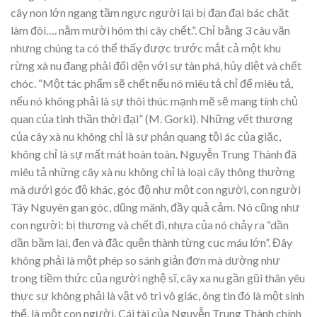
cây non lớn ngang tầm ngực người lại bị đạn đại bác chặt
làm đôi…. nằm mười hôm thì cây chết.”. Chỉ bằng 3 câu văn
nhưng chúng ta có thể thấy được trước mắt cả một khu
rừng xà nu đang phải đối dện với sự tàn phá, hủy diệt và chết
chóc. “Một tác phẩm sẽ chết nếu nó miêu tả chỉ để miêu tả,
nếu nó không phải là sự thôi thúc mạnh mẽ sẽ mang tính chủ
quan của tinh thần thời đại” (M. Gorki). Những vết thương
của cây xà nu không chỉ là sự phản quang tội ác của giặc,
không chỉ là sự mất mát hoàn toàn. Nguyễn Trung Thành đã
miêu tả những cây xà nu không chỉ là loại cây thông thường
mà dưới góc độ khác, góc độ như một con người, con người
Tây Nguyên gan góc, dũng mãnh, đầy quả cảm. Nó cũng như
con người: bị thương và chết đi, nhựa của nó chảy ra “dần
dần bầm lại, đen và đặc quện thành từng cục máu lớn”. Đây
không phải là một phép so sánh giản đơn mà dường như
trong tiềm thức của người nghệ sĩ, cây xa nu gần gũi thân yêu
thực sự không phải là vật vô tri vô giác, ông tin đó là một sinh
thể, là một con người. Cái tài của Nguyễn Trung Thành chính