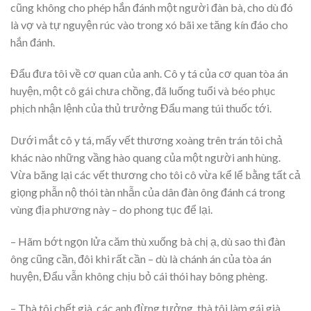
cũng không cho phép hắn đánh một người đàn bà, cho dù đó
là vợ và tự nguyện rúc vào trong xó bãi xe tăng kín đáo cho
hắn đánh.
Đẩu đưa tôi về cơ quan của anh. Cô y tá của cơ quan tòa án
huyện, một cô gái chưa chồng, đã luống tuổi và béo phục
phịch nhận lệnh của thủ trưởng Đẩu mang túi thuốc tới.
Dưới mắt cô y tá, mấy vết thương xoàng trên trán tôi chả
khác nào những vầng hào quang của một người anh hùng.
Vừa băng lại các vết thương cho tôi cô vừa kể lể bằng tất cả
giọng phẫn nộ thói tàn nhẫn của dân đàn ông đánh cá trong
vùng địa phương này – do phong tục để lại.
– Hãm bớt ngọn lửa căm thù xuống bà chị ạ, dù sao thì đàn
ông cũng cần, đôi khi rất cần – dù là chánh án của tòa án
huyện, Đẩu vẫn không chịu bỏ cái thói hay bông phèng.
– Thà tôi chết già, các anh đừng tưởng, thà tôi làm gái già