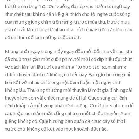
bé từ trên rừng “hạ sơn” xuống đã nép vào sườn tôi ngủ say
như chết sau khi nó cặn kẽ giải thích cho tôi nghe cuộc sống
của những giống chim trên rừng, trước mùa thu, trước mùa
giá rét rất lâu, chúng đã nháo nhác rời tổ xây trên các lùm cây
dẻ um tùm để làm những cuộc di cư.
Không phải ngay trong mấy ngày đầu mới đến mà về sau, khi
đã chụp trọn gần một cuốn phim, tôi mới có dịp hiểu đôi chút
về cách làm ăn lâu đời của những “tổ hợp tác” gồm những
chiếc thuyền đánh cá không có bến này. Bao giờ họ cũng chỉ
liên kết với nhau chỉ trong một đêm hoặc một ngày chứ
không lâu. Thường thường mỗi thuyền là một gia đình, ngoài
thuyền lớn còn vài chiếc mủng để đi lại. Cuộc sống cứ lênh
đênh khắp cả một vùng phá mênh mông. Cưới xin, sinh con đẻ
cái, hoặc lúc nhắm mắt cũng chỉ trên một chiếc thuyền. Xóm
giềng không có. Quê hương bản quán cả chục cây số trời
nước chứ không cố kết vào một khoảnh đất nào.