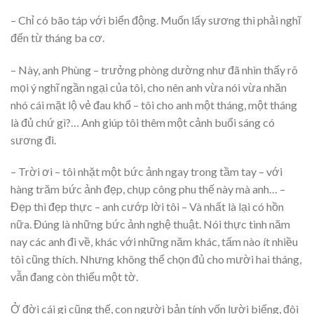
– Chỉ có bão táp với biển động. Muốn lấy sương thì phải nghĩ
đến từ tháng ba cơ.
– Này, anh Phùng – trưởng phòng dường như đã nhìn thấy rõ
mọi ý nghĩ ngần ngại của tôi, cho nên anh vừa nói vừa nhăn
nhó cái mặt lộ vẻ đau khổ – tôi cho anh một tháng, một tháng
là đủ chứ gì?… Anh giúp tôi thêm một cảnh buổi sáng có
sương đi.
– Trời ơi – tôi nhặt một bức ảnh ngay trong tầm tay – với
hàng trăm bức ảnh đẹp, chụp công phu thế này mà anh… –
Đẹp thì đẹp thực – anh cướp lời tôi – Và nhất là lại có hồn
nữa. Đúng là những bức ảnh nghệ thuật. Nói thực tình năm
nay các anh đi về, khác với những năm khác, tấm nào ít nhiều
tôi cũng thích. Nhưng không thể chọn đủ cho mười hai tháng,
vẫn đang còn thiếu một tờ.
Ở đời cái gì cũng thế, con người bản tính vốn lười biếng, đôi