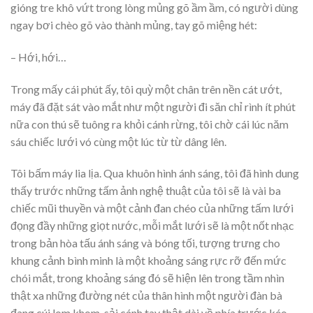
gióng tre khô vứt trong lòng mủng gõ ầm ầm, có người dùng
ngay bơi chèo gõ vào thành mủng, tay gõ miệng hét:
– Hới, hới…
Trong mấy cái phút ấy, tôi quỳ một chân trên nền cát ướt,
máy đã đặt sát vào mắt như một người đi săn chỉ rình ít phút
nữa con thú sẽ tuông ra khỏi cánh rừng, tôi chờ cái lúc năm
sáu chiếc lưới vó cùng một lúc từ từ dâng lên.
Tôi bấm máy lia lịa. Qua khuôn hình ánh sáng, tôi đã hình dung
thấy trước những tấm ảnh nghệ thuật của tôi sẽ là vài ba
chiếc mũi thuyền và một cảnh đan chéo của những tấm lưới
đọng đầy những giọt nước, mỗi mắt lưới sẽ là một nốt nhạc
trong bản hòa tấu ánh sáng và bóng tối, tượng trưng cho
khung cảnh bình minh là một khoảng sáng rực rỡ đến mức
chói mắt, trong khoảng sáng đó sẽ hiện lên trong tầm nhìn
thật xa những đường nét của thân hình một người đàn bà
đang cúi lom khom, sải cánh tay thật dài về phía trước kéo