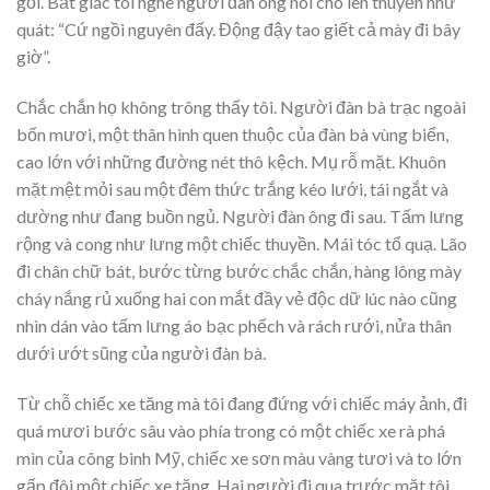
gối. Bất giác tôi nghe người đàn ông nói chõ lên thuyền như
quát: “Cứ ngồi nguyên đấy. Động đậy tao giết cả mày đi bây
giờ”.
Chắc chắn họ không trông thấy tôi. Người đàn bà trạc ngoài
bốn mươi, một thân hình quen thuộc của đàn bà vùng biển,
cao lớn với những đường nét thô kệch. Mụ rỗ mặt. Khuôn
mặt mệt mỏi sau một đêm thức trắng kéo lưới, tái ngắt và
dường như đang buồn ngủ. Người đàn ông đi sau. Tấm lưng
rộng và cong như lưng một chiếc thuyền. Mái tóc tổ quạ. Lão
đi chân chữ bát, bước từng bước chắc chắn, hàng lông mày
cháy nắng rủ xuống hai con mắt đầy vẻ độc dữ lúc nào cũng
nhìn dán vào tấm lưng áo bạc phếch và rách rưới, nửa thân
dưới ướt sũng của người đàn bà.
Từ chỗ chiếc xe tăng mà tôi đang đứng với chiếc máy ảnh, đi
quá mươi bước sâu vào phía trong có một chiếc xe rà phá
mìn của công binh Mỹ, chiếc xe sơn màu vàng tươi và to lớn
gấp đôi một chiếc xe tăng. Hai người đi qua trước mặt tôi.