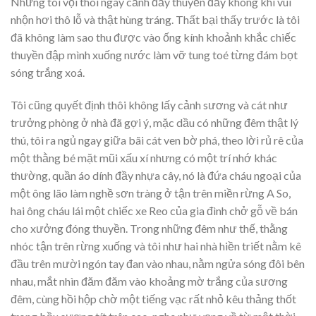
Nhưng tôi vội thôi ngay cảnh đẩy thuyền đầy không khí vui
nhộn hơi thô lỗ và thật hùng tráng. Thất bại thấy trước là tôi
đã không làm sao thu được vào ống kính khoảnh khắc chiếc
thuyền đập mình xuống nước làm vỡ tung toé từng đám bọt
sóng trắng xoá.
Tôi cũng quyết định thôi không lấy cảnh sương và cát như
trưởng phòng ở nhà đã gợi ý, mặc dầu có những đêm thật lý
thú, tôi ra ngủ ngay giữa bãi cát ven bờ phá, theo lời rủ rê của
một thằng bé mặt mũi xấu xí nhưng có một trí nhớ khác
thường, quần áo dính đầy nhựa cây, nó là đứa cháu ngoại của
một ông lão làm nghề sơn tràng ở tận trên miền rừng A So,
hai ông cháu lái một chiếc xe Reo của gia đình chở gỗ về bán
cho xưởng đóng thuyền. Trong những đêm như thế, thằng
nhóc tận trên rừng xuống và tôi như hai nhà hiền triết nằm kê
đầu trên mười ngón tay đan vào nhau, nằm ngửa sóng đôi bên
nhau, mắt nhìn đăm đăm vào khoảng mờ trắng của sương
đêm, cùng hồi hộp chờ một tiếng vạc rất nhỏ kêu thảng thốt