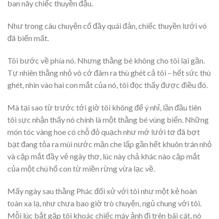
ban nãy chiếc thuyền đậu.
Như trong câu chuyện cổ đầy quái đản, chiếc thuyền lưới vó
đã biến mất.
Tôi bước về phía nó. Nhưng thằng bé không cho tôi lại gần.
Tự nhiên thằng nhỏ vô cớ đâm ra thù ghét cả tôi – hết sức thù
ghét, nhìn vào hai con mắt của nó, tôi đọc thấy được điều đó.
Mà tại sao từ trước tới giờ tôi không để ý nhỉ, lần đầu tiên
tôi sực nhận thấy nó chính là một thằng bé vùng biển. Những
món tóc vàng hoe có chỗ đỏ quạch như mớ lưới tơ đã bợt
bạt đang tỏa ra mùi nước mặn che lấp gần hết khuôn trán nhỏ
và cặp mắt đầy vẻ ngây thơ, lúc này chả khác nào cặp mắt
của một chú hổ con từ miền rừng vừa lạc về.
Mấy ngày sau thằng Phác đối xử với tôi như một kẻ hoàn
toàn xa lạ, như chưa bao giờ trò chuyện, ngủ chung với tôi.
Mỗi lúc bắt gặp tôi khoác chiếc máy ảnh đi trên bãi cát, nó