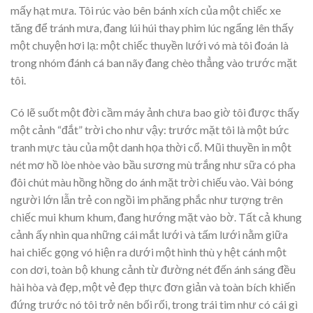
mấy hạt mưa. Tôi rúc vào bên bánh xích của một chiếc xe
tăng để tránh mưa, đang lúi húi thay phim lúc ngẩng lên thấy
một chuyện hơi lạ: một chiếc thuyền lưới vó mà tôi đoán là
trong nhóm đánh cá ban nãy đang chèo thẳng vào trước mặt
tôi.
Có lẽ suốt một đời cầm máy ảnh chưa bao giờ tôi được thấy
một cảnh “đắt” trời cho như vậy: trước mặt tôi là một bức
tranh mực tàu của một danh họa thời cổ. Mũi thuyền in một
nét mơ hồ lòe nhòe vào bầu sương mù trắng như sữa có pha
đôi chút màu hồng hồng do ánh mặt trời chiếu vào. Vài bóng
người lớn lẫn trẻ con ngồi im phăng phắc như tượng trên
chiếc mui khum khum, đang hướng mặt vào bờ. Tất cả khung
cảnh ấy nhìn qua những cái mắt lưới và tấm lưới nằm giữa
hai chiếc gọng vó hiện ra dưới một hình thù y hệt cánh một
con dơi, toàn bộ khung cảnh từ đường nét đến ánh sáng đều
hài hòa và đẹp, một vẻ đẹp thực đơn giản và toàn bích khiến
đứng trước nó tôi trở nên bối rối, trong trái tim như có cái gì