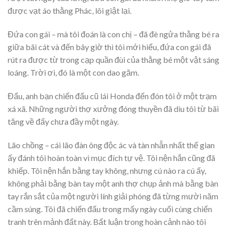
được vạt áo thằng Phác, lôi giật lại.
Đứa con gái – mà tôi đoán là con chị – đã đè ngửa thằng bé ra
giữa bãi cát và đến bây giờ thì tôi mới hiểu, đứa con gái đã
rút ra được từ trong cạp quần đùi của thằng bé một vật sáng
loáng. Trời ơi, đó là một con dao găm.
Đẩu, anh bạn chiến đấu cũ lái Honda đến đón tôi ở một trạm
xá xã. Những người thợ xưởng đóng thuyền đã dìu tôi từ bãi
tăng về đấy chưa đầy một ngày.
Lão chồng – cái lão đàn ông độc ác và tàn nhẫn nhất thế gian
ấy đánh tôi hoàn toàn vì mục đích tự vệ. Tôi nện hắn cũng đã
khiếp. Tôi nện hắn bằng tay không, nhưng cú nào ra cú ấy,
không phải bằng bàn tay một anh thợ chụp ảnh mà bằng bàn
tay rắn sắt của một người lính giải phóng đã từng mười năm
cầm súng. Tôi đã chiến đấu trong mấy ngày cuối cùng chiến
tranh trên mảnh đất này. Bất luận trong hoàn cảnh nào tôi