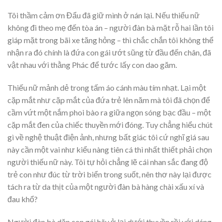
Tôi thầm cảm ơn Đẩu đã giữ mình ở nán lại. Nếu thiếu nữ
không đi theo mẹ đến tòa án – người đàn bà mặt rỗ hai lần tôi
giáp mặt trong bãi xe tăng hỏng – thì chắc chắn tôi không thể
nhận ra đó chính là đứa con gái ướt sũng từ đầu đến chân, đã
vật nhau với thằng Phác để tước lấy con dao găm.
Thiếu nữ mảnh dẻ trong tấm áo cánh màu tím nhạt. Lại một
cặp mắt như cặp mắt của đứa trẻ lên năm mà tôi đã chọn để
cầm vứt một nắm phoi bào ra giữa ngọn sóng bạc đầu – một
cặp mắt đen của chiếc thuyền mới đóng. Tuy chẳng hiểu chút
gì về nghệ thuật điện ảnh, nhưng bất giác tôi cứ nghĩ giá sau
này cần một vai như kiểu nàng tiên cá thì nhất thiết phải chọn
người thiếu nữ này. Tôi tự hỏi chẳng lẽ cái nhan sắc đang độ
trẻ con như đúc từ trời biển trong suốt, nên thơ này lại được
tách ra từ da thịt của một người đàn bà hàng chài xấu xí và
đau khổ?
Người đàn bà dặn con gái hãy ở lại dưới thuyền rồi với dáng