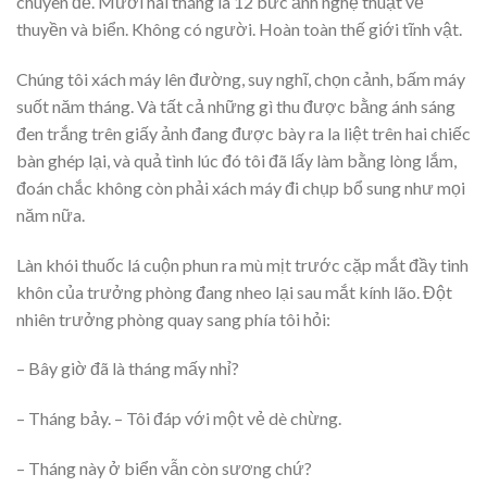
chuyên đề. Mười hai tháng là 12 bức ảnh nghệ thuật về
thuyền và biển. Không có người. Hoàn toàn thế giới tĩnh vật.
Chúng tôi xách máy lên đường, suy nghĩ, chọn cảnh, bấm máy
suốt năm tháng. Và tất cả những gì thu được bằng ánh sáng
đen trắng trên giấy ảnh đang được bày ra la liệt trên hai chiếc
bàn ghép lại, và quả tình lúc đó tôi đã lấy làm bằng lòng lắm,
đoán chắc không còn phải xách máy đi chụp bổ sung như mọi
năm nữa.
Làn khói thuốc lá cuộn phun ra mù mịt trước cặp mắt đầy tinh
khôn của trưởng phòng đang nheo lại sau mắt kính lão. Đột
nhiên trưởng phòng quay sang phía tôi hỏi:
– Bây giờ đã là tháng mấy nhỉ?
– Tháng bảy. – Tôi đáp với một vẻ dè chừng.
– Tháng này ở biển vẫn còn sương chứ?