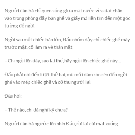
Người đàn bà chỉ quen sống giữa mặt nước vừa đặt chân
vào trong phòng đầy bàn ghế và giấy má liền tìm đến một góc
tường để ngồi.
Ngồi sau một chiếc bàn lớn, Đẩu nhổm dậy chỉ chiếc ghế mây
trước mặt, cố làm ra vẻ thân mật;
– Chị ngồi lên đây, sao lại thế, hãy ngồi lên chiếc ghế này…
Đẩu phải nói đến lượt thứ hai, mụ mới dám rón rén đến ngồi
ghé vào mép chiếc ghế và cố thu người lại.
Đẩu hỏi:
– Thế nào, chị đã nghĩ kỹ chưa?
Người đàn bà ngước lên nhìn Đẩu, rồi lại cúi mặt xuống.