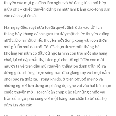
thuyền của một gia đình làm nghề vó bè đang tỏa khói bếp
giữa phá – chiếc thuyền đứng im như làm bằng các-tông dán
vào cảnh vật êm ả.
Hai ngày đầu, suýt nữa tôi đã quyết định đưa vào tờ lịch
tháng bảy khung cảnh người ta đẩy một chiếc thuyền xuống
nước. Đó là một chiếc thuyền mới đóng xong vẫn còn thơm
mùi gỗ lẫn mùi dầu rái. Tôi đã chọn được một thằng bé
khoảng lên năm có đầy đủ ngoại hình con trai một nhà hàng
chài, lại có cặp mắt thật đen gợi cho tôi nghĩ đến con mắt
người ta vẽ trên đầu mũi thuyền, thằng bé đánh trần, lội ra
đứng giữa những lượn sóng bạc đầu giang tay vứt một nắm
phoi bào ra thật xa. Trong khi đó, ở trên bờ, bố mẹ nó và
những người lớn đứng xếp hàng dọc ghé vai vào hai bên mạn
chiếc thuyền mới. Tôi chỉ cần chụp đặc tả những chiếc vai
trần của ngư phủ cùng với một hàng bàn chân to bè của họ
dậm lún vào cát.