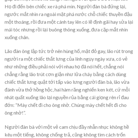
Họ đi đến bên chiếc xe rà phá mìn. Người đàn bà đứng lại,
ngước mắt nhìn ra ngoài mặt phá nước chỗ chiếc thuyền đậu
một thoáng, rồi đưa một cánh tay lên có lẽ định gãi hay sửa lại
mái tóc nhưng rồi lại buông thõng xuống, đưa cặp mắt nhìn
xuống chân.
Lão đàn ông lập tức trở nên hùng hổ, mặt đỏ gay, lão rút trong
người ra một chiếc thắt lưng của lính ngụy ngày xưa, có vẻ
như những điều phải nói với nhau họ đã nói hết, chẳng nói
chẳng rằng lão trút cơn giận như lửa cháy bằng cách dùng
chiếc thắt lưng quật tới tấp vào lưng người đàn bà, lão vừa
đánh vừa thở hồng hộc, hai hàm răng nghiến ken két, cứ mỗi
nhát quất xuống lão lại nguyền rủa bằng cái giọng rên rỉ đau
đớn: “Mày chết đi cho ông nhờ. Chúng mày chết hết đi cho
ông nhờ!”.
Người đàn bà với một vẻ cam chịu đầy nhẫn nhục không hề
kêu một tiếng, không chống trả, cũng không tìm cách trốn