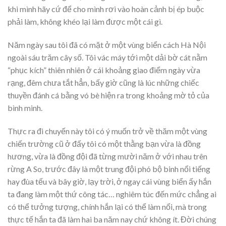
khi mình hãy cứ để cho mình rơi vào hoàn cảnh bị ép buộc
phải làm, không khéo lại làm được một cái gì.
Năm ngày sau tôi đã có mặt ở một vùng biển cách Hà Nội
ngoài sáu trăm cây số. Tôi vác máy tới một dải bờ cát nằm
“phục kích” thiên nhiên ở cái khoảng giao điểm ngày vừa
rạng, đêm chưa tắt hẳn, bấy giờ cũng là lúc những chiếc
thuyền đánh cá bằng vó bè hiện ra trong khoảng mờ tỏ của
bình minh.
Thực ra đi chuyến này tôi có ý muốn trở về thăm một vùng
chiến trường cũ ở đấy tôi có một thằng bạn vừa là đồng
hương, vừa là đồng đội đã từng mười năm ở với nhau trên
rừng A So, trước đây là một trung đội phó bộ binh nổi tiếng
hay đùa tếu và bây giờ, lạy trời, ở ngay cái vùng biển ấy hắn
ta đang làm một thứ công tác… nghiêm túc đến mức chẳng ai
có thể tưởng tượng, chính hắn lại có thể làm nổi, mà trong
thực tế hắn ta đã làm hai ba năm nay chứ không ít. Đời chúng