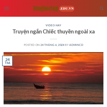
Skip
to
content
VIDEO HAY
Truyện ngắn Chiếc thuyền ngoài xa
POSTED ON
24 THÁNG 6, 2024
BY
ADMINCD
24
Th6