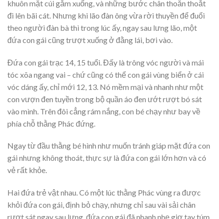
khuôn mặt cúi gằm xuống, và những bước chân thoăn thoắt
đi lên bãi cát. Nhưng khi lão đàn ông vừa rời thuyền để đuổi
theo người đàn bà thì trong lúc ấy, ngay sau lưng lão, một
đứa con gái cũng trượt xuống ở đằng lái, bơi vào.
Đứa con gái trạc 14, 15 tuổi. Đấy là trông vóc người và mái
tóc xõa ngang vai – chứ cũng có thể con gái vùng biển ở cái
vóc dáng ấy, chỉ mới 12, 13. Nó mềm mại và nhanh như một
con vượn đen tuyền trong bộ quần áo đen ướt rượt bó sát
vào mình. Trên đôi cẳng rám nắng, con bé chạy như bay về
phía chỗ thằng Phác đứng.
Ngay từ đầu thằng bé hình như muốn tránh giáp mặt đứa con
gái nhưng không thoát, thực sự là đứa con gái lớn hơn và có
vẻ rất khỏe.
Hai đứa trẻ vật nhau. Có một lúc thằng Phác vùng ra được
khỏi đứa con gái, định bỏ chạy, nhưng chỉ sau vài sải chân
rượt sát ngay sau lưng, đứa con gái đã nhanh nhẹ giơ tay túm