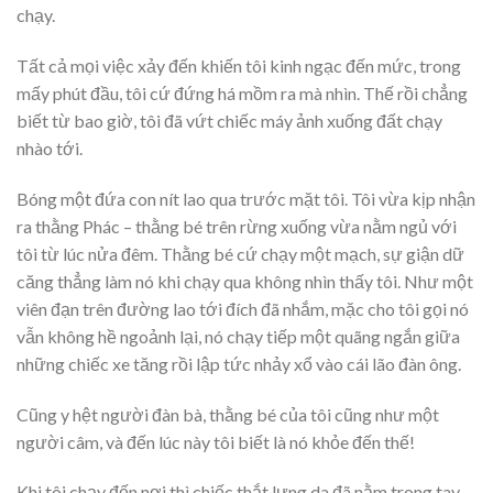
chạy.
Tất cả mọi việc xảy đến khiến tôi kinh ngạc đến mức, trong
mấy phút đầu, tôi cứ đứng há mồm ra mà nhìn. Thế rồi chẳng
biết từ bao giờ, tôi đã vứt chiếc máy ảnh xuống đất chạy
nhào tới.
Bóng một đứa con nít lao qua trước mặt tôi. Tôi vừa kịp nhận
ra thằng Phác – thằng bé trên rừng xuống vừa nằm ngủ với
tôi từ lúc nửa đêm. Thằng bé cứ chạy một mạch, sự giận dữ
căng thẳng làm nó khi chạy qua không nhìn thấy tôi. Như một
viên đạn trên đường lao tới đích đã nhắm, mặc cho tôi gọi nó
vẫn không hề ngoảnh lại, nó chạy tiếp một quãng ngắn giữa
những chiếc xe tăng rồi lập tức nhảy xổ vào cái lão đàn ông.
Cũng y hệt người đàn bà, thằng bé của tôi cũng như một
người câm, và đến lúc này tôi biết là nó khỏe đến thế!
Khi tôi chạy đến nơi thì chiếc thắt lưng da đã nằm trong tay