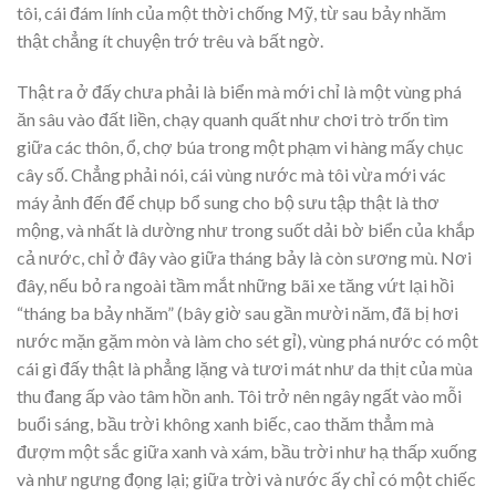
tôi, cái đám lính của một thời chống Mỹ, từ sau bảy nhăm
thật chẳng ít chuyện trớ trêu và bất ngờ.
Thật ra ở đấy chưa phải là biển mà mới chỉ là một vùng phá
ăn sâu vào đất liền, chạy quanh quất như chơi trò trốn tìm
giữa các thôn, ổ, chợ búa trong một phạm vi hàng mấy chục
cây số. Chẳng phải nói, cái vùng nước mà tôi vừa mới vác
máy ảnh đến để chụp bổ sung cho bộ sưu tập thật là thơ
mộng, và nhất là dường như trong suốt dải bờ biển của khắp
cả nước, chỉ ở đây vào giữa tháng bảy là còn sương mù. Nơi
đây, nếu bỏ ra ngoài tầm mắt những bãi xe tăng vứt lại hồi
“tháng ba bảy nhăm” (bây giờ sau gần mười năm, đã bị hơi
nước mặn gặm mòn và làm cho sét gỉ), vùng phá nước có một
cái gì đấy thật là phẳng lặng và tươi mát như da thịt của mùa
thu đang ấp vào tâm hồn anh. Tôi trở nên ngây ngất vào mỗi
buổi sáng, bầu trời không xanh biếc, cao thăm thẳm mà
đượm một sắc giữa xanh và xám, bầu trời như hạ thấp xuống
và như ngưng đọng lại; giữa trời và nước ấy chỉ có một chiếc