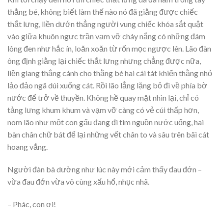
thằng bé, không biết làm thế nào nó đã giằng được chiếc
thắt lưng, liền dướn thẳng người vung chiếc khóa sắt quật
vào giữa khuôn ngực trần vạm vỡ cháy nắng có những đám
lông đen như hắc ín, loăn xoăn từ rốn mọc ngược lên. Lão đàn
ông định giằng lại chiếc thắt lưng nhưng chẳng được nữa,
liền giang thẳng cánh cho thằng bé hai cái tát khiến thằng nhỏ
lảo đảo ngã dúi xuống cát. Rồi lão lẳng lặng bỏ đi về phía bờ
nước để trở về thuyền. Không hề quay mặt nhìn lại, chỉ có
tảng lưng khum khum và vạm vỡ càng có vẻ cúi thấp hơn,
nom lão như một con gấu đang đi tìm nguồn nước uống, hai
bàn chân chữ bát để lại những vết chân to và sâu trên bãi cát
hoang vắng.
Người đàn bà dường như lúc này mới cảm thấy đau đớn –
vừa đau đớn vừa vô cùng xấu hổ, nhục nhã.
– Phác, con ơi!