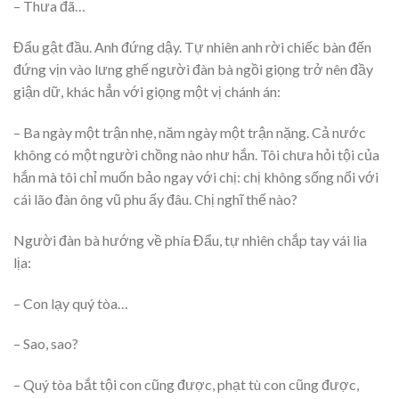
– Thưa đã…
Đẩu gật đầu. Anh đứng dậy. Tự nhiên anh rời chiếc bàn đến
đứng vịn vào lưng ghế người đàn bà ngồi giọng trở nên đầy
giận dữ, khác hẳn với giọng một vị chánh án:
– Ba ngày một trận nhẹ, năm ngày một trận nặng. Cả nước
không có một người chồng nào như hắn. Tôi chưa hỏi tội của
hắn mà tôi chỉ muốn bảo ngay với chị: chị không sống nổi với
cái lão đàn ông vũ phu ấy đâu. Chị nghĩ thế nào?
Người đàn bà hướng về phía Đẩu, tự nhiên chắp tay vái lia
lịa:
– Con lạy quý tòa…
– Sao, sao?
– Quý tòa bắt tội con cũng được, phạt tù con cũng được,