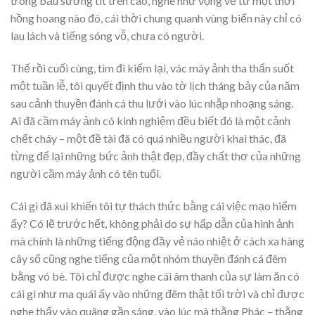
trong bầu sương tít trên cao, nghe như vọng về từ một thời
hồng hoang nào đó, cái thời chung quanh vùng biển này chỉ có
lau lách và tiếng sóng vỗ, chưa có người.
Thế rồi cuối cùng, tìm đi kiếm lại, vác máy ảnh tha thẩn suốt
một tuần lễ, tôi quyết định thu vào tờ lịch tháng bảy của năm
sau cảnh thuyền đánh cá thu lưới vào lúc nhập nhoạng sáng.
Ai đã cầm máy ảnh có kinh nghiệm đều biết đó là một cảnh
chết cháy – một đề tài đã có quá nhiều người khai thác, đã
từng để lại những bức ảnh thật đẹp, đầy chất thơ của những
người cầm máy ảnh có tên tuổi.
Cái gì đã xui khiến tôi tự thách thức bằng cái việc mạo hiểm
ấy? Có lẽ trước hết, không phải do sự hấp dẫn của hình ảnh
mà chính là những tiếng động đầy vẻ náo nhiệt ở cách xa hàng
cây số cũng nghe tiếng của một nhóm thuyền đánh cá đêm
bằng vó bè. Tôi chỉ được nghe cái âm thanh của sự làm ăn có
cái gì như ma quái ấy vào những đêm thật tối trời và chỉ được
nghe thấy vào quãng gần sáng, vào lúc mà thằng Phác – thằng