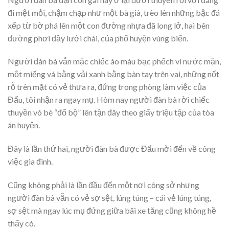
đi mệt mỏi, chậm chạp như một bà già, trèo lên những bậc đá
xếp từ bờ phá lên một con đường nhựa đã long lở, hai bên
đường phơi đầy lưới chài, của phố huyện vùng biển.
Người đàn bà vẫn mặc chiếc áo màu bạc phếch vì nước mặn,
một miếng vá bằng vải xanh bằng bàn tay trên vai, những nốt
rỗ trên mặt có vẻ thưa ra, đứng trong phòng làm việc của
Đẩu, tôi nhận ra ngay mụ. Hôm nay người đàn bà rời chiếc
thuyền vó bè “đổ bộ” lên tận đây theo giấy triệu tập của tòa
án huyện.
Đây là lần thứ hai, người đàn bà được Đẩu mời đến về công
việc gia đình.
Cũng không phải là lần đầu đến một nơi công sở nhưng
người đàn bà vẫn có vẻ sợ sệt, lúng túng – cái vẻ lúng túng,
sợ sệt mà ngay lúc mụ đứng giữa bãi xe tăng cũng không hề
thấy có.