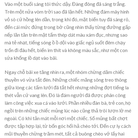
Vào một buổi sáng tôi thức dậy. Đàng đông đã sáng trắng.
Trên một nửa vòm trời sao đã lặn hết. Những đám mây hình
vỏ sò cứ hồng lên dần, trong khi đó, mặt biển tuy đã sáng rõ,
đến cái mức đứng trong bờ cũng nhìn thấy từng đường gấp
nếp lăn tăn trên mặt tấm thép dát màu xám đục, nhưng sao
mà tẻ nhạt, tiếng sóng ồ ồ dội vào giấc ngủ suốt đêm chạy
trốn đi đâu hết, biển im thít và không màu sắc, như một con
sứa khổng lồ dạt vào bãi.
Ngay chỗ bãi xe tăng nhìn ra, một nhóm chừng dăm chiếc
thuyền vó vừa tắt đèn. Những chiếc măng sông treo thõng
giữa lòng các tấm lưới đã tắt hết nhưng những đợt tiếng la
thét vẫn cứ vang lên. Đó là đám người đã được phân công
làm công việc xua cá vào lưới. Phần nhiều đàn bà, trẻ con, họ
ngồi trên những chiếc mủng lúc nào cũng thả trôi lượn lờ mé
ngoài. Có khi tản mát mỗi nơi một chiếc. Số mủng bất chợt
được tập hợp lại, từ bốn góc hối hả chèo tới. Đến cự ly cách
mũi thuyền chừng trăm mét, tất cả buông chèo vớ lấy hai