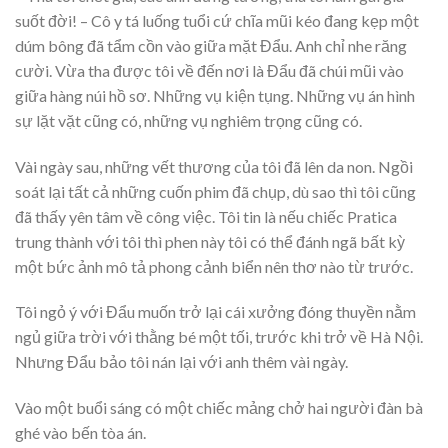
suốt đời! – Cô y tá luống tuổi cứ chĩa mũi kéo đang kẹp một
dúm bông đã tẩm cồn vào giữa mặt Đẩu. Anh chỉ nhe răng
cười. Vừa tha được tôi về đến nơi là Đẩu đã chúi mũi vào
giữa hàng núi hồ sơ. Những vụ kiện tụng. Những vụ án hình
sự lặt vặt cũng có, những vụ nghiêm trọng cũng có.
Vài ngày sau, những vết thương của tôi đã lên da non. Ngồi
soát lại tất cả những cuốn phim đã chụp, dù sao thì tôi cũng
đã thấy yên tâm về công việc. Tôi tin là nếu chiếc Pratica
trung thành với tôi thì phen này tôi có thể đánh ngã bất kỳ
một bức ảnh mô tả phong cảnh biển nên thơ nào từ trước.
Tôi ngỏ ý với Đẩu muốn trở lại cái xưởng đóng thuyền nằm
ngủ giữa trời với thằng bé một tối, trước khi trở về Hà Nội.
Nhưng Đẩu bảo tôi nán lại với anh thêm vài ngày.
Vào một buổi sáng có một chiếc mảng chở hai người đàn bà
ghé vào bến tòa án.