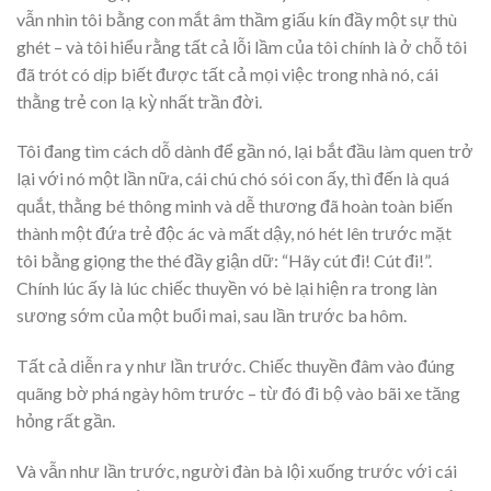
vẫn nhìn tôi bằng con mắt âm thầm giấu kín đầy một sự thù
ghét – và tôi hiểu rằng tất cả lỗi lầm của tôi chính là ở chỗ tôi
đã trót có dịp biết được tất cả mọi việc trong nhà nó, cái
thằng trẻ con lạ kỳ nhất trần đời.
Tôi đang tìm cách dỗ dành để gần nó, lại bắt đầu làm quen trở
lại với nó một lần nữa, cái chú chó sói con ấy, thì đến là quá
quắt, thằng bé thông minh và dễ thương đã hoàn toàn biến
thành một đứa trẻ độc ác và mất dậy, nó hét lên trước mặt
tôi bằng giọng the thé đầy giận dữ: “Hãy cút đi! Cút đi!”.
Chính lúc ấy là lúc chiếc thuyền vó bè lại hiện ra trong làn
sương sớm của một buổi mai, sau lần trước ba hôm.
Tất cả diễn ra y như lần trước. Chiếc thuyền đâm vào đúng
quãng bờ phá ngày hôm trước – từ đó đi bộ vào bãi xe tăng
hỏng rất gần.
Và vẫn như lần trước, người đàn bà lội xuống trước với cái