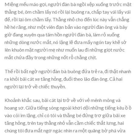
Miệng mếu máo gọi, người đàn bà ngồi xệp xuống trước mặt
thằng bé, ôm chầm lấy nó rồi lại buông ra, chắp tay vái lấy vái
để, rồi lại ôm chầm lấy. Thằng nhỏ cho đến lúc này vẫn chẳng
hề hé răng, như một viên đạn bắn vào người đàn ông và bây
giờ đang xuyên qua tâm hồn người đàn bà, làm rỏ xuống
những dòng nước mắt, nó lặng lẽ đưa mấy ngón tay khẽ sờ
lên khuôn mặt người mẹ như muốn lau đi những giọt nước
mắt chứa đầy trong những nốt rỗ chằng chịt.
Thế rồi bất ngờ người đàn bà buông đứa trẻ ra, đi thật nhanh
ra khỏi bãi cát xe tăng hỏng, đuổi theo lão đàn ông. Cả hai
người lại trở về chiếc thuyền.
Khoảnh khắc sau, bãi cát lại trở về với vẻ mênh mông và
hoang sơ. Giữa tiếng sóng ngoài khơi dội những tiếng kêu ồ ồ
vào cõi im lặng, chỉ có tôi và thằng bé đứng trơ giữa bãi xe
tăng hỏng, trên tay thằng nhỏ vẫn cầm chiếc thắt lưng, hai
chúng tôi đưa mắt ngơ ngác nhìn ra một quãng bờ phá vừa