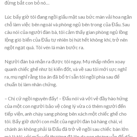
đừng bắt con bỏ nó…
Lúc bấy giờ tôi đang ngồi giấu mặt sau bức màn vải hoa ngăn
chỗ làm việc bên ngoài và phòng ngủ bên trong của Đẩu. Sau
câu nói của người đàn bà, tôi cảm thấy gian phòng ngủ lồng
lộng gió biển của Đẩu tự nhiên bị hút hết không khí, trở nên
ngột ngạt quá. Tôi vén lá màn bước ra.
Người đàn bà nhận ra được tôi ngay. Mụ nhấp nhổm xoay
quanh chiếc ghế như bị kiến đốt, và về sau tôi mới sực nghĩ
ra, mụ nghĩ rằng tòa án đã bố trí sẵn tôi ngồi phía sau để
chuẩn bị làm nhân chứng.
– Chị cứ ngồi nguyên đấy! – Đẩu nói và với vẻ đầy hào hứng
của một con người bảo vệ công lý vừa có thêm người đến
tiếp viện, anh chạy sang phòng bên xách một chiếc ghế cho
tôi. Bấy giờ dưới con mắt của người đàn bà hàng chài, vị
chánh án không phải là Đẩu đã trở về ngồi sau chiếc bàn lớn
mà là tôi, với mấy vết thương đã lên da non nhưng vẫn để dấu