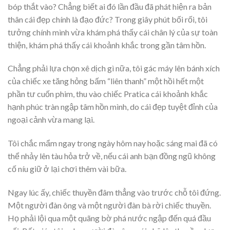
bóp thắt vào? Chẳng biết ai đó lần đầu đã phát hiện ra bản
thân cái đẹp chính là đạo đức? Trong giây phút bối rối, tôi
tưởng chính mình vừa khám phá thấy cái chân lý của sự toàn
thiện, khám phá thấy cái khoảnh khắc trong gần tâm hồn.
Chẳng phải lựa chọn xê dịch gì nữa, tôi gác máy lên bánh xích
của chiếc xe tăng hỏng bấm “liên thanh” một hồi hết một
phần tư cuốn phim, thu vào chiếc Pratica cái khoảnh khắc
hạnh phúc tràn ngập tâm hồn mình, do cái đẹp tuyệt đỉnh của
ngoại cảnh vừa mang lại.
Tôi chắc mẩm ngay trong ngày hôm nay hoặc sáng mai đã có
thể nhảy lên tàu hỏa trở về, nếu cái anh bạn đồng ngũ không
cố níu giữ ở lại chơi thêm vài bữa.
Ngay lúc ấy, chiếc thuyền đâm thẳng vào trước chỗ tôi đứng.
Một người đàn ông và một người đàn bà rời chiếc thuyền.
Họ phải lội qua một quãng bờ phá nước ngập đến quá đầu