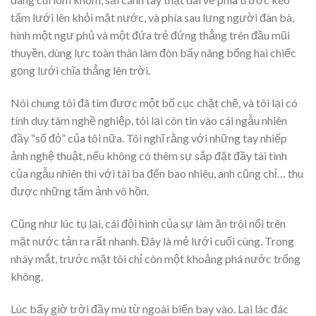
tấm lưới lên khỏi mặt nước, và phía sau lưng người đàn bà,
hình một ngư phủ và một đứa trẻ đứng thẳng trên đầu mũi
thuyền, dùng lực toàn thân làm đòn bẩy nâng bổng hai chiếc
gọng lưới chĩa thẳng lên trời.
Nói chung tôi đã tìm được một bố cục chặt chẽ, và tôi lại có
tính duy tâm nghề nghiệp, tôi lại còn tin vào cái ngẫu nhiên
đầy “số đỏ” của tôi nữa. Tôi nghĩ rằng với những tay nhiếp
ảnh nghệ thuật, nếu không có thêm sự sắp đặt đầy tài tình
của ngẫu nhiên thì với tài ba đến bao nhiêu, anh cũng chỉ… thu
được những tấm ảnh vô hồn.
Cũng như lúc tụ lại, cái đội hình của sự làm ăn trôi nổi trên
mặt nước tản ra rất nhanh. Đây là mẻ lưới cuối cùng. Trong
nháy mắt, trước mặt tôi chỉ còn một khoảng phá nước trống
không.
Lúc bấy giờ trời đầy mù từ ngoài biển bay vào. Lại lác đác