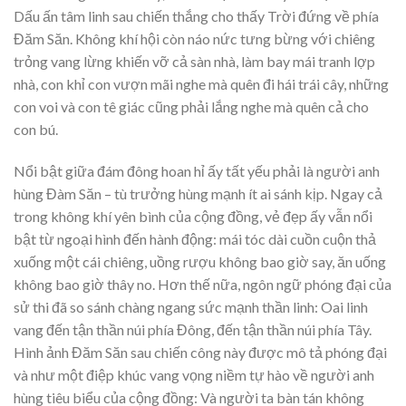
Dấu ấn tâm linh sau chiến thắng cho thấy Trời đứng về phía
Đăm Săn. Không khí hội còn náo nức tưng bừng với chiêng
trỏng vang lừng khiến vỡ cả sàn nhà, làm bay mái tranh lợp
nhà, con khỉ con vượn mãi nghe mà quên đi hái trái cây, những
con voi và con tê giác cũng phải lắng nghe mà quên cả cho
con bú.
Nổi bật giữa đám đông hoan hỉ ấy tất yếu phải là người anh
hùng Đàm Săn – tù trưởng hùng mạnh ít ai sánh kịp. Ngay cả
trong không khí yên bình của cộng đồng, vẻ đẹp ấy vẫn nổi
bật từ ngoại hình đến hành động: mái tóc dài cuồn cuộn thả
xuống một cái chiêng, uồng rượu không bao giờ say, ăn uống
không bao giờ thây no. Hơn thế nữa, ngôn ngữ phóng đại của
sử thi đã so sánh chàng ngang sức mạnh thần linh: Oai linh
vang đến tận thần núi phía Đông, đến tận thần núi phía Tây.
Hình ảnh Đăm Săn sau chiến công này được mô tả phóng đại
và như một điệp khúc vang vọng niềm tự hào về người anh
hùng tiêu biểu của cộng đồng: Và người ta bàn tán không