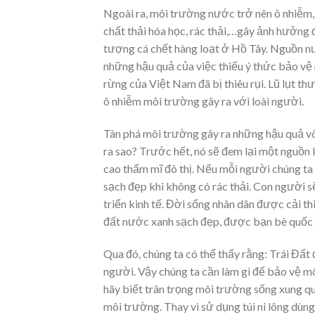
Ngoài ra, môi trường nước trở nên ô nhiễm, 
chất thải hóa học, rác thải,…gây ảnh hưởng
tượng cá chết hàng loạt ở Hồ Tây. Nguồn nư
những hậu quả của việc thiếu ý thức bảo vệ
rừng của Việt Nam đã bị thiêu rụi. Lũ lụt 
ô nhiễm môi trường gây ra với loài người.
Tàn phá môi trường gây ra những hậu quả vô
ra sao? Trước hết, nó sẽ đem lại một nguồ
cao thẩm mĩ đô thị. Nếu mỗi người chúng ta 
sạch đẹp khi không có rác thải. Con người s
triển kinh tế. Đời sống nhân dân được cải thiện
đất nước xanh sạch đẹp, được bạn bè quốc t
Qua đó, chúng ta có thể thấy rằng: Trái Đấ
người. Vậy chúng ta cần làm gì để bảo vệ m
hãy biết trân trọng môi trường sống xung qu
môi trường. Thay vì sử dụng túi ni lông dùng mô