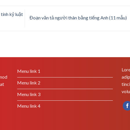
tính kỷ luật
Đoạn văn tả người thân bằng tiếng Anh (11 mẫu)
Lore
Menu link 1
smod
adip
Menu link 2
rat
tinc
volu
Menu link 3
Menu link 4