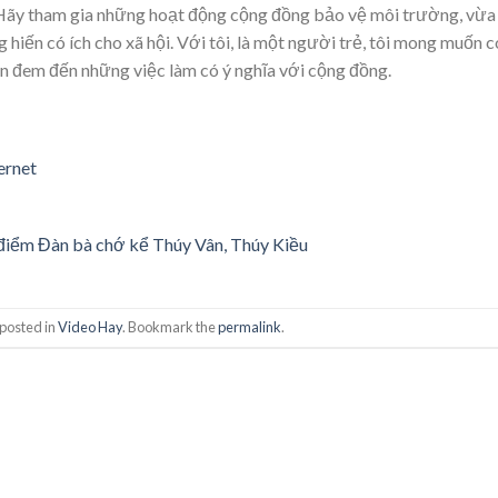
p. Hãy tham gia những hoạt động cộng đồng bảo vệ môi trường, vừa
ến có ích cho xã hội. Với tôi, là một người trẻ, tôi mong muốn c
ân đem đến những việc làm có ý nghĩa với cộng đồng.
ernet
n điểm Đàn bà chớ kể Thúy Vân, Thúy Kiều
 posted in
Video Hay
. Bookmark the
permalink
.