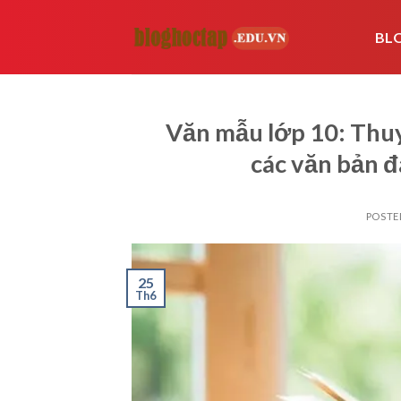
Skip
to
BL
content
Văn mẫu lớp 10: Thuy
các văn bản 
POSTE
25
Th6