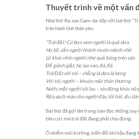
Thuyết trình về một vấn đ
Nhà thơ Ra-xun Gam-da-tốp với bài thơ “Trái 
trên hành tinh thân yêu:
“Trái đất! Có bọn xem người là quả dưa
Họ bổ, cắn người thành muôn mảnh nhỏ
Lũ khác nhìn người như quả bóng trên sân
Để giành giật, họ lao vào, đá, đá.
Trái Đất với tôi – chẳng là dưa là bóng
Với tôi, người – khuôn mặt thân thương
Nước mắt người tôi lau – xin đừng khóc nữa
Rửa sạch máu cho người đây, tôi hát, dịu dà
Bài thơ đã gợi lên trong bạn đọc những suy n
tiêu cực mà trái đất đang phải chịu đựng.
Ô nhiễm môi trường, biến đổi khí hậu đang 