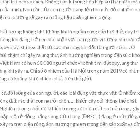
ên dần trở nên xa cách. Không còn lối sống hòa hợp với tự nhiên mà
ch của mình. Nhu cầu của con người càng lớn thì mức độ ô nhiễm m
vệ môi trường sẽ gây ra những hậu quả nghiêm trọng.
 chất lượng không khí. Không khí là nguồn cung cấp hơi thở, duy trì
không khí đang trở nên khó khăn với loài người vì lượng khí thải xả
tô, xe máy, khí hóa chất từ các nhà máy, khí đốt từ người dân,… Ô
phổi, thậm chí gây ra ung thư, ảnh hưởng nghiêm trọng đến sức kho
iệt Nam có hơn 60.000 người chết vì bệnh tim, đột quỵ, ung thư
hông khí gây ra. Chỉ số ô nhiễm của Hà Nội trong năm 2019 có nhữ
ng có không khí ô nhiễm nhất trên thế giới.
cả đời sống của con người, các loài động vật, thực vật. Ô nhiễm 
òng đất, rác thải con người chôn, … khiến cây cối không thể phát
Nghiêm trọng nhất đó là hiện tượng xói mòn đất, sạt nở rừng, gây
 nhập mặn ở đồng bằng sông Cửu Long (ĐBSCL) đang ở mức độ g
t xảy ra trên diện rộng, ảnh hưởng nghiêm trọng đến sản xuất và đờ