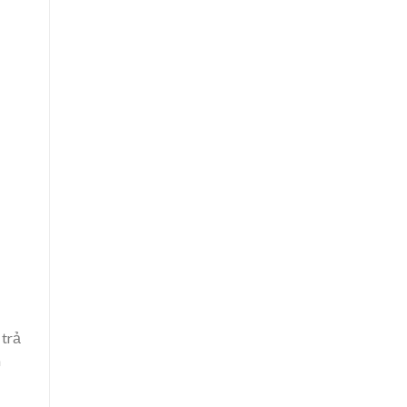
 trả
h