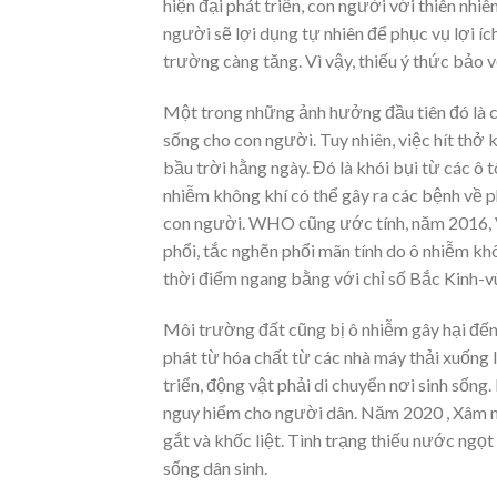
hiện đại phát triển, con người với thiên nhi
người sẽ lợi dụng tự nhiên để phục vụ lợi í
trường càng tăng. Vì vậy, thiếu ý thức bảo 
Một trong những ảnh hưởng đầu tiên đó là
sống cho con người. Tuy nhiên, việc hít thở 
bầu trời hằng ngày. Đó là khói bụi từ các ô 
nhiễm không khí có thể gây ra các bệnh về 
con người. WHO cũng ước tính, năm 2016, V
phổi, tắc nghẽn phổi mãn tính do ô nhiễm k
thời điểm ngang bằng với chỉ số Bắc Kinh-vù
Môi trường đất cũng bị ô nhiễm gây hại đến 
phát từ hóa chất từ các nhà máy thải xuống l
triển, động vật phải di chuyển nơi sinh sống. 
nguy hiểm cho người dân. Năm 2020 , Xâm
gắt và khốc liệt. Tình trạng thiếu nước ngọ
sống dân sinh.