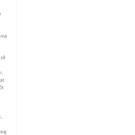
n
ả mà
 sẽ
h,
hát
ột
t,
úng