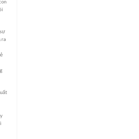
 con
ôi
 sự
 ra
ẻ
ng
xuất
ay
i