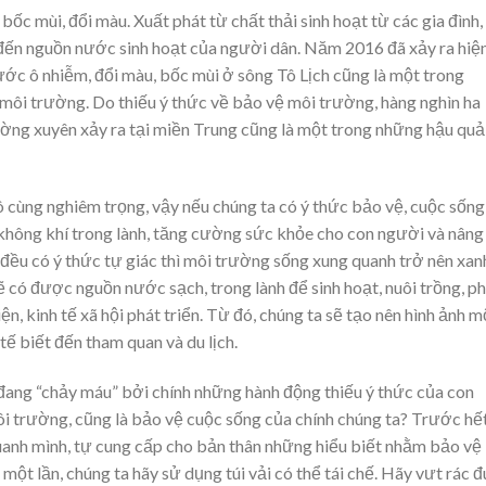
bốc mùi, đổi màu. Xuất phát từ chất thải sinh hoạt từ các gia đình,
 đến nguồn nước sinh hoạt của người dân. Năm 2016 đã xảy ra hiệ
ớc ô nhiễm, đổi màu, bốc mùi ở sông Tô Lịch cũng là một trong
 môi trường. Do thiếu ý thức về bảo vệ môi trường, hàng nghìn ha
thường xuyên xảy ra tại miền Trung cũng là một trong những hậu qu
 cùng nghiêm trọng, vậy nếu chúng ta có ý thức bảo vệ, cuộc sống
n không khí trong lành, tăng cường sức khỏe cho con người và nâng
đều có ý thức tự giác thì môi trường sống xung quanh trở nên xan
ẽ có được nguồn nước sạch, trong lành để sinh hoạt, nuôi trồng, p
, kinh tế xã hội phát triển. Từ đó, chúng ta sẽ tạo nên hình ảnh m
ế biết đến tham quan và du lịch.
t đang “chảy máu” bởi chính những hành động thiếu ý thức của con
ôi trường, cũng là bảo vệ cuộc sống của chính chúng ta? Trước hế
anh mình, tự cung cấp cho bản thân những hiểu biết nhằm bảo vệ
̣t lần, chúng ta hãy sử dụng túi vải có thể tái chế. Hãy vưt rác đ