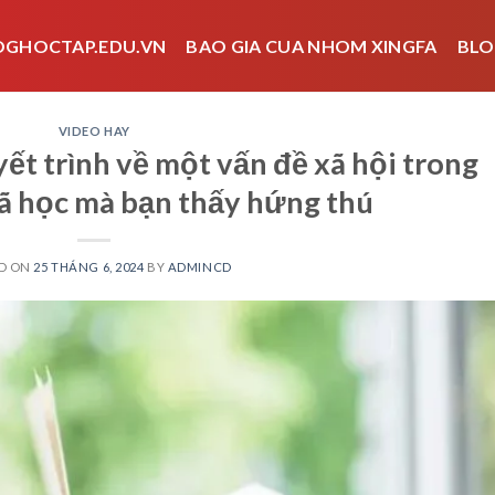
OGHOCTAP.EDU.VN
BAO GIA CUA NHOM XINGFA
BLO
VIDEO HAY
ết trình về một vấn đề xã hội trong
đã học mà bạn thấy hứng thú
D ON
25 THÁNG 6, 2024
BY
ADMINCD