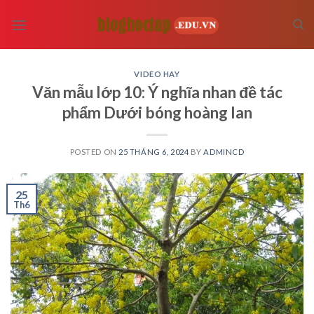
Skip
to
content
VIDEO HAY
Văn mẫu lớp 10: Ý nghĩa nhan đề tác
phẩm Dưới bóng hoàng lan
POSTED ON
25 THÁNG 6, 2024
BY
ADMINCD
25
Th6