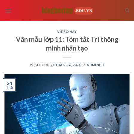
Skip
to
content
VIDEO HAY
Văn mẫu lớp 11: Tóm tắt Trí thông
minh nhân tạo
POSTED ON
24 THÁNG 6, 2024
BY
ADMINCD
24
Th6