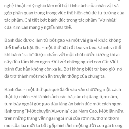
nghệ thuật có ý nghĩa làm nổi bật tính cách của nhân vật và
góp phần quan trọng trong việc thể hiện chủ đề tư tưởng của
tác phẩm. Chi tiết bát bánh đúc trong tác phẩm “Vợ nhặt”
của Kim Lân mang ý nghĩa như thế.
Bánh đúc được làm từ bột gạo và một vài gia vị khác không
thể thiếu là hạt lạc – một thứ hạt rất bùi và béo. Chính vì thế
khi bánh “ra lò” được chấm với một chút nước tương thì ai
nấy đều tấm khen ngon. Đối với những người con đất Việt,
bánh đúc hẳn không còn xa lạ. Bởi không biết từ bao giờ, nó
đã trở thành một món ăn truyền thống của chúng ta.
Bánh đúc – một thứ quà quê đã đi vào văn chương một cách
thật tự nhiên. Đó là hình ảnh các bà, các chị đang tụm năm,
tụm bảy ngoài gốc gạo đầu làng ăn bánh đúc một cách ngon
lành trong “Một chuyện Xuvơnia” của Nam Cao. Một lần nữa,
trên những trang văn ngai ngái mùi của rơm rạ, thơm thơm
mùi của lúa mới ta bắt gặp hình ảnh một người con gái trong