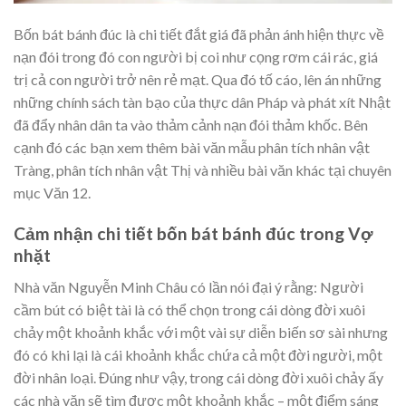
Bốn bát bánh đúc là chi tiết đắt giá đã phản ánh hiện thực về
nạn đói trong đó con người bị coi như cọng rơm cái rác, giá
trị cả con người trở nên rẻ mạt. Qua đó tố cáo, lên án những
những chính sách tàn bạo của thực dân Pháp và phát xít Nhật
đã đẩy nhân dân ta vào thảm cảnh nạn đói thảm khốc. Bên
cạnh đó các bạn xem thêm bài văn mẫu phân tích nhân vật
Tràng, phân tích nhân vật Thị và nhiều bài văn khác tại chuyên
mục Văn 12.
Cảm nhận chi tiết bốn bát bánh đúc trong Vợ
nhặt
Nhà văn Nguyễn Minh Châu có lần nói đại ý rằng: Người
cầm bút có biệt tài là có thể chọn trong cái dòng đời xuôi
chảy một khoảnh khắc với một vài sự diễn biến sơ sài nhưng
đó có khi lại là cái khoảnh khắc chứa cả một đời người, một
đời nhân loại. Đúng như vậy, trong cái dòng đời xuôi chảy ấy
các nhà văn sẽ tìm được một khoảnh khắc – một điểm sáng