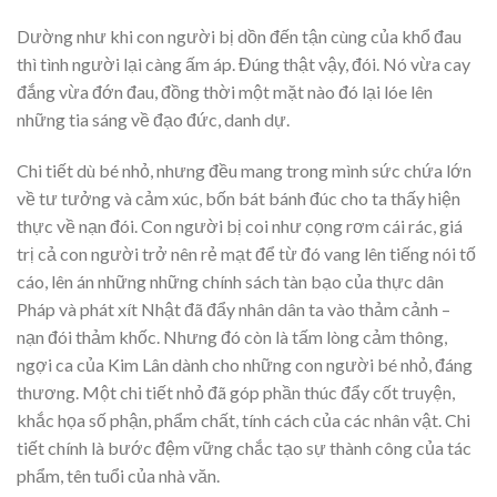
Dường như khi con người bị dồn đến tận cùng của khổ đau
thì tình người lại càng ấm áp. Đúng thật vậy, đói. Nó vừa cay
đắng vừa đớn đau, đồng thời một mặt nào đó lại lóe lên
những tia sáng về đạo đức, danh dự.
Chi tiết dù bé nhỏ, nhưng đều mang trong mình sức chứa lớn
về tư tưởng và cảm xúc, bốn bát bánh đúc cho ta thấy hiện
thực về nạn đói. Con người bị coi như cọng rơm cái rác, giá
trị cả con người trở nên rẻ mạt để từ đó vang lên tiếng nói tố
cáo, lên án những những chính sách tàn bạo của thực dân
Pháp và phát xít Nhật đã đẩy nhân dân ta vào thảm cảnh –
nạn đói thảm khốc. Nhưng đó còn là tấm lòng cảm thông,
ngợi ca của Kim Lân dành cho những con người bé nhỏ, đáng
thương. Một chi tiết nhỏ đã góp phần thúc đẩy cốt truyện,
khắc họa số phận, phẩm chất, tính cách của các nhân vật. Chi
tiết chính là bước đệm vững chắc tạo sự thành công của tác
phẩm, tên tuổi của nhà văn.