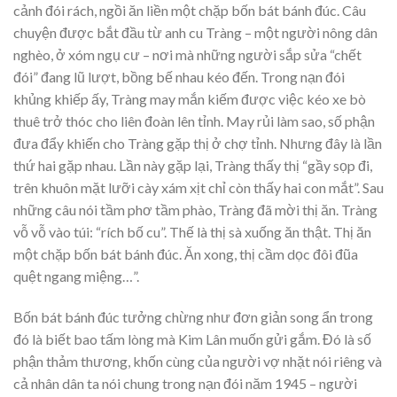
cảnh đói rách, ngồi ăn liền một chặp bốn bát bánh đúc. Câu
chuyện được bắt đầu từ anh cu Tràng – một người nông dân
nghèo, ở xóm ngụ cư – nơi mà những người sắp sửa “chết
đói” đang lũ lượt, bồng bế nhau kéo đến. Trong nạn đói
khủng khiếp ấy, Tràng may mắn kiếm được việc kéo xe bò
thuê trở thóc cho liên đoàn lên tỉnh. May rủi làm sao, số phận
đưa đẩy khiến cho Tràng gặp thị ở chợ tỉnh. Nhưng đây là lần
thứ hai gặp nhau. Lần này gặp lại, Tràng thấy thị “gầy sọp đi,
trên khuôn mặt lưỡi cày xám xịt chỉ còn thấy hai con mắt”. Sau
những câu nói tầm phơ tầm phào, Tràng đã mời thị ăn. Tràng
vỗ vỗ vào túi: “rích bố cu”. Thế là thị sà xuống ăn thật. Thị ăn
một chặp bốn bát bánh đúc. Ăn xong, thị cầm dọc đôi đũa
quệt ngang miệng…”.
Bốn bát bánh đúc tưởng chừng như đơn giản song ẩn trong
đó là biết bao tấm lòng mà Kim Lân muốn gửi gắm. Đó là số
phận thảm thương, khốn cùng của người vợ nhặt nói riêng và
cả nhân dân ta nói chung trong nạn đói năm 1945 – người