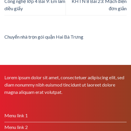
Công nghệ lớp 4 Bài 9: Em làm
KHTN 8 Bài 23: Mạch điện
diều giấy
đơn giản
Chuyển nhà trọn gói quận Hai Bà Trưng
Lorem ipsum dolor sit amet, consectetuer adipiscing elit, sed
diam nonummy nibh euismod tincidunt ut laoreet dolore
magna aliquam erat volutpat.
Menu link 1
Menu link 2