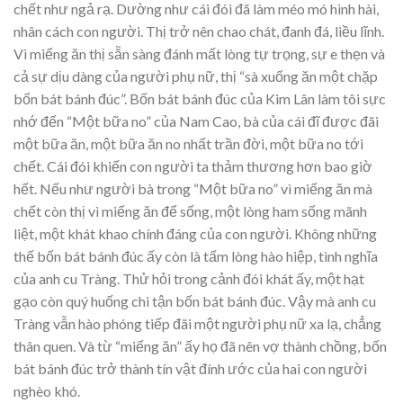
chết như ngả rạ. Dường như cái đói đã làm méo mó hình hài,
nhân cách con người. Thị trở nên chao chát, đanh đá, liều lĩnh.
Vì miếng ăn thị sẵn sàng đánh mất lòng tự trọng, sự e thẹn và
cả sự dịu dàng của người phụ nữ, thị “sà xuống ăn một chặp
bốn bát bánh đúc”. Bốn bát bánh đúc của Kim Lân làm tôi sực
nhớ đến “Một bữa no” của Nam Cao, bà của cái đĩ được đãi
một bữa ăn, một bữa ăn no nhất trần đời, một bữa no tới
chết. Cái đói khiến con người ta thảm thương hơn bao giờ
hết. Nếu như người bà trong “Một bữa no” vì miếng ăn mà
chết còn thị vì miếng ăn để sống, một lòng ham sống mãnh
liệt, một khát khao chính đáng của con người. Không những
thế bốn bát bánh đúc ấy còn là tấm lòng hào hiệp, tình nghĩa
của anh cu Tràng. Thử hỏi trong cảnh đói khát ấy, một hạt
gạo còn quý huống chi tận bốn bát bánh đúc. Vậy mà anh cu
Tràng vẫn hào phóng tiếp đãi một người phụ nữ xa lạ, chẳng
thân quen. Và từ “miếng ăn” ấy họ đã nên vợ thành chồng, bốn
bát bánh đúc trở thành tín vật đính ước của hai con người
nghèo khó.