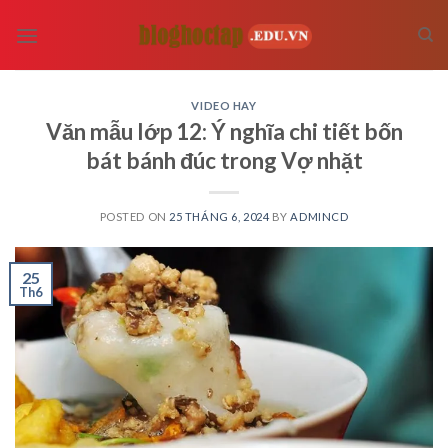
Skip
to
content
VIDEO HAY
Văn mẫu lớp 12: Ý nghĩa chi tiết bốn
bát bánh đúc trong Vợ nhặt
POSTED ON
25 THÁNG 6, 2024
BY
ADMINCD
25
Th6