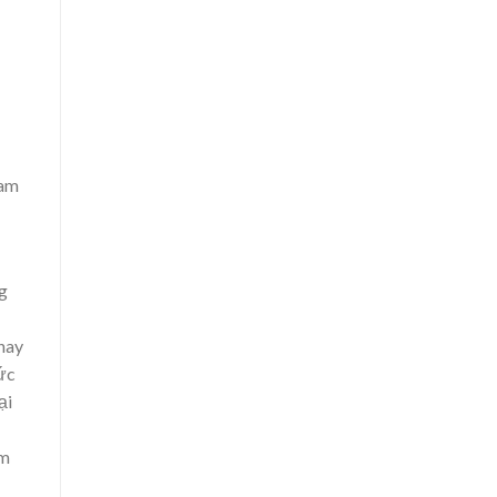
ham
ng
hay
ức
ại
ìm