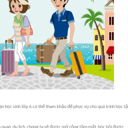
h
n học sinh lớp 6 có thể tham khảo để phục vụ cho quá trình học tậ
am quan, du lịch, chúng ta sẽ được mở rộng tầm mắt, học hỏi được