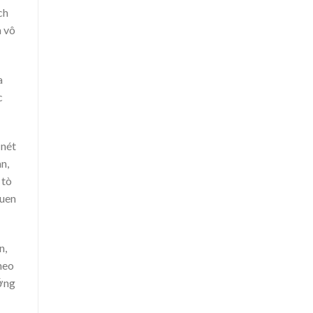
ch
à vô
a
c
 nét
n,
 tò
quen
n,
heo
ướng