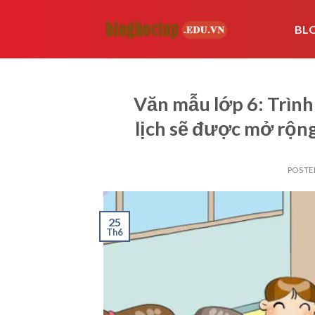
Skip
to
BL
content
Văn mẫu lớp 6: Trình
lịch sẽ được mở rộn
POSTE
25
Th6