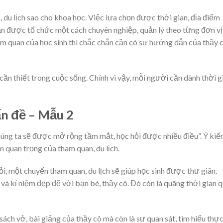
du lịch sao cho khoa học. Việc lựa chọn được thời gian, địa điểm
ần được tổ chức một cách chuyên nghiệp, quản lý theo từng đơn vị
am quan của học sinh thì chắc chắn cần có sự hướng dẫn của thầy c
 cần thiết trong cuộc sống. Chính vì vậy, mỗi người cần dành thời g
ấn đề – Mẫu 2
chúng ta sẽ được mở rộng tầm mắt, học hỏi được nhiều điều”. Ý kiế
m quan trọng của tham quan, du lịch.
, một chuyến tham quan, du lịch sẽ giúp học sinh được thư giãn.
 và kỉ niệm đẹp đẽ với bạn bè, thầy cô. Đó còn là quãng thời gian 
sách vở, bài giảng của thầy cô mà còn là sự quan sát, tìm hiểu thực