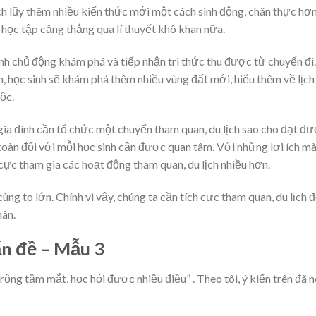
tích lũy thêm nhiều kiến thức mới một cách sinh động, chân thực hơn
 học tập căng thẳng qua lí thuyết khô khan nữa.
inh chủ động khám phá và tiếp nhận tri thức thu được từ chuyến đi.
h, học sinh sẽ khám phá thêm nhiều vùng đất mới, hiểu thêm về lịch
ộc.
 gia đình cần tổ chức một chuyến tham quan, du lịch sao cho đạt đ
toàn đối với mỗi học sinh cần được quan tâm. Với những lợi ích m
h cực tham gia các hoạt động tham quan, du lịch nhiều hơn.
cùng to lớn. Chính vì vậy, chúng ta cần tích cực tham quan, du lịch 
hân.
ấn đề – Mẫu 3
rộng tầm mắt, học hỏi được nhiều điều” . Theo tôi, ý kiến trên đã 