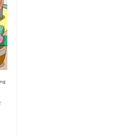
ộng
c