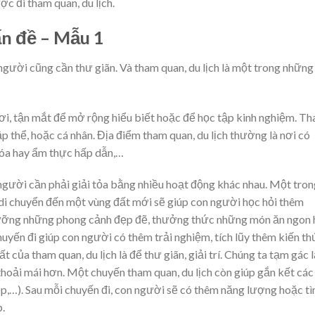
c đi tham quan, du lịch.
ấn đề – Mẫu 1
 người cũng cần thư giãn. Và tham quan, du lịch là một trong những
nơi, tận mắt để mở rộng hiểu biết hoặc để học tập kinh nghiệm. T
p thể, hoặc cá nhân. Địa điểm tham quan, du lịch thường là nơi có
hóa hay ẩm thực hấp dẫn,…
 người cần phải giải tỏa bằng nhiều hoạt động khác nhau. Một tro
c di chuyển đến một vùng đất mới sẽ giúp con người học hỏi thêm
ngưỡng những phong cảnh đẹp đẽ, thưởng thức những món ăn ngon 
yến đi giúp con người có thêm trải nghiệm, tích lũy thêm kiến th
 của tham quan, du lịch là để thư giãn, giải trí. Chúng ta tạm gác l
thoải mái hơn. Một chuyến tham quan, du lịch còn giúp gắn kết các
ệp,…). Sau mỗi chuyến đi, con người sẽ có thêm năng lượng hoặc t
.