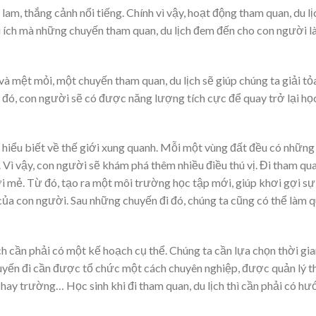
am, thắng cảnh nổi tiếng. Chính vì vậy, hoạt động tham quan, du lị
ợi ích mà những chuyến tham quan, du lịch đem đến cho con người l
và mệt mỏi, một chuyến tham quan, du lịch sẽ giúp chúng ta giải tỏ
 đó, con người sẽ có được năng lượng tích cực để quay trở lại họ
 hiểu biết về thế giới xung quanh. Mỗi một vùng đất đều có những
 Vì vậy, con người sẽ khám phá thêm nhiều điều thú vị. Đi tham qua
ới mẻ. Từ đó, tạo ra một môi trường học tập mới, giúp khơi gợi sự
a con người. Sau những chuyến đi đó, chúng ta cũng có thể làm 
h cần phải có một kế hoạch cụ thể. Chúng ta cần lựa chọn thời gia
huyến đi cần được tổ chức một cách chuyên nghiệp, được quản lý t
 hay trường… Học sinh khi đi tham quan, du lịch thì cần phải có h