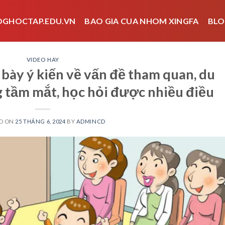
OGHOCTAP.EDU.VN
BAO GIA CUA NHOM XINGFA
BLO
VIDEO HAY
 bày ý kiến về vấn đề tham quan, du
g tầm mắt, học hỏi được nhiều điều
D ON
25 THÁNG 6, 2024
BY
ADMINCD