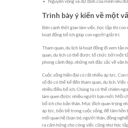
Nguyện vọng và dự định của mình nếu đượ
Trình bày ý kiến về một v
Bên cạnh thời gian làm việc, học tập thì con
hoạt động bổ ích giúp con người giải trí.
Tham quan, du lịch là hoạt động đi xem tận 
quan, du lịch có thể được tổ chức bởi một tậ
phong cảnh đẹp, những nét đặc sắc về văn 
Cuộc sống hiện đại có rất nhiều áp lực. Con
số đó có thể kể đến tham quan, du lịch. Việ
nhiều điều bổ ích. Chúng ta có thể chiêm 
làm quen được nhiều người bạn mới. Mỗi chu
bổ ích cho bản thân. Mục đích quan trọng nhất
áp lực, bộn bề trong cuộc sống, để tâm hồn 
mối quan hệ (bạn bè, người thân, đồng nghi
ra cảm hứng cho công việc cũng như học tập