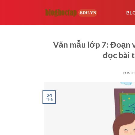
Skip
to
BL
content
Văn mẫu lớp 7: Đoạn v
đọc bài 
POSTE
24
Th6