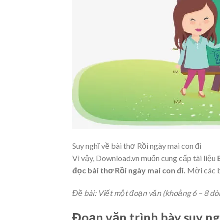
Suy nghĩ về bài thơ Rồi ngày mai con đi
Vì vậy, Download.vn muốn cung cấp tài liệu
đọc bài thơ Rồi ngày mai con đi.
Mời các b
Đề bài: Viết một đoạn văn (khoảng 6 – 8 dòng
Đoạn văn trình bày suy ng