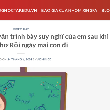
OGHOCTAP.EDU.VN
BAO GIA CUA NHOM XINGFA
BLO
VIDEO HAY
ăn trình bày suy nghĩ của em sau khi
thơ Rồi ngày mai con đi
D ON
24 THÁNG 6, 2024
BY
ADMINCD