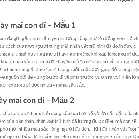
gày mai con đi – Mẫu 1
hum đã gửi gắm tình cảm yêu thương cũng như lời động viên, cổ vũ
i tư cách của một người từng trải, nhân vật trữ tình đã đoán được
c lõng giữa ngã bảy, ngã mười hay ngỡ ngàng khi gặp lòng người đỏ,
khăn, nhân vật trữ tình đã khuyên nhủ “con” hãy nhớ về những bài
là hành trang đi theo “con” trong suốt cuộc đời, giúp đỡ trong mọ
 về nguồn cội để vững bước đi về phía trước, vươn ra với biển lớn
gợi cho người đọc nhiều ý nghĩa sâu sắc.
ày mai con đi – Mẫu 2
iểu của Lò Cao Nhum. Nội dung của bài thơ kể về lời căn dặn của n
hiệm của bản thân, nhân vật trữ tình đã lường được điều mà con sẽ
hố mới nhiều màu sắc, lòng người đỏ đen… Khi đó, nhân vật “con”
 mà người thầy đã truyền lửa cho con để cố gắng và bước tiếp. Kh