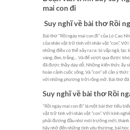
mai con đi
Suy nghĩ về bài thơ Rồi n
Bài thơ “Rồi ngày mai con đi” của Lò Cao N
của nhân vật trữ tình với nhân vật “con”. Vớ
những điều có thể xảy ra ra: bị vấp ngã, lạ
vàng, đen, trắng… Và để vượt qua được khó 
đã được thầy dạy dỗ. Những kiến thức ấy sẽ 
hoàn cảnh cuộc sống. Và “con” sẽ cần ý thức
với những phương trời rộng mở. Bài thơ đã 
Suy nghĩ về bài thơ Rồi ng
“Rồi ngày mai con đi” là một bài thơ tiểu b
vật trữ tình với nhân vật “con”. Với kinh ng
phải đương đầu như môi trường mới, thành p
hãy nhớ đến những tình yêu thương, bài học