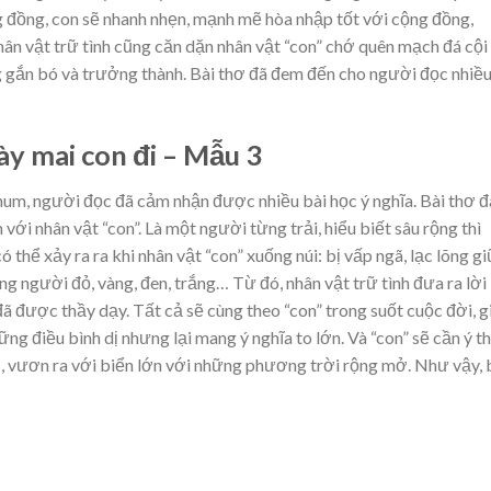
 đồng, con sẽ nhanh nhẹn, mạnh mẽ hòa nhập tốt với cộng đồng,
nhân vật trữ tình cũng căn dặn nhân vật “con” chớ quên mạch đá cội
 gắn bó và trưởng thành. Bài thơ đã đem đến cho người đọc nhiề
ày mai con đi – Mẫu 3
hum, người đọc đã cảm nhận được nhiều bài học ý nghĩa. Bài thơ đ
với nhân vật “con”. Là một người từng trải, hiểu biết sâu rộng thì
 thể xảy ra ra khi nhân vật “con” xuống núi: bị vấp ngã, lạc lõng g
g người đỏ, vàng, đen, trắng… Từ đó, nhân vật trữ tình đưa ra lời
ã được thầy dạy. Tất cả sẽ cùng theo “con” trong suốt cuộc đời, g
ng điều bình dị nhưng lại mang ý nghĩa to lớn. Và “con” sẽ cần ý t
, vươn ra với biển lớn với những phương trời rộng mở. Như vậy, 