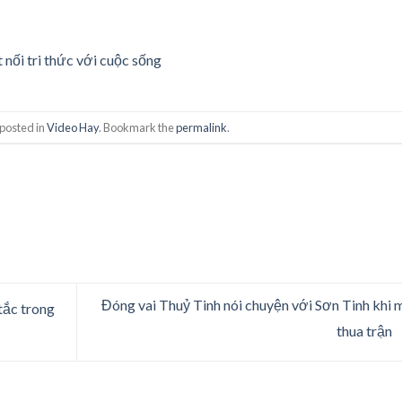
 nối tri thức với cuộc sống
 posted in
Video Hay
. Bookmark the
permalink
.
Đóng vai Thuỷ Tinh nói chuyện với Sơn Tinh khi 
tắc trong
thua trận