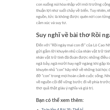
con xuống núi hòa nhập với môi trường cộng
thuận lợi như suối chảy về biển. Tuy nhiên, 
nguồn, tức là không được quên nơi con từng
cảm xúc và suy tư.
Suy nghĩ về bài thơ Rồi ng
Đến với “Rồi ngày mai con đi” của Lò Cao N
gửi gắm lời khuyên nhủ của nhân vật trữ tình 
nhân vật trữ tình đã đoán được những điều có
ngã bảy, ngã mười hay ngỡ ngàng khi gặp lòn
khuyên nhủ “con” hãy nhớ về những bài học đ
đỡ “con” trong mọi hoàn cảnh cuộc sống. Nhữ
về nguồn cội để vững bước đi về phía trước
thơ quả thật giàu ý nghĩa và giá trị.
Bạn có thể xem thêm:
Toán lớp 4 Bài 35: Thế kỉ