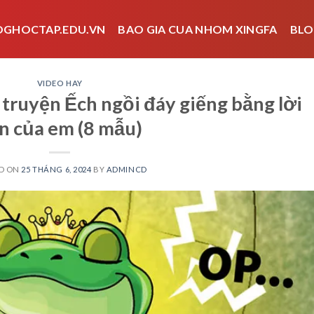
OGHOCTAP.EDU.VN
BAO GIA CUA NHOM XINGFA
BLO
VIDEO HAY
 truyện Ếch ngồi đáy giếng bằng lời
n của em (8 mẫu)
D ON
25 THÁNG 6, 2024
BY
ADMINCD