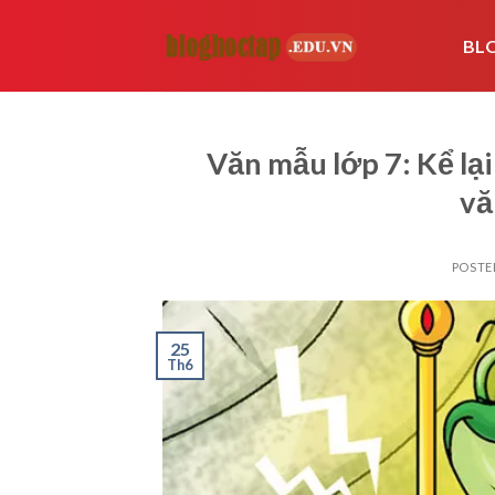
Skip
to
BL
content
Văn mẫu lớp 7: Kể lại
vă
POSTE
25
Th6