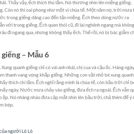
hãi. Thấy vậy, ếch thích thú lắm. Nó thương nhìn lên miệng giếng,
g. Còn nó thì oai phong như một vị chúa tể. Một năm nọ, trời mưa 
ước trong giếng dâng cao đến tận miệng. Ếch theo dòng nước ra
ẳn với trong giếng. Ếch quen thói cũ, đi lại nghênh ngang mà khôn
râu đi ngang qua, nhưng không thấy ếch. Thế rồi, nó bị bác giẫm c
y giếng – Mẫu 6
Xung quanh giếng chỉ có vài anh nhái, chị cua và cậu ốc. Hàng ngày
a âm thanh vang vọng khắp giếng. Những con vật nhỏ bé xung quanh
y thích chí lắm. Ếch nghĩ rằng mình là chúa tể, còn bầu trời chỉ b
 mấy ngày. Nước mưa chảy vào giếng, đưa ếch ra ngoài. Ếch vẫn q
 ộp ộp. Nó nhâng nháo đưa cặp mắt nhìn lên bầu trời, chả thèm để ý
ẫm bẹp.
 của người Lô Lô