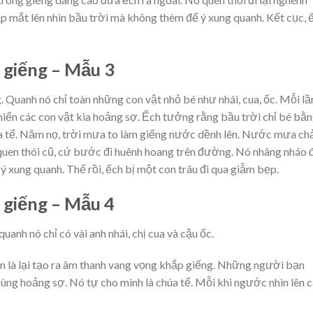
p mắt lên nhìn bầu trời mà không thèm để ý xung quanh. Kết cục, 
y giếng – Mẫu 3
 Quanh nó chỉ toàn những con vật nhỏ bé như nhái, cua, ốc. Mỗi lầ
hiến các con vật kia hoảng sợ. Ếch tưởng rằng bầu trời chỉ bé bằ
úa tể. Năm nọ, trời mưa to làm giếng nước dềnh lên. Nước mưa ch
n quen thói cũ, cứ bước đi huênh hoang trên đường. Nó nhâng nháo
ý xung quanh. Thế rồi, ếch bị một con trâu đi qua giẫm bẹp.
y giếng – Mẫu 4
anh nó chỉ có vài anh nhái, chị cua và cậu ốc.
ên là lại tạo ra âm thanh vang vọng khắp giếng. Những người bạn
ng hoảng sợ. Nó tự cho mình là chúa tể. Mỗi khi ngước nhìn lên c