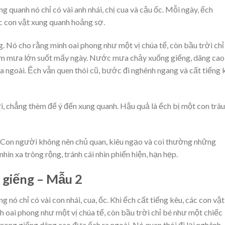
g quanh nó chỉ có vài anh nhái, chị cua và cậu ốc. Mỗi ngày, ếch
c con vật xung quanh hoảng sợ.
. Nó cho rằng mình oai phong như một vị chúa tể, còn bầu trời chỉ
àm mưa lớn suốt mấy ngày. Nước mưa chảy xuống giếng, dâng cao
a ngoài. Ếch vẫn quen thói cũ, bước đi nghênh ngang và cất tiếng 
, chẳng thèm để ý đến xung quanh. Hậu quả là ếch bị một con trâu
. Con người không nên chủ quan, kiêu ngạo và coi thường những
ìn xa trông rộng, tránh cái nhìn phiến hiện, hạn hẹp.
y giếng – Mẫu 2
 nó chỉ có vài con nhái, cua, ốc. Khi ếch cất tiếng kêu, các con vật
 oai phong như một vị chúa tể, còn bầu trời chỉ bé như một chiếc
ong giếng dâng cao đưa ếch ra ngoài. Nó quen thói đi lại nghênh