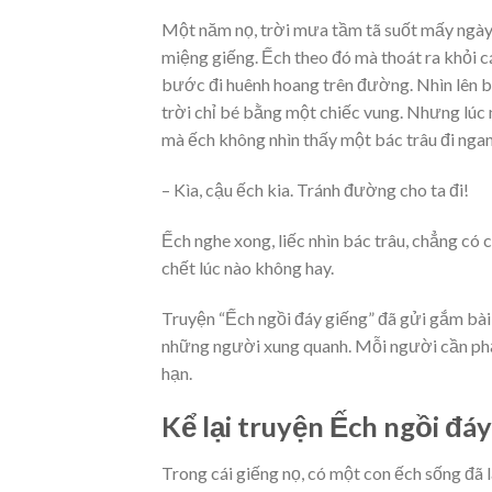
Một năm nọ, trời mưa tầm tã suốt mấy ngày
miệng giếng. Ếch theo đó mà thoát ra khỏi cá
bước đi huênh hoang trên đường. Nhìn lên b
trời chỉ bé bằng một chiếc vung. Nhưng lúc n
mà ếch không nhìn thấy một bác trâu đi ngan
– Kìa, cậu ếch kia. Tránh đường cho ta đi!
Ếch nghe xong, liếc nhìn bác trâu, chẳng có
chết lúc nào không hay.
Truyện “Ếch ngồi đáy giếng” đã gửi gắm bài
những người xung quanh. Mỗi người cần phải
hạn.
Kể lại truyện Ếch ngồi đá
Trong cái giếng nọ, có một con ếch sống đã l