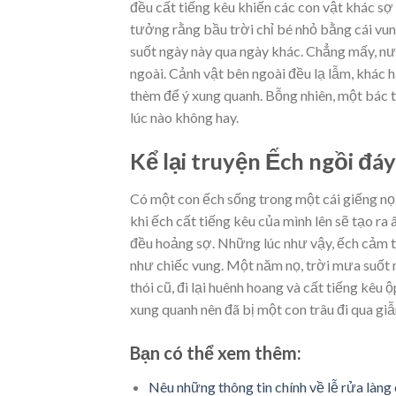
đều cất tiếng kêu khiến các con vật khác sợ 
tưởng rằng bầu trời chỉ bé nhỏ bằng cái vun
suốt ngày này qua ngày khác. Chẳng mấy, n
ngoài. Cảnh vật bên ngoài đều lạ lẫm, khác h
thèm để ý xung quanh. Bỗng nhiên, một bác t
lúc nào không hay.
Kể lại truyện Ếch ngồi đá
Có một con ếch sống trong một cái giếng nọ. 
khi ếch cất tiếng kêu của mình lên sẽ tạo r
đều hoảng sợ. Những lúc như vậy, ếch cảm thấ
như chiếc vung. Một năm nọ, trời mưa suốt
thói cũ, đi lại huênh hoang và cất tiếng kêu
xung quanh nên đã bị một con trâu đi qua gi
Bạn có thể xem thêm:
Nêu những thông tin chính về lễ rửa làng