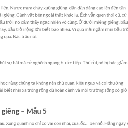
 liền. Nước mưa chảy xuống giếng, dần dần dâng cao lên đến tận
i giếng. Cảnh vật bên ngoài thật khác lạ. Ếch vẫn quen thói cũ, cứ
ầu trời, nó cảm thấy ngạc nhiên vô cùng. Ở dưới miệng giếng, bầu
ày, bầu trời rộng lớn biết bao nhiêu. Vì quá mải ngắm nhìn bầu tr
g qua. Bác trâu nói:
 chút sợ hãi mà cứ nghênh ngang bước tiếp. Thế rồi, nó bị bác giẫm
 học rằng chúng ta không nên chủ quan, kiêu ngạo và coi thường
 biết nhìn xa trông rộng dù hoàn cảnh và môi trường sống có giớ
y giếng – Mẫu 5
âu. Xung quanh nó chỉ có vài con nhái, cua, ốc… bé nhỏ. Hằng ngày,