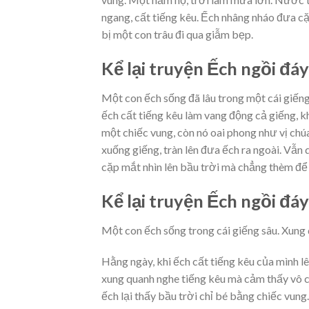
ngang, cất tiếng kêu. Ếch nhâng nháo đưa cặ
bị một con trâu đi qua giẫm bẹp.
Kể lại truyện Ếch ngồi đá
Một con ếch sống đã lâu trong một cái giếng.
ếch cất tiếng kêu làm vang động cả giếng, k
một chiếc vung, còn nó oai phong như vị ch
xuống giếng, tràn lên đưa ếch ra ngoài. Vẫ
cặp mắt nhìn lên bầu trời mà chẳng thèm để 
Kể lại truyện Ếch ngồi đá
Một con ếch sống trong cái giếng sâu. Xung qu
Hằng ngày, khi ếch cất tiếng kêu của mình l
xung quanh nghe tiếng kêu mà cảm thấy vô cù
ếch lại thấy bầu trời chỉ bé bằng chiếc vung.