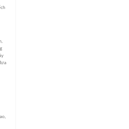
ếch
n,
ng
ảy
 đưa
ao,