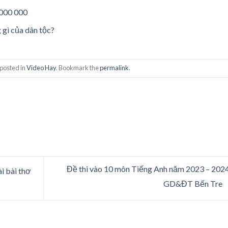
 000 000
 gì của dân tộc?
 posted in
Video Hay
. Bookmark the
permalink
.
Đề thi vào 10 môn Tiếng Anh năm 2023 – 202
i bài thơ
GD&ĐT Bến Tre