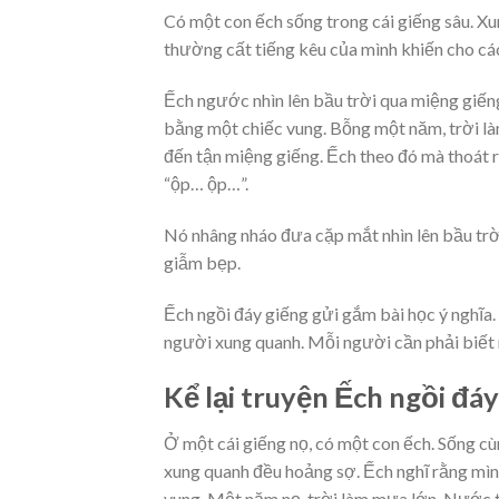
Có một con ếch sống trong cái giếng sâu. Xun
thường cất tiếng kêu của mình khiến cho cá
Ếch ngước nhìn lên bầu trời qua miệng giếng
bằng một chiếc vung. Bỗng một năm, trời l
đến tận miệng giếng. Ếch theo đó mà thoát r
“ộp… ộp…”.
Nó nhâng nháo đưa cặp mắt nhìn lên bầu trời
giẫm bẹp.
Ếch ngồi đáy giếng gửi gắm bài học ý nghĩa
người xung quanh. Mỗi người cần phải biết nh
Kể lại truyện Ếch ngồi đá
Ở một cái giếng nọ, có một con ếch. Sống cùng
xung quanh đều hoảng sợ. Ếch nghĩ rằng mình
vung. Một năm nọ, trời làm mưa lớn. Nước tr