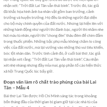
nhận xét: “Trời đất Lai Tân vẫn thái bình”. Trước đó, tác giả
đã khắc họa hình ảnh ba nhân vật gồm ban trưởng, cảnh
trưởng và huyện trưởng. Họ đều là những người đại diện
cho bộ máy chính quyền của đất nước. Nhưng lại hiện lên với
những hành động như người thì đánh bạc, người thì nhăm nhe
hút máu tù nhân, người thì “chong đèn” thâu đêm để chìm đắm
trong thuốc phiện. Những bậc phụ mẫu không chăm lo công
việc của đất nước, mà lại vướng vào những thú vui tiêu khiển,
bóc lột nhân dân. Trước tình cảnh đó, ở cuối bài thơ, tác giả
lại nhận xét rằng: “Trời đất Lai Tân vẫn thái bình”. Câu nhận
xét nhẹ nhàng nhưng đầy mỉa mai, góp phần tố cáo hiện thức
xã hội Trung Quốc lúc bấy giờ.
Đoạn văn làm rõ chất trào phúng của bài Lai
Tân – Mẫu 4
Bài thơ Lai Tân được Hồ Chí Minh sáng tác trong khoảng
bốn tháng đầu của thời gian bị giam giữ tại các nhà tù của