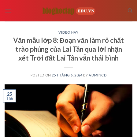
Skip
to
content
VIDEO HAY
Văn mẫu lớp 8: Đoạn văn làm rõ chất
trào phúng của Lai Tân qua lời nhận
xét Trời đất Lai Tân vẫn thái bình
POSTED ON
25 THÁNG 6, 2024
BY
ADMINCD
25
Th6