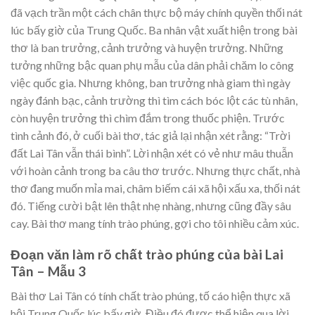
đã vạch trần một cách chân thực bộ máy chính quyền thối nát
lúc bấy giờ của Trung Quốc. Ba nhân vật xuất hiện trong bài
thơ là ban trưởng, cảnh trưởng và huyện trưởng. Những
tưởng những bậc quan phụ mẫu của dân phải chăm lo công
việc quốc gia. Nhưng không, ban trưởng nhà giam thì ngày
ngày đánh bạc, cảnh trường thì tìm cách bóc lột các tù nhân,
còn huyện trưởng thì chìm đắm trong thuốc phiện. Trước
tình cảnh đó, ở cuối bài thơ, tác giả lại nhận xét rằng: “Trời
đất Lai Tân vẫn thái bình”. Lời nhận xét có vẻ như mâu thuẫn
với hoàn cảnh trong ba câu thơ trước. Nhưng thực chất, nhà
thơ đang muốn mỉa mai, châm biếm cái xã hội xấu xa, thối nát
đó. Tiếng cười bật lên thật nhẹ nhàng, nhưng cũng đầy sâu
cay. Bài thơ mang tính trào phúng, gợi cho tôi nhiều cảm xúc.
Đoạn văn làm rõ chất trào phúng của bài Lai
Tân – Mẫu 3
Bài thơ Lai Tân có tính chất trào phúng, tố cáo hiện thực xã
hội Trung Quốc lúc bấy giờ. Điều đó được thể hiện qua lời