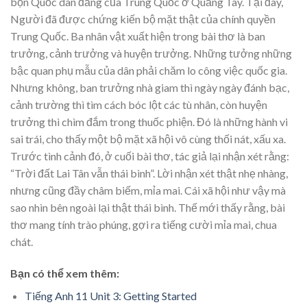
bọn Quốc dân đảng của Trung Quốc ở Quảng Tây. Tại đây,
Người đã được chứng kiến bộ mặt thật của chính quyền
Trung Quốc. Ba nhân vật xuất hiện trong bài thơ là ban
trưởng, cảnh trưởng và huyện trưởng. Những tưởng những
bậc quan phụ mẫu của dân phải chăm lo công việc quốc gia.
Nhưng không, ban trưởng nhà giam thì ngày ngày đánh bạc,
cảnh trường thì tìm cách bóc lột các tù nhân, còn huyện
trưởng thì chìm đắm trong thuốc phiện. Đó là những hành vi
sai trái, cho thấy một bộ mặt xã hội vô cùng thối nát, xấu xa.
Trước tình cảnh đó, ở cuối bài thơ, tác giả lại nhận xét rằng:
“Trời đất Lai Tân vẫn thái bình”. Lời nhận xét thật nhẹ nhàng,
nhưng cũng đầy châm biếm, mỉa mai. Cái xã hội như vậy mà
sao nhìn bên ngoài lại thật thái bình. Thế mới thấy rằng, bài
thơ mang tính trào phúng, gợi ra tiếng cười mỉa mai, chua
chát.
Bạn có thể xem thêm:
Tiếng Anh 11 Unit 3: Getting Started