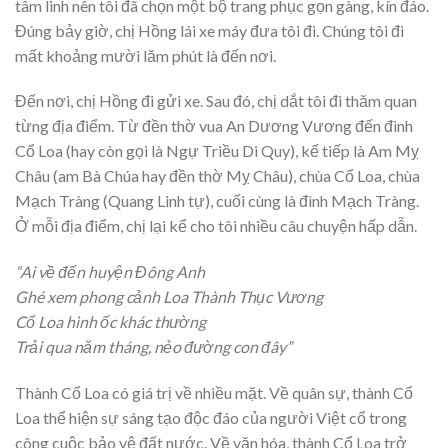
tâm linh nên tôi đã chọn một bộ trang phục gọn gàng, kín đáo.
Đúng bảy giờ, chị Hồng lái xe máy đưa tôi đi. Chúng tôi đi
mất khoảng mười lăm phút là đến nơi.
Đến nơi, chị Hồng đi gửi xe. Sau đó, chị dắt tôi đi thăm quan
từng địa điểm. Từ đền thờ vua An Dương Vương đến đình
Cổ Loa (hay còn gọi là Ngự Triều Di Quy), kế tiếp là Am Mỵ
Châu (am Bà Chúa hay đền thờ Mỵ Châu), chùa Cổ Loa, chùa
Mạch Tràng (Quang Linh tự), cuối cùng là đình Mạch Tràng.
Ở mỗi địa điểm, chị lại kể cho tôi nhiều câu chuyện hấp dẫn.
“Ai về đến huyện Đông Anh
Ghé xem phong cảnh Loa Thành Thục Vương
Cổ Loa hình ốc khác thường
Trải qua năm tháng, nẻo đường con đây”
Thành Cổ Loa có giá trị về nhiều mặt. Về quân sự, thành Cổ
Loa thể hiện sự sáng tạo độc đáo của người Việt cổ trong
công cuộc bảo vệ đất nước. Về văn hóa, thành Cổ Loa trở