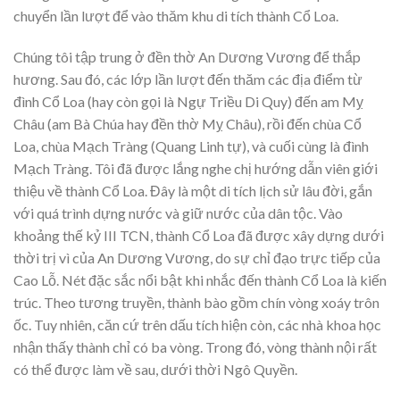
chuyển lần lượt để vào thăm khu di tích thành Cổ Loa.
Chúng tôi tập trung ở đền thờ An Dương Vương để thắp
hương. Sau đó, các lớp lần lượt đến thăm các địa điểm từ
đình Cổ Loa (hay còn gọi là Ngự Triều Di Quy) đến am Mỵ
Châu (am Bà Chúa hay đền thờ Mỵ Châu), rồi đến chùa Cổ
Loa, chùa Mạch Tràng (Quang Linh tự), và cuối cùng là đình
Mạch Tràng. Tôi đã được lắng nghe chị hướng dẫn viên giới
thiệu về thành Cổ Loa. Đây là một di tích lịch sử lâu đời, gắn
với quá trình dựng nước và giữ nước của dân tộc. Vào
khoảng thế kỷ III TCN, thành Cổ Loa đã được xây dựng dưới
thời trị vì của An Dương Vương, do sự chỉ đạo trực tiếp của
Cao Lỗ. Nét đặc sắc nổi bật khi nhắc đến thành Cổ Loa là kiến
trúc. Theo tương truyền, thành bào gồm chín vòng xoáy trôn
ốc. Tuy nhiên, căn cứ trên dấu tích hiện còn, các nhà khoa học
nhận thấy thành chỉ có ba vòng. Trong đó, vòng thành nội rất
có thể được làm về sau, dưới thời Ngô Quyền.