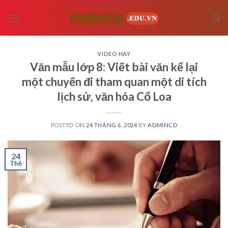
Skip
to
content
VIDEO HAY
Văn mẫu lớp 8: Viết bài văn kể lại
một chuyến đi tham quan một di tích
lịch sử, văn hóa Cổ Loa
POSTED ON
24 THÁNG 6, 2024
BY
ADMINCD
24
Th6