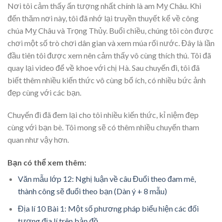
Nơi tôi cảm thấy ấn tượng nhất chính là am Mỵ Châu. Khi
đến thăm nơi này, tôi đã nhớ lại truyền thuyết kể về công
chúa Mỵ Châu và Trọng Thủy. Buổi chiều, chúng tôi còn được
chơi một số trò chơi dân gian và xem múa rối nước. Đây là lần
đầu tiên tôi được xem nên cảm thấy vô cùng thích thú. Tôi đã
quay lại video để về khoe với chị Hà. Sau chuyến đi, tôi đã
biết thêm nhiều kiến thức vô cùng bổ ích, có nhiều bức ảnh
đẹp cùng với các bạn.
Chuyến đi đã đem lại cho tôi nhiều kiến thức, kỉ niệm đẹp
cùng với bạn bè. Tôi mong sẽ có thêm nhiều chuyến tham
quan như vậy hơn.
Bạn có thể xem thêm:
Văn mẫu lớp 12: Nghị luận về câu Đuổi theo đam mê,
thành công sẽ đuổi theo bạn (Dàn ý + 8 mẫu)
Địa lí 10 Bài 1: Một số phương pháp biểu hiện các đối
tượng địa lí trên bản đồ