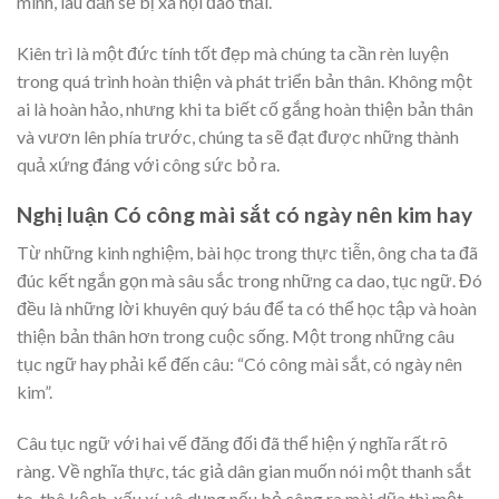
mình, lâu dần sẽ bị xã hội đào thải.
Kiên trì là một đức tính tốt đẹp mà chúng ta cần rèn luyện
trong quá trình hoàn thiện và phát triển bản thân. Không một
ai là hoàn hảo, nhưng khi ta biết cố gắng hoàn thiện bản thân
và vươn lên phía trước, chúng ta sẽ đạt được những thành
quả xứng đáng với công sức bỏ ra.
Nghị luận Có công mài sắt có ngày nên kim hay
Từ những kinh nghiệm, bài học trong thực tiễn, ông cha ta đã
đúc kết ngắn gọn mà sâu sắc trong những ca dao, tục ngữ. Đó
đều là những lời khuyên quý báu để ta có thể học tập và hoàn
thiện bản thân hơn trong cuộc sống. Một trong những câu
tục ngữ hay phải kể đến câu: “Có công mài sắt, có ngày nên
kim”.
Câu tục ngữ với hai vế đăng đối đã thể hiện ý nghĩa rất rõ
ràng. Về nghĩa thực, tác giả dân gian muốn nói một thanh sắt
to, thô kệch, xấu xí, vô dụng nếu bỏ công ra mài dũa thì một