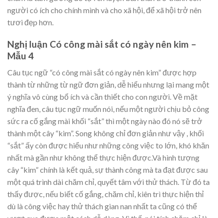
người có ích cho chính mình và cho xã hội, để xã hội trở nên
tươi đẹp hơn.
Nghị luận Có công mài sắt có ngày nên kim –
Mẫu 4
Câu tục ngữ “có công mài sắt có ngày nên kim” được hợp
thành từ những từ ngữ đơn giản, dễ hiểu nhưng lại mang một
ý nghĩa vô cùng bổ ích và cần thiết cho con người. Về mặt
nghĩa đen, câu tục ngữ muốn nói, nếu một người chịu bỏ công
sức ra cố gắng mài khối “sắt” thì một ngày nào đó nó sẽ trở
thành một cây “kim”. Song không chỉ đơn giản như vậy , khối
“sắt” ấy còn được hiểu như những công việc to lớn, khó khăn
nhất mà gần như không thể thực hiện được.Và hình tượng
cây “kim” chính là kết quả, sự thành công mà ta đạt được sau
một quá trình dài chăm chỉ, quyết tâm với thử thách. Từ đó ta
thấy được, nếu biết cố gắng, chăm chỉ, kiên trì thực hiện thỉ
dù là công việc hay thử thách gian nan nhất ta cũng có thể