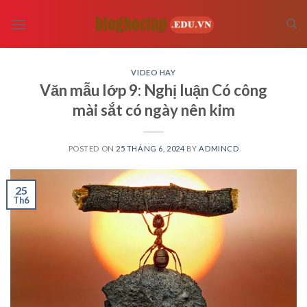
Skip
to
content
VIDEO HAY
Văn mẫu lớp 9: Nghị luận Có công
mài sắt có ngày nên kim
POSTED ON
25 THÁNG 6, 2024
BY
ADMINCD
25
Th6