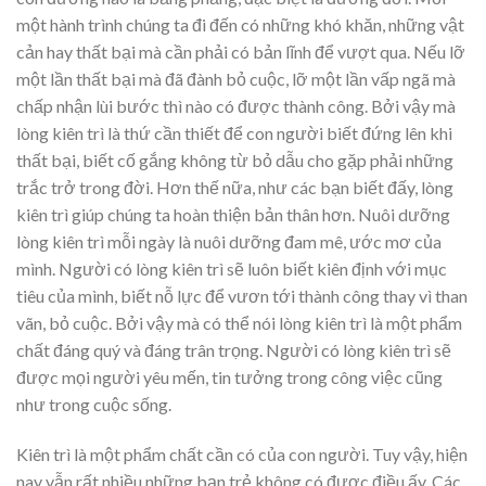
một hành trình chúng ta đi đến có những khó khăn, những vật
cản hay thất bại mà cần phải có bản lĩnh để vượt qua. Nếu lỡ
một lần thất bại mà đã đành bỏ cuộc, lỡ một lần vấp ngã mà
chấp nhận lùi bước thì nào có được thành công. Bởi vậy mà
lòng kiên trì là thứ cần thiết để con người biết đứng lên khi
thất bại, biết cố gắng không từ bỏ dẫu cho gặp phải những
trắc trở trong đời. Hơn thế nữa, như các bạn biết đấy, lòng
kiên trì giúp chúng ta hoàn thiện bản thân hơn. Nuôi dưỡng
lòng kiên trì mỗi ngày là nuôi dưỡng đam mê, ước mơ của
mình. Người có lòng kiên trì sẽ luôn biết kiên định với mục
tiêu của mình, biết nỗ lực để vươn tới thành công thay vì than
vãn, bỏ cuộc. Bởi vậy mà có thể nói lòng kiên trì là một phẩm
chất đáng quý và đáng trân trọng. Người có lòng kiên trì sẽ
được mọi người yêu mến, tin tưởng trong công việc cũng
như trong cuộc sống.
Kiên trì là một phẩm chất cần có của con người. Tuy vậy, hiện
nay vẫn rất nhiều những bạn trẻ không có được điều ấy. Các