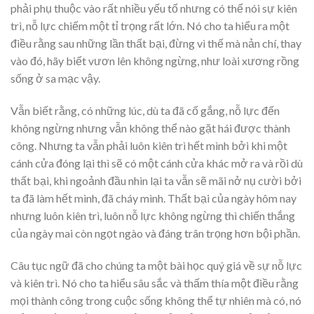
phải phụ thuộc vào rất nhiều yếu tố nhưng có thể nói sự kiên
trì, nỗ lực chiếm một tỉ trọng rất lớn. Nó cho ta hiểu ra một
điều rằng sau những lần thất bại, đừng vì thế mà nản chí, thay
vào đó, hãy biết vươn lên không ngừng, như loài xương rồng
sống ở sa mạc vậy.
Vẫn biết rằng, có những lúc, dù ta đã cố gắng, nỗ lực đến
không ngừng nhưng vẫn không thể nào gặt hái được thành
công. Nhưng ta vẫn phải luôn kiên trì hết mình bởi khi một
cánh cửa đóng lại thì sẽ có một cánh cửa khác mở ra và rồi dù
thất bại, khi ngoảnh đầu nhìn lại ta vẫn sẽ mãi nở nụ cười bởi
ta đã làm hết mình, đã cháy mình. Thất bại của ngày hôm nay
nhưng luôn kiên trì, luôn nỗ lực không ngừng thì chiến thắng
của ngày mai còn ngọt ngào và đáng trân trọng hơn bội phần.
Câu tục ngữ đã cho chúng ta một bài học quý giá về sự nỗ lực
và kiên trì. Nó cho ta hiểu sâu sắc và thấm thía một điều rằng
mọi thành công trong cuộc sống không thể tự nhiên mà có, nó