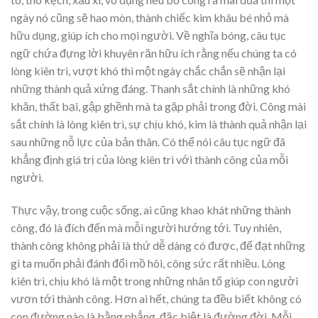
ngày nó cũng sẽ hao mòn, thành chiếc kim khâu bé nhỏ mà
hữu dụng, giúp ích cho mọi người. Về nghĩa bóng, câu tục
ngữ chứa đựng lời khuyên răn hữu ích rằng nếu chúng ta có
lòng kiên trì, vượt khó thì một ngày chắc chắn sẽ nhận lại
những thành quả xứng đáng. Thanh sắt chính là những khó
khăn, thất bại, gập ghềnh mà ta gặp phải trong đời. Công mài
sắt chính là lòng kiên trì, sự chịu khó, kim là thành quả nhận lại
sau những nỗ lực của bản thân. Có thể nói câu tục ngữ đã
khẳng định giá trị của lòng kiên trì với thành công của mỗi
người.
Thực vậy, trong cuộc sống, ai cũng khao khát những thành
công, đó là đích đến mà mỗi người hướng tới. Tuy nhiên,
thành công không phải là thứ dễ dàng có được, để đạt những
gì ta muốn phải đánh đổi mồ hôi, công sức rất nhiều. Lòng
kiên trì, chịu khó là một trong những nhân tố giúp con người
vươn tới thành công. Hơn ai hết, chúng ta đều biết không có
con đường nào là bằng phẳng, đặc biệt là đường đời. Mỗi