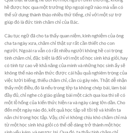
hề được học qua một trường lớp ngoại ngữ nào mà vẫn có
thể sử dụng thành thạo nhiều thứ tiếng, chỉ với một sự trợ
giúp đó là đức tính chăm chỉ của Bác.
Câu tục ngữ đã cho ta thấy quan niệm, kinh nghiệm của ông
cha ta ngày xưa, chăm chỉ thật sự rất cần thiết cho con
người. Ngoài ra vẫn có rất nhiều người không hề coi trọng
tính chăm chỉ, đặc biệt là đối với một số học sinh khá giỏi, hay
có tính tự cao về khả năng của mình và những học sinh ấy sẽ
không thể nào nhận thức được cái hậu quả nghiêm trọng của
việc lười biếng, thiếu chăm chỉ, cần cù gây nên. Thật dễ nhận
thấy một điều, đó là nếu trong lớp ta không chép bài, làm bài
đầy đủ, chỉ nghe cô giáo giảng bài một cách qua loa thì sẽ có
một lỗ hổng của kiến thức hiện ra và ngày càng lớn dần. Cho
đến một ngày nào đó, kết quả học tập sẽ tồi tệ và khiến ta
nản chí trong học tập. Vậy, chỉ vì không chịu khó chăm chỉ mà
từ một học sinh khá giỏi có thể dễ dàng trở thành một học
sinh yếu kém, và ngược lại. Qua đó, ta thấy tính chăm chỉ