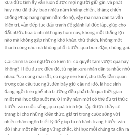
xưa đức tính ấy vẫn luôn được mọi người giữ gìn, và phát
huy, như đã thấy, bao nhiêu năm kháng chiến, kháng chiến
chống Pháp hàng nghìn năm đô hộ, vậy mà nhân dân ta vẫn
kiên trì, vẫn tiếp tục đấu tranh để giành lại độc lập, giúp cho
đất nước hòa bình như ngày hôm nay, không một thắng lợi
nào mà không gặp những khó khăn, thử thách, không một
thành công nào mà không phải bước qua bom đạn, chông gai.
Cái chính là con người có kiên trì, có quyết tâm vượt qua hay
không? Hiểu được điều đó, từ ngàn xưa nhân dân ta nhắc nhở
nhau: “Có công mài sắt, có ngày nên kim”, cho thấy tầm quan
trọng của câu tục ngữ, đến bây giờ câu nói đó, là học sinh
đang ngồi trên ghế nhà trường đều phải trải qua thời gian
miệt mài học tập suốt mười mấy năm mới có thể đủ trí thức
bước vào cuộc sống, qua quá trình học tập được thầy cô
trang bị cho những kiến thức, giá trị trong cuộc sống với
nhiều châm ngôn triết lý để giúp ta có hành trang bước vào
đời như một nền tảng vững chắc, khi học mỗi chúng ta cần ra