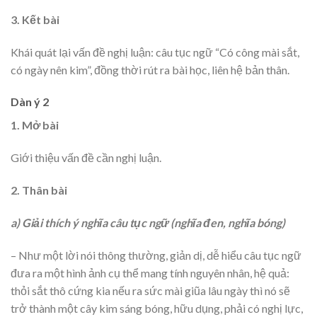
3. Kết bài
Khái quát lại vấn đề nghị luận: câu tục ngữ “Có công mài sắt,
có ngày nên kim”, đồng thời rút ra bài học, liên hệ bản thân.
Dàn ý 2
1. Mở bài
Giới thiệu vấn đề cần nghị luận.
2. Thân bài
a) Giải thích ý nghĩa câu tục ngữ (nghĩa đen, nghĩa bóng)
– Như một lời nói thông thường, giản dị, dễ hiểu câu tục ngữ
đưa ra một hình ảnh cụ thể mang tính nguyên nhân, hệ quả:
thỏi sắt thô cứng kia nếu ra sức mài giũa lâu ngày thì nó sẽ
trở thành một cây kim sáng bóng, hữu dụng, phải có nghị lực,