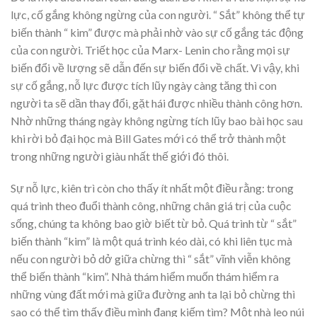
lực, cố gắng không ngừng của con người. “ Sắt” không thể tự
biến thành “ kim” được mà phải nhờ vào sự cố gắng tác động
của con người. Triết học của Marx- Lenin cho rằng mọi sự
biến đổi về lượng sẽ dẫn đến sự biến đổi về chất. Vì vậy, khi
sự cố gắng, nỗ lực được tích lũy ngày càng tăng thì con
người ta sẽ dần thay đổi, gặt hái được nhiều thành công hơn.
Nhờ những tháng ngày không ngừng tích lũy bao bài học sau
khi rời bỏ đại học mà Bill Gates mới có thể trở thành một
trong những người giàu nhất thế giới đó thôi.
Sự nỗ lực, kiên trì còn cho thấy ít nhất một điều rằng: trong
quá trình theo đuổi thành công, những chân giá trị của cuộc
sống, chúng ta không bao giờ biết từ bỏ. Quá trình từ “ sắt”
biến thành “kim” là một quá trình kéo dài, có khi liên tục mà
nếu con người bỏ dở giữa chừng thì “ sắt” vĩnh viễn không
thể biến thành “kim”. Nhà thám hiểm muốn thám hiểm ra
những vùng đất mới mà giữa đường anh ta lại bỏ chừng thì
sao có thể tìm thấy điều mình đang kiếm tìm? Một nhà leo núi