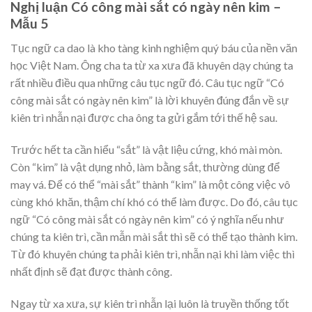
Nghị luận Có công mài sắt có ngày nên kim –
Mẫu 5
Tục ngữ ca dao là kho tàng kinh nghiệm quý báu của nền văn
học Việt Nam. Ông cha ta từ xa xưa đã khuyên dạy chúng ta
rất nhiều điều qua những câu tục ngữ đó. Câu tục ngữ “Có
công mài sắt có ngày nên kim” là lời khuyên đúng đắn về sự
kiên trì nhẫn nại được cha ông ta gửi gắm tới thế hệ sau.
Trước hết ta cần hiểu “sắt” là vật liệu cứng, khó mài mòn.
Còn “kim” là vật dụng nhỏ, làm bằng sắt, thường dùng để
may vá. Để có thể “mài sắt” thành “kim” là một công việc vô
cùng khó khăn, thậm chí khó có thể làm được. Do đó, câu tục
ngữ “Có công mài sắt có ngày nên kim” có ý nghĩa nếu như
chúng ta kiên trì, cần mẫn mài sắt thì sẽ có thể tạo thành kim.
Từ đó khuyên chúng ta phải kiên trì, nhẫn nại khi làm việc thì
nhất định sẽ đạt được thành công.
Ngay từ xa xưa, sự kiên trì nhẫn lại luôn là truyền thống tốt