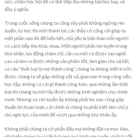
sức, chăm học hỏi để có thể tiếp thu những bài học hay, và
đầy ý nghĩa.
Trong cuộc sống chúng ta cũng vậy phải không ngừng rèn
luyện, tự học thì mới thành tài, các thầy cô cũng chỉ giúp ta
một phần nào đó để hiểu hết, chủ yếu là bản thân mỗi người
có cách tiếp thu khác nhau. Một người phải rèn luyện trong
khó khăn, lao động chăm chỉ, cần cù mới có được tay nghề
cao và làm ra được những sản phẩm tốt, làm giàu cho xã hội,
có câu “thất bại là mẹ thành công”, chúng ta không biết trước
được chúng ta sẽ gặp những vất vả, gian nan trong công việc,
học tập, không có cái gì thành công luôn, qua những lần thất
bại thì chúng ta mới lấy được những kinh nghiệm cho chính
mình. Nhưng sự rèn luyện ấy không phải lúc nào cũng gặp
thuận lợi hoàn toàn, cái chính là chúng ta phải biết làm chủ ý
chí, nghị lực của mình để vượt qua những khó khăn ấy.
Không phải chúng ta cứ phấn đấu mà không đặt ra mục tiêu,
sẽ khiến chúng ta sai lệch trong quá trình rèn luyện, phải tự đề