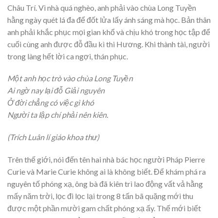
Châu Trí. Vì nhà quá nghèo, anh phải vào chùa Long Tuyền
hằng ngày quét lá đa để đốt lửa lấy ánh sáng mà học. Bản thân
anh phải khắc phục mọi gian khổ và chịu khó trong học tập để
cuối cùng anh được đỗ đầu kì thi Hương. Khi thành tài, người
trong làng hết lời ca ngợi, thán phục.
Một anh học trò vào chùa Long Tuyền
Ai ngờ nay lại đỗ Giải nguyên
Ở đời chẳng có việc gì khó
Người ta lập chí phải nên kiên.
(Trích Luân lí giáo khoa thư)
Trên thế giới, nói đến tên hai nhà bác học người Pháp Pierre
Curie và Marie Curie không ai là không biết. Để khám phá ra
nguyên tố phóng xạ, ông bà đã kiên trì lao động vất vả hằng
mấy năm trời, lọc đi lọc lại trong 8 tấn bã quặng mới thu
được một phần mười gam chất phóng xạ ấy. Thế mới biết