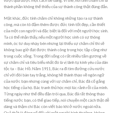
vượt qua được một cách dễ dàng. Vì thế, nói tính chăm chỉ là
thành phần không thể thiếu của sự thành công thật đúng đắn.
Mặt khác, đức tính chăm chỉ không những tạo ra sự thành
công, mà còn tô đậm thêm được đức tính tốt đẹp, cần thiết
của một con người và đặc biệt là đối với một người học sinh.
Ta có thể nhận thấy, nếu một người học sinh có sự thông
minh, óc tư duy nhạy bén nhưng lại thiếu sự chăm chỉ thì sẽ
không bao giờ đạt được thành công trong học tập cũng như
trong cuộc sống. Trong đời sống có rất nhiều tấm gương về
sự chăm chỉ và tiêu biểu nhất đó là vị lãnh tụ kính yêu của dân
tộc ta – Bác Hồ. Năm 1911, Bác ra đi tìm đường cứu nước
chỉ với đôi bàn tay trắng, không hề thành thạo về ngôn ngữ
của nước bạn nhưng cùng với sự chăm chỉ, Bác đã cố gắng
học tiếng của họ. Bác tranh thủ học mọi lúc rảnh rỗi của mình.
Từng ngày như thế đều đặn trôi qua, Bác đã rất thông thạo
tiếng nước bạn, có thể giao tiếp, nói chuyện một cách thật dễ
dàng và thậm chí Bác còn viết báo khi ở nước ngoài nữa.
Quả thật là đáng nể đối với một người bình thường, không