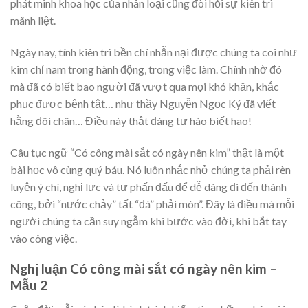
phát minh khoa học của nhân loại cũng đòi hỏi sự kiên trì
mãnh liệt.
Ngày nay, tính kiên trì bền chí nhẫn nại được chúng ta coi như
kim chỉ nam trong hành động, trong việc làm. Chính nhờ đó
mà đã có biết bao người đã vượt qua mọi khó khăn, khắc
phục được bệnh tật… như thầy Nguyễn Ngọc Ký đã viết
hằng đôi chân… Điều này thật đáng tự hào biết hao!
Câu tục ngữ “Có công mài sắt có ngày nên kim” thật là một
bài học vô cùng quý báu. Nó luôn nhắc nhở chúng ta phải rèn
luyện ý chí, nghị lực và tự phấn đấu để dễ dàng đi đến thành
công, bởi “nước chảy” tất “đá” phải mòn”. Đây là điều mà mỗi
người chúng ta cần suy ngẫm khi bước vào đời, khi bắt tay
vào công việc.
Nghị luận Có công mài sắt có ngày nên kim –
Mẫu 2