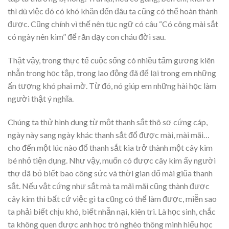
thì dù việc đó có khó khăn đến đâu ta cũng có thể hoàn thành
được. Cũng chính vì thế nên tục ngữ có câu “Có công mài sắt
có ngày nên kim’’ để răn dạy con cháu đời sau.
Thật vậy, trong thực tế cuộc sống có nhiều tấm gương kiên
nhẫn trong học tập, trong lao động đã để lại trong em những
ấn tượng khó phai mờ. Từ đó, nó giúp em những hài học làm
người thật ý nghĩa.
Chúng ta thử hình dung từ một thanh sắt thô sơ cứng cáp,
ngày này sang ngày khác thanh sắt đổ được mài, mài mãi…
cho đến một lúc nào đổ thanh sắt kia trở thành một cây kim
bé nhỏ tiện dụng. Như vậy, muốn có được cây kim ấy người
thợ đã bỏ biết bao công sức và thời gian đổ mài giũa thanh
sắt. Nếu vật cứng như sắt mà ta mãi mãi cũng thành được
cây kim thì bất cứ việc gì ta cũng có thể làm được, miễn sao
ta phải biết chịu khó, biết nhẫn nại, kiên trì. Là học sinh, chắc
ta không quen được anh học trò nghèo thông minh hiếu học