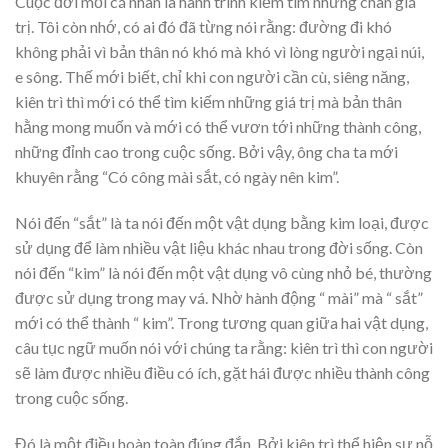
Cuộc đời mỗi cá nhân là hành trình kiếm tìm những chân giá
trị. Tôi còn nhớ, có ai đó đã từng nói rằng: đường đi khó
không phải vì bản thân nó khó mà khó vì lòng người ngại núi,
e sông. Thế mới biết, chỉ khi con người cần cù, siêng năng,
kiên trì thì mới có thể tìm kiếm những giá trị mà bản thân
hằng mong muốn và mới có thể vươn tới những thành công,
những đỉnh cao trong cuộc sống. Bởi vậy, ông cha ta mới
khuyên rằng “Có công mài sắt, có ngày nên kim”.
Nói đến “sắt” là ta nói đến một vật dụng bằng kim loại, được
sử dụng để làm nhiều vật liệu khác nhau trong đời sống. Còn
nói đến “kim” là nói đến một vật dụng vô cùng nhỏ bé, thường
được sử dụng trong may vá. Nhờ hành động “ mài” mà “ sắt”
mới có thể thành “ kim”. Trong tương quan giữa hai vật dụng,
câu tục ngữ muốn nói với chúng ta rằng: kiên trì thì con người
sẽ làm được nhiều điều có ích, gặt hái được nhiều thành công
trong cuộc sống.
Đó là một điều hoàn toàn đúng đắn. Bởi kiên trì thể hiện sự nỗ