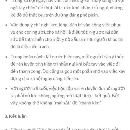
Trong xã hội ngày nay vẫn còn những kẻ “thấy sóng cả vội
ngã tay chèo”, để thụt lùi trước khó khăn, trở ngại, những
kẻ đó dễ thất bại trên đường đáng phê phán.
Vận dụng ý chí, nghị lực, lòng kiên trì vào công việc phục
vụ cho con người, cho xã hội là điều tốt. Ngược lại dồn
sức để thực hiện cho một ý đồ xấu làm hại người khác thì
đó là điều nên tránh.
Trong hoàn cảnh đất nước hiện nay, mỗi người cần ý thức
để rèn luyện tính kiên trì nhẫn nại khi bắt tay vào việc đi
đến thành công. Đó cũng là góp một phần nhỏ vào việc xây
dựng cho xã hội ngày càng tiến lên.
Với người trẻ tuổi, việc học tập và rèn luyện đòi hỏi người
ta phải nỗ lực không ngừng mới đạt được kết quả. Bởi
vậy, không thể không “mài sắt” để “thành kim”.
3. Kết luận
Câu tục ngữ: “Có công mài sắt, có ngày nên kim” là một