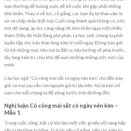
bạn thường dễ buông xuôi, dễ bỏ cuộc khi gặp phải những
khó khăn. Thay vì nỗ lực, cố gắng, các bạn ấy lại than vãn, lo
sợ và chấp nhận thất bại. Cuối cùng thành quả không có, ước
mơ dở dang, áp lực càng nặng nề, khó khăn ngày một nhiều
thêm. Điều đó thật đáng phê phán. Là học sinh, chúng ta phải
luyện tập cho bản thân lòng kiên trì mỗi ngày. Đừng bao giờ
từ bỏ những mục tiêu mà ta đặt ra, hãy hướng về phía trước,
lấy lòng kiên trì, chịu khó để nuôi dưỡng những ước mơ của
mình.
Câu tục ngữ “Có công mài sắt có ngày nên kim” cho đến bây
giờ và mai sau vẫn còn nguyên giá trị lâu bền. Nó là kim chỉ
nam cho mỗi chúng ta để vững bước trên đường đời.
Nghị luận Có công mài sắt có ngày nên kim –
Mẫu 1
Trong cuộc sống, bất cứ khi làm một việc gì nếu vội vàng hấp
tấp ta thường bị hỏng. Trái lại, nếu cố gắng, bền chí, kiên trì