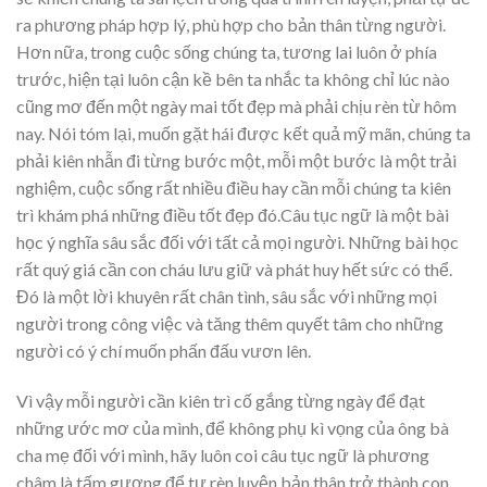
ra phương pháp hợp lý, phù hợp cho bản thân từng người.
Hơn nữa, trong cuộc sống chúng ta, tương lai luôn ở phía
trước, hiện tại luôn cận kề bên ta nhắc ta không chỉ lúc nào
cũng mơ đến một ngày mai tốt đẹp mà phải chịu rèn từ hôm
nay. Nói tóm lại, muốn gặt hái được kết quả mỹ mãn, chúng ta
phải kiên nhẫn đi từng bước một, mỗi một bước là một trải
nghiệm, cuộc sống rất nhiều điều hay cần mỗi chúng ta kiên
trì khám phá những điều tốt đẹp đó.Câu tục ngữ là một bài
học ý nghĩa sâu sắc đối với tất cả mọi người. Những bài học
rất quý giá cần con cháu lưu giữ và phát huy hết sức có thể.
Đó là một lời khuyên rất chân tình, sâu sắc với những mọi
người trong công việc và tăng thêm quyết tâm cho những
người có ý chí muốn phấn đấu vươn lên.
Vì vậy mỗi người cần kiên trì cố gắng từng ngày để đạt
những ước mơ của mình, để không phụ kì vọng của ông bà
cha mẹ đối với mình, hãy luôn coi câu tục ngữ là phương
châm là tấm gương để tự rèn luyện bản thân trở thành con