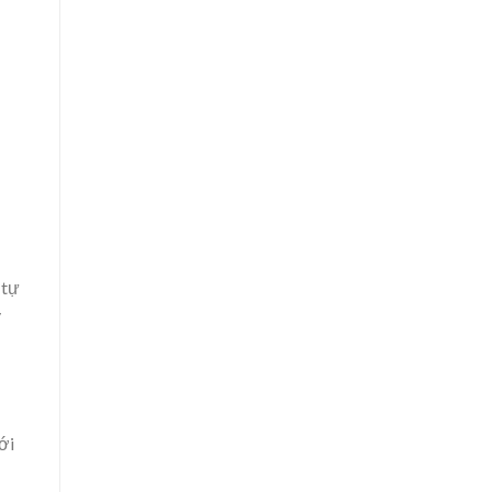
 tự
y
ới