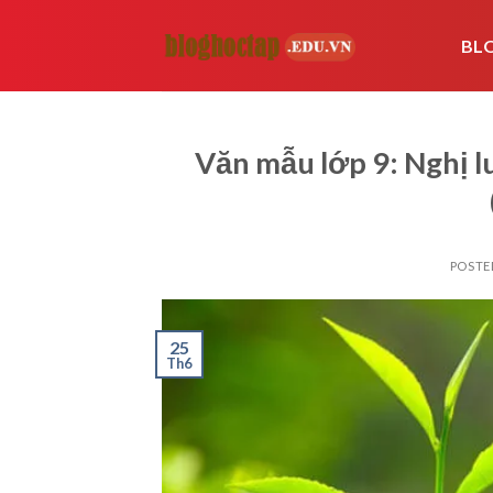
Skip
to
BL
content
Văn mẫu lớp 9: Nghị lu
POSTE
25
Th6