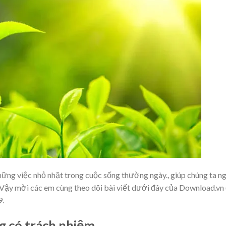
hững việc nhỏ nhặt trong cuộc sống thường ngày., giúp chúng ta n
. Vậy mời các em cùng theo dõi bài viết dưới đây của Download.vn
9.
ng có trách nhiệm