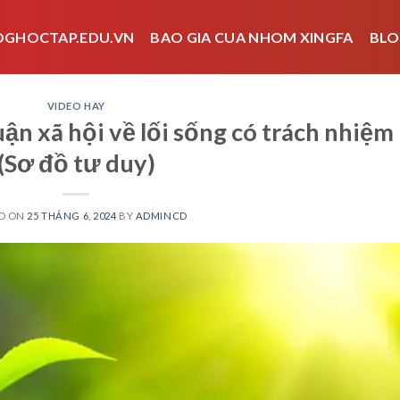
OGHOCTAP.EDU.VN
BAO GIA CUA NHOM XINGFA
BLO
VIDEO HAY
ận xã hội về lối sống có trách nhiệm
(Sơ đồ tư duy)
D ON
25 THÁNG 6, 2024
BY
ADMINCD