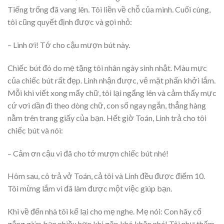
Tiếng trống đã vang lên. Tôi liền về chỗ của mình. Cuối cùng,
tôi cũng quyết định được và gọi nhỏ:
– Linh ơi! Tớ cho cậu mượn bút này.
Chiếc bút đó do mẹ tặng tôi nhân ngày sinh nhật. Màu mực
của chiếc bút rất đẹp. Linh nhận được, vẻ mặt phấn khởi lắm.
Mỗi khi viết xong mấy chữ, tôi lại ngẩng lên và cảm thấy mực
cứ vơi dần đi theo dòng chữ, con số ngay ngắn, thẳng hàng
nằm trên trang giấy của bạn. Hết giờ Toán, Linh trả cho tôi
chiếc bút và nói:
– Cảm ơn cậu vì đã cho tớ mượn chiếc bút nhé!
Hôm sau, cô trả vở Toán, cả tôi và Linh đều được điểm 10.
Tôi mừng lắm vì đã làm được một việc giúp bạn.
Khi về đến nhà tôi kể lại cho mẹ nghe. Mẹ nói: Con hãy cố
gắng giúp bạn nhiều hơn khi gặp khó khăn nhé! Tôi như thấm