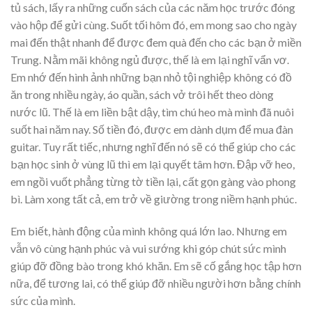
tủ sách, lấy ra những cuốn sách của các năm học trước đóng
vào hộp để gửi cùng. Suốt tối hôm đó, em mong sao cho ngày
mai đến thật nhanh để được đem quà đến cho các bạn ở miền
Trung. Nằm mãi không ngủ được, thế là em lại nghĩ vẩn vơ.
Em nhớ đến hình ảnh những bạn nhỏ tội nghiệp không có đồ
ăn trong nhiều ngày, áo quần, sách vở trôi hết theo dòng
nước lũ. Thế là em liền bật dậy, tìm chú heo mà mình đã nuôi
suốt hai năm nay. Số tiền đó, được em dành dụm để mua đàn
guitar. Tuy rất tiếc, nhưng nghĩ đến nó sẽ có thể giúp cho các
bạn học sinh ở vùng lũ thì em lại quyết tâm hơn. Đập vỡ heo,
em ngồi vuốt phẳng từng tờ tiền lại, cất gọn gàng vào phong
bì. Làm xong tất cả, em trở về giường trong niềm hạnh phúc.
Em biết, hành động của mình không quá lớn lao. Nhưng em
vẫn vô cùng hạnh phúc và vui sướng khi góp chút sức mình
giúp đỡ đồng bào trong khó khăn. Em sẽ cố gắng học tập hơn
nữa, để tương lai, có thể giúp đỡ nhiều người hơn bằng chính
sức của mình.