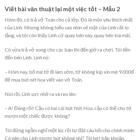
Viết bài văn thuật lại một việc tốt – Mẫu 2
Hôm đó, cô trả vở Toán cho cả lớp. Đó là môn yêu thích nhất
của Linh. Nhưng không hiểu sao nhìn vẻ mặt của Linh rất lo
lắng, và tôi còn thấy Linh cứ quay bên này, quay bên kia mãi.
Cô vừa trả vở xong cho các bạn thì đến giờ ra chơi. Tôi liền
đến bên Linh. Linh nó:
– Hôm nay, bố mẹ tớ đi làm sớm, tớ không kịp xin mẹ 9.000đ
để mua bút nét hoa viết vào vở Toán.
Nói rồi, Linh sực nhớ ra và reo lên:
– A! Đúng rồi! Cậu có hai cái bút Nét Hoa, cậu có thể cho tớ
mượn một chiếc được không?
Tôi đứng ngẫm nghĩ một lúc rồi tự đặt câu hỏi cho chính mình:
Có nên cho Linh mượn bút không nhỉ? Tôi hơi băn khoăn.