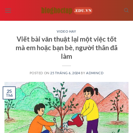
Skip
to
content
VIDEO HAY
Viết bài văn thuật lại một việc tốt
mà em hoặc bạn bè, người thân đã
làm
POSTED ON
25 THÁNG 6, 2024
BY
ADMINCD
25
Th6