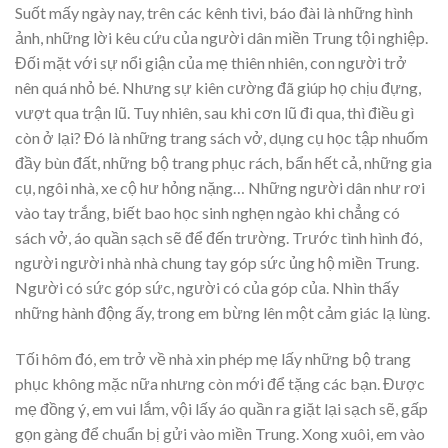
Suốt mấy ngày nay, trên các kênh tivi, báo đài là những hình
ảnh, những lời kêu cứu của người dân miền Trung tội nghiệp.
Đối mặt với sự nổi giận của mẹ thiên nhiên, con người trở
nên quá nhỏ bé. Nhưng sự kiên cường đã giúp họ chịu đựng,
vượt qua trận lũ. Tuy nhiên, sau khi cơn lũ đi qua, thì điều gì
còn ở lại? Đó là những trang sách vở, dụng cụ học tập nhuốm
đầy bùn đất, những bộ trang phục rách, bẩn hết cả, những gia
cụ, ngôi nhà, xe cộ hư hỏng nặng… Những người dân như rơi
vào tay trắng, biết bao học sinh nghẹn ngào khi chẳng có
sách vở, áo quần sạch sẽ để đến trường. Trước tình hình đó,
người người nhà nhà chung tay góp sức ủng hộ miền Trung.
Người có sức góp sức, người có của góp của. Nhìn thấy
những hành động ấy, trong em bừng lên một cảm giác lạ lùng.
Tối hôm đó, em trở về nhà xin phép mẹ lấy những bộ trang
phục không mặc nữa nhưng còn mới để tặng các bạn. Được
mẹ đồng ý, em vui lắm, vội lấy áo quần ra giặt lại sạch sẽ, gấp
gọn gàng để chuẩn bị gửi vào miền Trung. Xong xuôi, em vào