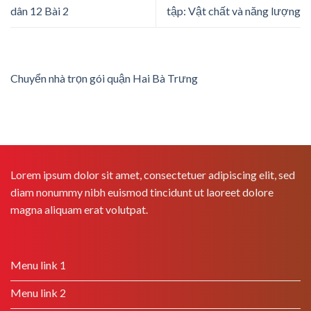
dân 12 Bài 2
tập: Vật chất và năng lượng
Chuyển nhà trọn gói quận Hai Bà Trưng
Lorem ipsum dolor sit amet, consectetuer adipiscing elit, sed
diam nonummy nibh euismod tincidunt ut laoreet dolore
magna aliquam erat volutpat.
Menu link 1
Menu link 2