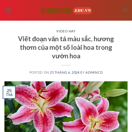
Skip
to
content
VIDEO HAY
Viết đoạn văn tả màu sắc, hương
thơm của một số loài hoa trong
vườn hoa
POSTED ON
25 THÁNG 6, 2024
BY
ADMINCD
25
Th6