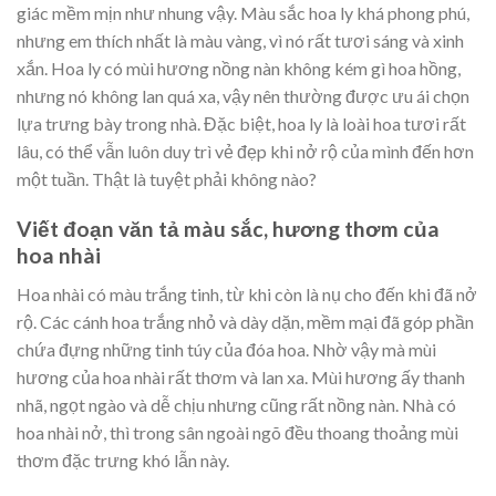
giác mềm mịn như nhung vậy. Màu sắc hoa ly khá phong phú,
nhưng em thích nhất là màu vàng, vì nó rất tươi sáng và xinh
xắn. Hoa ly có mùi hương nồng nàn không kém gì hoa hồng,
nhưng nó không lan quá xa, vậy nên thường được ưu ái chọn
lựa trưng bày trong nhà. Đặc biệt, hoa ly là loài hoa tươi rất
lâu, có thể vẫn luôn duy trì vẻ đẹp khi nở rộ của mình đến hơn
một tuần. Thật là tuyệt phải không nào?
Viết đoạn văn tả màu sắc, hương thơm của
hoa nhài
Hoa nhài có màu trắng tinh, từ khi còn là nụ cho đến khi đã nở
rộ. Các cánh hoa trắng nhỏ và dày dặn, mềm mại đã góp phần
chứa đựng những tinh túy của đóa hoa. Nhờ vậy mà mùi
hương của hoa nhài rất thơm và lan xa. Mùi hương ấy thanh
nhã, ngọt ngào và dễ chịu nhưng cũng rất nồng nàn. Nhà có
hoa nhài nở, thì trong sân ngoài ngõ đều thoang thoảng mùi
thơm đặc trưng khó lẫn này.