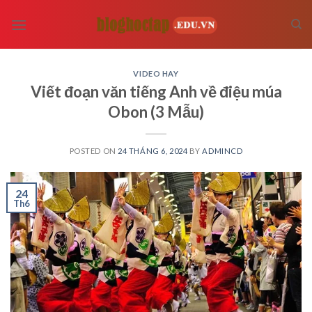
Skip
to
content
VIDEO HAY
Viết đoạn văn tiếng Anh về điệu múa
Obon (3 Mẫu)
POSTED ON
24 THÁNG 6, 2024
BY
ADMINCD
24
Th6