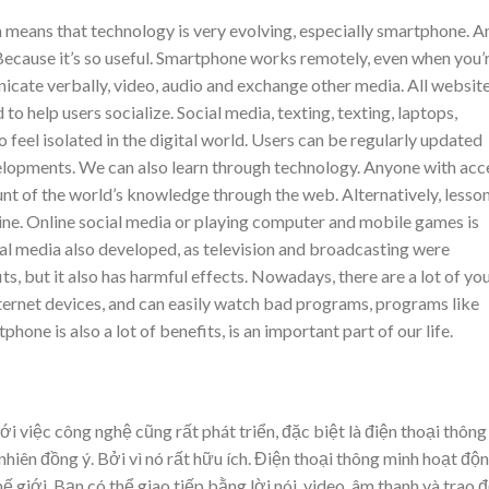
h means that technology is very evolving, especially smartphone. A
e. Because it’s so useful. Smartphone works remotely, even when you’
icate verbally, video, audio and exchange other media. All website
o help users socialize. Social media, texting, texting, laptops,
 feel isolated in the digital world. Users can be regularly updated
elopments. We can also learn through technology. Anyone with acc
nt of the world’s knowledge through the web. Alternatively, lesso
line. Online social media or playing computer and mobile games is
l media also developed, as television and broadcasting were
its, but it also has harmful effects. Nowadays, there are a lot of yo
ternet devices, and can easily watch bad programs, programs like
one is also a lot of benefits, is an important part of our life.
ới việc công nghệ cũng rất phát triển, đặc biệt là điện thoại thông
t nhiên đồng ý. Bởi vì nó rất hữu ích. Điện thoại thông minh hoạt độ
ế giới. Bạn có thể giao tiếp bằng lời nói, video, âm thanh và trao đ