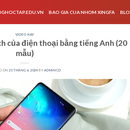
OGHOCTAP.EDU.VN
BAO GIA CUA NHOM XINGFA
BLO
VIDEO HAY
ch của điện thoại bằng tiếng Anh (20
mẫu)
D ON
25 THÁNG 6, 2024
BY
ADMINCD