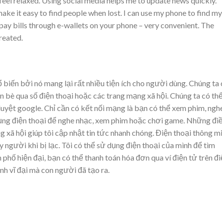
eel relaxed. Using social media helps me to update news quickly.
ke it easy to find people when lost. I can use my phone to find my
 pay bills through e-wallets on your phone – very convenient. The
reated.
 biến bởi nó mang lại rất nhiều tiện ích cho người dùng. Chúng ta
ạn bè qua số điện thoại hoặc các trang mạng xã hội. Chúng ta có th
duyệt google. Chỉ cần có kết nối mạng là bạn có thể xem phim, ngh
 dụng điện thoại để nghe nhạc, xem phim hoặc chơi game. Những đi
 xã hội giúp tôi cập nhật tin tức nhanh chóng. Điện thoại thông m
y người khi bị lạc. Tôi có thể sử dụng điện thoại của mình để tìm
phố hiện đại, bạn có thể thanh toán hóa đơn qua ví điện tử trên đ
inh vĩ đại mà con người đã tạo ra.