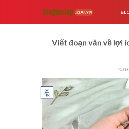
Skip
to
BL
content
Viết đoạn văn về lợi í
POSTE
25
Th6