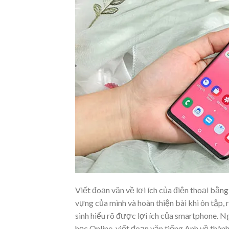
Viết đoạn văn về lợi ích của điện thoại bằng 
vựng của mình và hoàn thiện bài khi ôn tập, 
sinh hiểu rõ được lợi ích của smartphone. Ng
học Online, viết đoạn văn tiếng Anh về thà