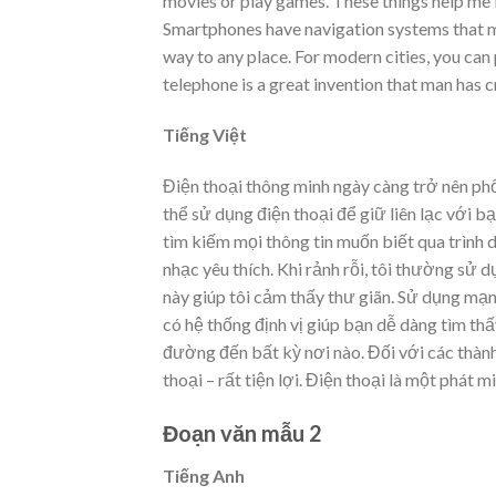
movies or play games. These things help me f
Smartphones have navigation systems that ma
way to any place. For modern cities, you can
telephone is a great invention that man has c
Tiếng Việt
Điện thoại thông minh ngày càng trở nên phổ
thể sử dụng điện thoại để giữ liên lạc với b
tìm kiếm mọi thông tin muốn biết qua trình 
nhạc yêu thích. Khi rảnh rỗi, tôi thường sử
này giúp tôi cảm thấy thư giãn. Sử dụng mạng
có hệ thống định vị giúp bạn dễ dàng tìm thấ
đường đến bất kỳ nơi nào. Đối với các thành 
thoại – rất tiện lợi. Điện thoại là một phát m
Đoạn văn mẫu 2
Tiếng Anh