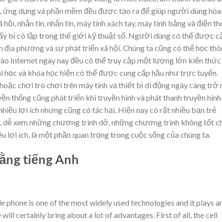
b, ứng dụng và phần mềm đều được tạo ra để giúp người dùng hòa
hội, nhắn tin, nhắn tin, máy tính xách tay, máy tính bảng và điện th
hấy bị cô lập trong thế giới kỹ thuật số. Người dùng có thể được c
n địa phương và sự phát triển xã hội. Chúng ta cũng có thể học th
ào Internet ngày nay đều có thể truy cập một lượng lớn kiến ​​thức
ài học và khóa học hiện có thể được cung cấp hầu như trực tuyến.
oặc chơi trò chơi trên máy tính và thiết bị di động ngày càng trở 
ền thống cũng phát triển khi truyền hình và phát thanh truyền hình
hiều lợi ích nhưng cũng có tác hại. Hiện nay có rất nhiều bạn trẻ
et, dễ xem những chương trình dở, những chương trình không tốt c
u lợi ích, là một phần quan trọng trong cuộc sống của chúng ta.
bằng tiếng Anh
e phone is one of the most widely used technologies and it plays a
ill certainly bring about a lot of advantages. First of all, the cell