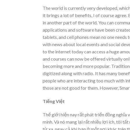
The world is currently very developed, whic
it brings a lot of benefits, I of course agre
in another part of the world. You can commun
applications and software have been created t
tablets, and cell phones mean no one needs to
with news about local events and social dev
to the internet today can access a huge amou
and courses can now be offered virtually on
becoming more and more popular. Traditiona
digitized along with radio. It has many benef
people who are interacting too much with in
those are not good for them. However, Smartph
Tiếng Việt
Thế giới hiện nay rất phát triển đồng nghĩa v
minh. Và nó mang lại rất nhiều lợi ích, tôi tấ
từ xa, ngay cả khi bạn ở một nơi khác trên th