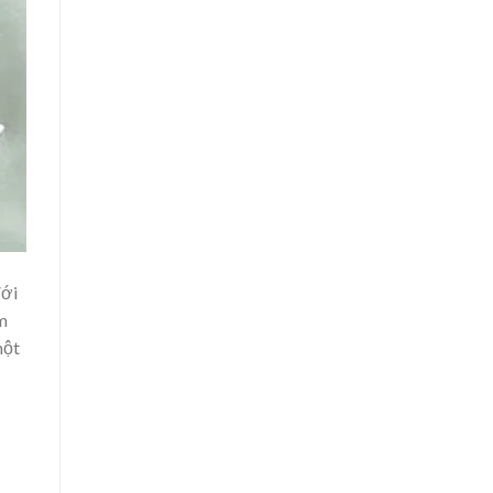
Với
m
một