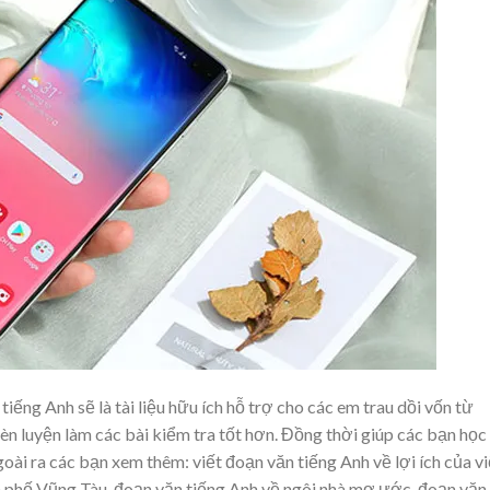
tiếng Anh sẽ là tài liệu hữu ích hỗ trợ cho các em trau dồi vốn từ
rèn luyện làm các bài kiểm tra tốt hơn. Đồng thời giúp các bạn học
oài ra các bạn xem thêm: viết đoạn văn tiếng Anh về lợi ích của v
nh phố Vũng Tàu, đoạn văn tiếng Anh về ngôi nhà mơ ước, đoạn văn