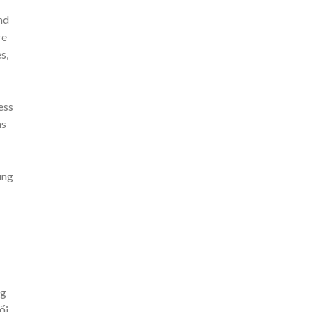
nd
re
s,
ess
ns
ung
ng
ổi