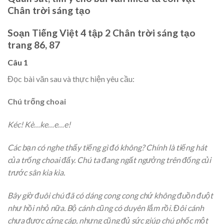
Chân trời sáng tạo
Soạn Tiếng Việt 4 tập 2 Chân trời sáng tạo
trang 86, 87
Câu 1
Đọc bài văn sau và thực hiện yêu cầu:
Chú trống choai
Kéc! Kè…ke…e…e!
Các bạn có nghe thấy tiếng gì đó không? Chính là tiếng hát
của trống choai đấy. Chú ta đang ngất ngưởng trên đống củi
trước sân kia kìa.
Bây giờ đuôi chú đã có dáng cong cong chứ không đuồn đuột
như hồi nhỏ nữa. Bộ cánh cũng có duyên lắm rồi. Đôi cánh
chưa được cứng cáp, nhưng cũng đủ sức giúp chú phốc một