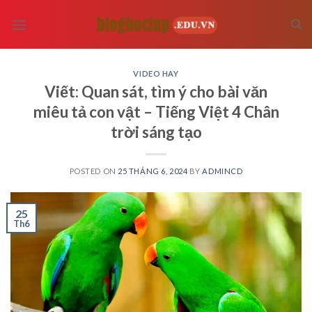
Skip
to
content
VIDEO HAY
Viết: Quan sát, tìm ý cho bài văn
miêu tả con vật – Tiếng Việt 4 Chân
trời sáng tạo
POSTED ON
25 THÁNG 6, 2024
BY
ADMINCD
25
Th6