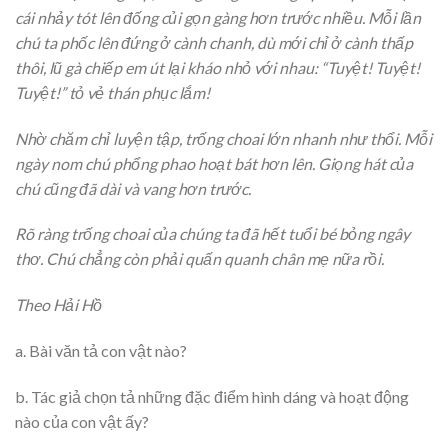
cái nhảy tót lên đống củi gọn gàng hơn trước nhiều. Mỗi lần
chú ta phốc lên đứng ở cành chanh, dù mới chỉ ở cành thấp
thôi, lũ gà chiếp em út lại kháo nhỏ với nhau: “Tuyệt! Tuyệt!
Tuyệt!” tỏ vẻ thán phục lắm!
Nhờ chăm chỉ luyện tập, trống choai lớn nhanh như thổi. Mỗi
ngày nom chú phổng phao hoạt bát hơn lên. Giọng hát của
chú cũng đã dài và vang hơn trước.
Rõ ràng trống choai của chúng ta đã hết tuổi bé bỏng ngây
thơ. Chú chẳng còn phải quấn quanh chân mẹ nữa rồi.
Theo Hải Hồ
a. Bài văn tả con vật nào?
b. Tác giả chọn tả những đặc điểm hình dáng và hoạt động
nào của con vật ấy?