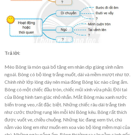
Trả lời:
Mèo Bông là món quà bố tặng em nhân dịp giáng sinh năm
ngoái. Bông có bộ lông trắng muốt, dài và mềm mượt như tơ.
Chính nhờ lớp lông dày nên mùa đông Bông lúc nào cũng ấm.
Bông có một chiếc đầu tròn, chiếc mũi xinh vừa phải. Đôi tai
của Bông hình tam giác nhỏ nhắn. Mắt Bông màu xanh nước
biển trong veo, rất đặc biệt. Những chiếc râu dài trắng tinh
như cước thường rung lên mỗi khi Bông kêu. Bông rất thích
được vuốt ve, chiều chuộng. Những lúc đang xem tivi, chú
nằm vào lòng em như muốn em xoa vào bộ lông mềm mại của
chú. Những ngày nắng ấm, Bông thường ra sân nằm cạnh gốc