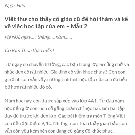
Ngọc Hân
Viết thư cho thầy cô giáo cũ để hỏi thăm và kể
về việc học tập của em – Mẫu 2
Hà Nội, ngày…., tháng…., năm……
Cô Kim Thoa thân mến!
Từ ngày cô chuyển trường, các bạn trong lớp ai cũng nhớ và
nhắc đến cô rất nhiều. Gia đình cô vẫn khỏe chứ ạ? Còn con
gia đình con vẫn vậy, nhưng tình hình học tập của con đã tiến
bộ hơn rất nhiều đó cô.
Năm học này, con được sắp xếp vào lớp 4A1. Từ đầu năm
học đến giờ con luôn cố gắng chăm chỉ học bài, làm bài tập
đầy đủ trước khi đến lớp. Các bài kiểm tra môn Tiếng Việt
con đều đạt điểm 9, 10. Nhưng môn Toán thầy giáo bảo con
vẫn còn yếu kém nên con đang cố gắng để khắc phục.