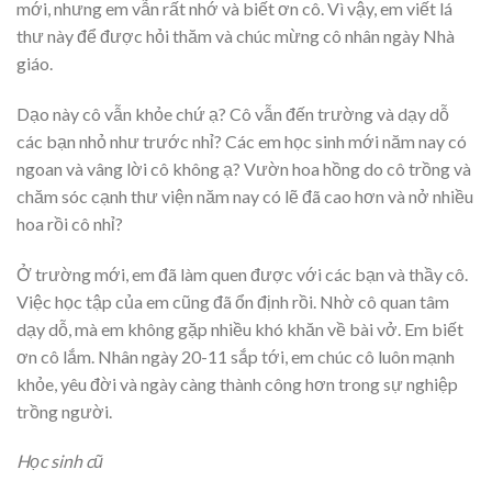
mới, nhưng em vẫn rất nhớ và biết ơn cô. Vì vậy, em viết lá
thư này để được hỏi thăm và chúc mừng cô nhân ngày Nhà
giáo.
Dạo này cô vẫn khỏe chứ ạ? Cô vẫn đến trường và dạy dỗ
các bạn nhỏ như trước nhỉ? Các em học sinh mới năm nay có
ngoan và vâng lời cô không ạ? Vườn hoa hồng do cô trồng và
chăm sóc cạnh thư viện năm nay có lẽ đã cao hơn và nở nhiều
hoa rồi cô nhỉ?
Ở trường mới, em đã làm quen được với các bạn và thầy cô.
Việc học tập của em cũng đã ổn định rồi. Nhờ cô quan tâm
dạy dỗ, mà em không gặp nhiều khó khăn về bài vở. Em biết
ơn cô lắm. Nhân ngày 20-11 sắp tới, em chúc cô luôn mạnh
khỏe, yêu đời và ngày càng thành công hơn trong sự nghiệp
trồng người.
Học sinh cũ