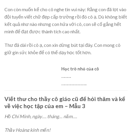
Con còn muốn kể cho cô nghe tin vui này: Rằng con đã lọt vào
đội tuyển viết chữ đẹp cấp trường rồi đó cô ạ. Dù không biết
kết quả như nào nhưng con hứa với cô, con sẽ cố gắng hết
mình để đạt được thành tích cao nhất.
Thư đã dài rồi cô ạ, con xin dừng bút tại đây. Con mong cô
giữ gìn sức khỏe để có thể dạy học tốt hơn.
Học trò nhỏ của cô
……….
……………………..
Viết thư cho thầy cô giáo cũ để hỏi thăm và kể
về việc học tập của em – Mẫu 3
Hồ Chí Minh, ngày…. tháng… năm….
Thầy Hoàng kính mến!