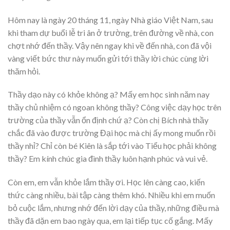
Hôm nay là ngày 20 tháng 11, ngày Nhà giáo Việt Nam, sau
khi tham dự buổi lễ tri ân ở trường, trên đường về nhà, con
chợt nhớ đến thầy. Vậy nên ngay khi về đến nhà, con đã vội
vàng viết bức thư này muốn gửi tới thầy lời chúc cùng lời
thăm hỏi.
Thầy dạo này có khỏe không ạ? Mấy em học sinh năm nay
thầy chủ nhiệm có ngoan không thầy? Công việc dạy học trên
trường của thầy vẫn ổn định chứ ạ? Còn chị Bích nhà thầy
chắc đã vào được trường Đại học mà chị ấy mong muốn rồi
thầy nhỉ? Chỉ còn bé Kiên là sắp tới vào Tiểu học phải không
thầy? Em kính chúc gia đình thầy luôn hạnh phúc và vui vẻ.
Còn em, em vẫn khỏe lắm thầy ơi. Học lên càng cao, kiến
thức càng nhiều, bài tập càng thêm khó. Nhiều khi em muốn
bỏ cuộc lắm, nhưng nhớ đến lời dạy của thầy, những điều mà
thầy đã dặn em bao ngày qua, em lại tiếp tục cố gắng. Mấy