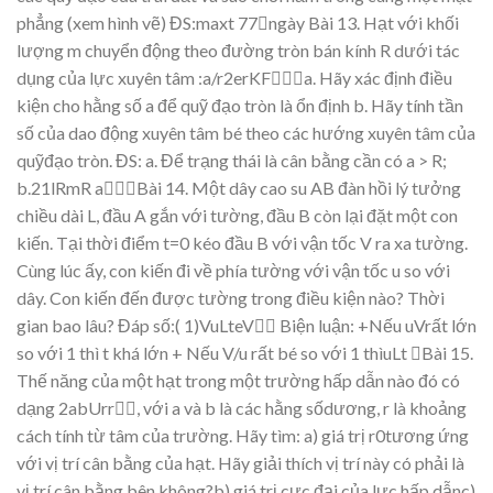
ph
ẳ
ng (xem hình v
ẽ
)
ĐS:m
axt
77

ngày
Bài 13.
H
ạ
t
v
ớ
i
kh
ối
lượ
n
g
m
chuy
ển
động
theo
đường
tròn
bán
kính
R
dướ
i
tác
d
ụ
ng c
ủ
a l
ự
c xuyên tâm :a
/
r2erKF
a. Hãy xác định điề
u
ki
ệ
n cho h
ằ
ng s
ố
a
để
qu
ỹ
đạ
o tròn là
ổn đị
nh
b. Hã
y
tính
t
ầ
n
s
ố
c
ủa dao
động xuyên tâm
bé theo
các hư
ớ
ng xu
yê
n tâm
c
ủ
a
qu
ỹ
đạ
o tròn.
ĐS:
a. Để
tr
ạ
ng thái là cân b
ằ
ng c
ầ
n có
a > R;
b.
21lRmR
aBài 14.
M
ột dây cao su AB đàn hồ
i lý tưở
ng
chi
ều dài L, đầ
u A g
ắ
n v
ới tườ
ng,
đầ
u
B
còn
l
ại
đặ
t
m
ộ
t
c
on
ki
ế
n.
T
ạ
i
th
ời
đ
i
ểm
t=
0
kéo
đ
ầ
u
B
v
ớ
i
v
ậ
n
t
ốc
V
ra
x
a
tườ
ng.
Cùn
g lúc
ấ
y,
con
ki
ế
n
đi về
phía tườ
ng v
ớ
i v
ậ
n t
ố
c u so v
ớ
i
dây. Con ki
ến đến được tường trong điề
u ki
ệ
n nào? Th
ờ
i
gian bao lâu?
Đáp số:(
1
)VuLteV
Bi
ệ
n lu
ậ
n: +N
ế
u
uVr
ấ
t l
ớ
n
so v
ớ
i 1 thì t khá l
ớ
n
+ N
ế
u V/u r
ấ
t bé so v
ớ
i 1 thìuLt

Bài 15.
Th
ế
năng
củ
a
m
ộ
t
h
ạ
t
trong
m
ột
trườ
ng
h
ấ
p
d
ẫn
nào
đó
có
dạ
ng
2abUrr,
v
ớ
i
a
và
b
là
các
h
ằ
ng
s
ố
dương, r là khoả
ng
cách tính t
ừ
tâm c
ủ
a tr
ườ
ng. Hãy tìm:
a) giá tr
ị
r0
tương ứ
ng
v
ớ
i v
ị
trí cân b
ằ
ng c
ủ
a h
ạ
t. Hãy gi
ả
i thích v
ị
trí này có ph
ả
i là
v
ị
trí cân b
ằ
ng bên không?b) giá tr
ị
c
ực đạ
i c
ủ
a l
ự
c h
ấ
p d
ẫ
nc)