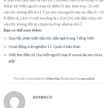
A.Bài 18.
M
ột
ngườ
i ch
ạ
y t
ừ
điể
m
O d
ọ
c theo
tr
ụ
c
Ox v
ớ
i
v
ậ
n t
ốc
không đổ
i
là
v
1. Con
chó c
ủa
người nà
y
lúc
đ
ầ
u
(t
=
0)
ở
điể
m
A,
cách
O
m
ộ
t
kho
ả
ng
là
L
(OA
Ox)
b
ắt
đầ
u
ch
ạ
y
v
ớ
i
v
ậ
n
t
ố
c
không
đổ
i
là
v2
luôn
hướ
ng
v
ề
phía ch
ủ
.
Bạn có thể xem thêm:
Quy tắc phân biệt dấu hỏi, dấu ngã trong Tiếng Việt
Hoạt động trải nghiệm 11: Quản lí bản thân
Viết thư điện tử cho một người bạn ở xa mà lâu em chưa
gặp
This entry was posted in
Video Hay
. Bookmark the
permalink
.
ADMINCD