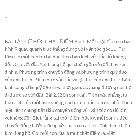
BÀI
TẬP C
Ơ HỌC CHẤT Đ
IỂM
Bài 1.
Một mặt đĩa tròn bán
kính R q
uay quanh trục thẳng đứng với vận tốc
góc

. Từ
tâm đĩa một con bọ b
ò
dọc theo bán kính với tốc độ không
đổi v0
so với đĩa. Xét trong hệ qui chiếu gắn với đất hãy xác
định:
a. Phương trình chuyển động và phương trình quỹ đạo
của
con bọ.
b. Biểu thức vận tốc và gia tốc của con bọ.
c.Bán
kính cong của quỹ đạo theo thời g
ian.
d.Quãng đườ
ng con b
ọ
đi đượ
c so v
ới đấ
t.
Bài 2.
(B
ố
n
con
rùa).
Trên
m
ặ
t
ph
ẳ
ng,
t
ạ
i
b
ốn
đỉ
nh
c
ủ
a
m
ộ
t
hình
vuông
c
ạ
nh
a,
có
b
ố
n
con
rùa
nh
ỏ
.
Theo
hi
ệ
u
l
ệ
nh
chún
g
b
ắt
đ
ầ
u
chuy
ển
độ
ng
v
ớ
i
v
ậ
n
t
ốc
có
độ
l
ớ
n
vo
không
đ
ổ
i.
Bi
ế
t
r
ằ
ng
t
ạ
i
th
ời
điể
m
b
ấ
t
k
ỳ
,
m
ỗ
i
con
ra
đề
u
chu
y
ển
độn
g
hướng
đúng
v
ề
phía
con
ra
bên
c
ạ
nh
theo
chi
ều
kim
đồ
ng
h
ồ
.
C
oi
m
ỗ
i
con
rùa
là
m
ộ
t
ch
ất điể
m.
a. vi
ết