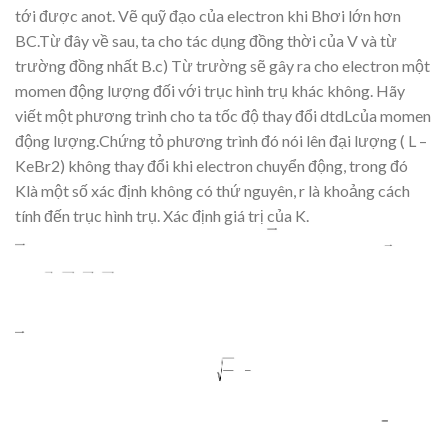
t
ới
đượ
c
anot.
V
ẽ
qu
ỹ
đạ
o
c
ủ
a
electron
khi
Bhơi lớn hơn
BC.T
ừ
đây về
sau, ta cho tác d
ụng đồ
ng th
ờ
i c
ủ
a V và t
ừ
trường đồ
ng nh
ấ
t
B.c)
T
ừ
trườ
ng
s
ẽ
gây
ra
cho
electron
m
ột
mom
en
động
lượng
đố
i
v
ớ
i
tr
ụ
c
hình
tr
ụ
khác
khôn
g.
Hãy
vi
ế
t
m
ộ
t
phương trình cho ta tốc độ
thay đổ
i
dtdLc
ủa momen
động lượ
ng.Ch
ứ
ng t
ỏ
phương
trình
đó
nói
lên
đại
lượ
ng
(
L
–
KeBr
2)
không
tha
y đ
ổ
i
khi
electron
chuy
ển
độn
g,
trong
đó
K
là m
ộ
t s
ố
xác đị
nh không có th
ứ
nguyên, r là kho
ảng cách
tính đế
n tr
ụ
c hình tr
ụ. Xác đị
nh giá tr
ị
c
ủ
a K.