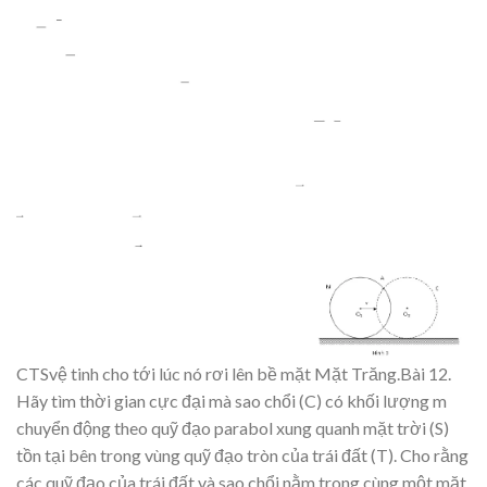
CTSv
ệ
tinh cho t
ới lúc nó rơi lên bề
m
ặ
t M
ặt Trăng.
Bài 12.
Hãy
tìm
th
ờ
i
gian
c
ự
c
đạ
i
mà
sao
ch
ổ
i
(C)
có
kh
ối
lượ
ng
m
chu
y
ển
độ
ng
theo
qu
ỹ
đạ
o
parabol
x
ung
quanh m
ặ
t
tr
ờ
i
(S)
t
ồ
n t
ạ
i bên trong
vùng
qu
ỹ
đạ
o tròn
c
ủa trái
đấ
t
(T). Cho
r
ằ
ng
các
qu
ỹ
đ
ạ
o c
ủa trái đ
ấ
t và sao
ch
ổ
i n
ằ
m trong cùng m
ộ
t m
ặ
t