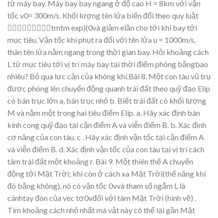
t
ừ
má
y
bay.
Má
y
bay
ba
y
nga
ng
ở
độ
cao
H
=
8km v
ớ
i v
ậ
n
t
ố
c
v0=
300
m/s. Kh
ối
lượ
ng
tên
l
ử
a
bi
ến
đổ
i
theo
quy lu
ậ
t

tm
t
m
e
x
p
)
(
0và gi
ả
m el
ầ
n
cho
t
ớ
i
khi
ba
y
t
ớ
i
m
ụ
c
tiêu.
V
ậ
n
t
ố
c
kh
í
ph
ụt
ra
đố
i
v
ớ
i
tên
l
ử
a
u
=
1000
m/s,
thân
tên
l
ử
a
n
ằ
m
ngang
trong
th
ờ
i
gian
bay.
H
ỏ
i
kho
ả
ng
cách
L
t
ừ
m
ụ
c
tiêu
t
ớ
i
v
ị
trí
máy
ba
y
t
ạ
i
th
ời
điể
m
phóng
b
ằ
ngbao
nhiêu? B
ỏ
qua
l
ự
c c
ả
n c
ủ
a không khí.
Bài 8.
M
ột
con tàu
vũ
trụ
đượ
c
phóng lên
chu
y
ển động
quanh
trái
đấ
t
theo
qu
ỹ
đạ
o
Elíp
có bán
tr
ụ
c
l
ớ
n
a,
bán
tr
ụ
c nh
ỏ
b. Bi
ết trái đấ
t có kh
ối lượ
ng
M và n
ằ
m m
ột trong hai tiêu điể
m Elíp.
a. Hãy xác đị
nh bán
kính cong qu
ỹ
đạ
o t
ạ
i c
ận điể
m A và vi
ễn điể
m B.
b. Xác định
cơ năng củ
a con tàu.
c . Hãy xác đị
nh v
ậ
n t
ố
c t
ạ
i c
ận điể
m A
và vi
ễn điể
m B.
d. Xác đị
nh v
ậ
n t
ố
c c
ủ
a con tàu t
ạ
i v
ị
trí cách
tâm trái đấ
t m
ộ
t kho
ả
ng r.
Bài 9.
M
ộ
t thiên
th
ể
A
chu
y
ển
độ
ng t
ớ
i
M
ặ
t Tr
ờ
i;
khi còn
ở
cách
x
a
M
ặ
t
Tr
ờ
i(th
ế
năng
khi
đó
bằ
ng
không),
nó
có
v
ậ
n
t
ố
c
0vvà
tham
s
ố
ng
ắ
m
L
là
cánhtay đòn của vec tơ0v
đố
i v
ớ
i tâm M
ặ
t Tr
ờ
i (hình v
ẽ
) .
Tìm kho
ả
ng
cách nh
ỏ
nh
ấ
t
mà v
ậ
t này có th
ể
l
ạ
i g
ầ
n M
ặ
t