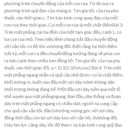
phương trình chuyển độ
ng c
ủ
a m
ỗ
i con rùa. T
ừ
đó suy ra
phương trình quỹ
đạ
o c
ủ
a chúng.b. Tìm gia t
ố
c c
ủ
a rùa ph
ụ
thu
ộ
c vào th
ờ
i gian.c. Tìm bán kính cong quay
đạ
o c
ủ
a m
ỗ
i
con rùa th
eo th
ờ
i gian.
Coi m
ỗ
i con rùa là m
ộ
t ch
ất điể
mBài 3.
Trên
m
ặ
t
ph
ẳ
ng,
t
ại
ba
đỉ
nh
c
ủ
a
m
ột
tam
giác đ
ề
u,
c
ạ
nh
L, có
ba
con
rùa
nh
ỏ
.
Theo
hi
ệ
u
l
ệ
nh
chún
g b
ắ
t
đầ
u
chuy
ển
độ
ng
v
ớ
i
v
ậ
n
t
ốc
có
độ
l
ớ
n
v
o
không
đổ
i.
Bi
ế
t
r
ằ
ng
t
ạ
i
th
ời
điể
m
b
ấ
t
k
ỳ
,
m
ỗi
con
ra
đề
u
chu
y
ể
nđộng hướng đúng về
phía con
ra bên c
ạ
nh theo chi
ều kim đồ
ng h
ồ
. Tìm gia t
ố
c c
ủ
a rùa ph
ụ
thu
ộ
c vào th
ờ
i gian.
ĐS: a
=
)
5
,
1
(
2.
32t
v
LvooBài 4.
Trên m
ộ
t
m
ặ
t
ph
ẳ
ng
ngang
nh
ẵ
n
có qu
ả
c
ầ
u
nh
ỏ
đượ
c coi
là
ch
ất
điể
m,
kh
ối
lượ
ng
m, bu
ột vào
đ
ầ
u
m
ộ
t
s
ợ
i dây mãnh
không dãn
kh
ối
lượng không
đáng kể
.
M
ột đầ
u s
ợ
i dâ
y lu
ồ
n qua
m
ộ
t l
ỗ
nh
ỏ
x
uyên qua m
ặ
t ph
ẳ
n
gngang.
Ba
n
đ
ầ
u,
dây
th
ẳng
và
đoạ
n
dâ
y
trên
m
ặ
t
ph
ẳ
ng
n
gang
có
chi
ề
u
dàil,
ngườ
i
t
a
cun
g
c
ấ
p
cho
qu
ả
c
ầ
u
v
ậ
n t
ốc đầ
u1vhướ
ng vuông góc v
ớ
i s
ợi dây,
đồ
ng th
ời đầ
u còn l
ạ
i s
ợ
i dây kéo v
ớ
i v
ậ
n t
ố
c
0v
không đổ
i.
Hãy tìm l
ực căng dây, tốc độ
theo r và bán kính cong qu
ỹ
đạ
o