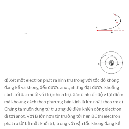
d)
Xét
m
ộ
t
electron
phát
ra
hình
tr
ụ
trong
v
ớ
i
t
ốc
độ
khôn
g
đáng
kể
v
à
không
đến
được
anot,
nhưng
đ
ạt
đượ
c
kho
ả
ng
cách t
ối
đa r
m
đố
i
v
ớ
i tr
ụ
c
hình tr
ụ.
Xác đị
nh
t
ốc độ
v
t
ại điể
m
mà kho
ảng
cách theo phương bán
kính là
l
ớ
n nh
ấ
t theo rm.e)
Chún
g
ta
mu
ố
n
dùng
t
ừ
trường
để
điề
u
khi
ển
d
òng
electron
đi
tớ
i
anot.
V
ớ
i
B
l
ớn
hơn
từ
trườ
ng
t
ớ
i
h
ạ
n
BCthì electron
phát ra t
ừ
b
ề
m
ặ
t kh
ố
i tr
ụ
trong v
ớ
i v
ậ
n t
ốc không đáng kể