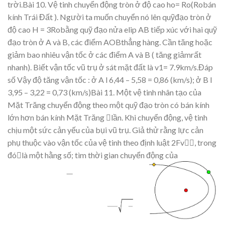
tr
ờ
i.
Bài 10.
V
ệ
ti
nh
chuy
ển
độ
n
g
tròn
ở
độ
cao
h
o
=
Ro
(R
o
bán
kính
Trái
Đất
).
Ngườ
i
ta
mu
ố
n
chuy
ể
n
nó
lên
qu
ỹ
đạ
o
tròn
ở
độ
cao
H
=
3
R
o
b
ằ
ng
qu
ỹ
đ
ạ
o
n
ử
a
elip
AB
ti
ế
p
x
úc
v
ớ
i
hai
qu
ỹ
đạ
o
tròn
ở
A
và
B,
các
đi
ể
m
AOBth
ẳ
ng hàng.
C
ần
tăng ho
ặ
c
gi
ả
m bao
nhiêu v
ậ
n
t
ố
c
ở
các điểm
A
và
B
(
tăng
giả
mr
ấ
t
nhanh). Bi
ế
t v
ậ
n t
ốc vũ trụ
ở
sát m
ặt đấ
t là v1= 7.9km/s.Đáp
số
V
ậy độ
tăng vậ
n t
ố
c :
ở
A l 6,44 – 5,58 = 0,86 (km/s);
ở
B l
3,95
–
3,22 = 0,73 (km/s)Bài 11.
M
ộ
t
v
ệ
tinh
nhân
t
ạ
o
c
ủ
a
M
ặt
Trăng
chu
yể
n
độ
ng
theo
m
ộ
t
qu
ỹ
đ
ạ
o
tròn
có
bán kính
l
ớn hơn bán kính Mặt Trăng
l
ầ
n. Khi chuy
ển độ
ng,
v
ệ
tinh
ch
ị
u m
ộ
t s
ứ
c
c
ả
n
y
ế
u
c
ủ
a
b
ụ
i
vũ
trụ
.
Gi
ả
th
ử
r
ằ
ng
l
ự
c
c
ả
n
ph
ụ
thu
ộ
c
vào
v
ậ
n
t
ố
c
c
ủ
a
v
ệ
tinh
theo
đị
nh
lu
ậ
t
2Fv,
trong
đó
là
m
ộ
t
h
ằ
ng
s
ố
;
tì
m
th
ờ
i
gian chu
y
ển độ
n
g c
ủ
a