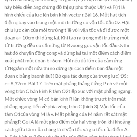
hãy bi
ể
u di
ễ
n áng ch
ừng đồ
th
ị
s
ự
ph
ụ
thu
ộ
c U(r) và F(r) là
hình c
hi
ế
u c
ủ
a l
ự
c lên bán
kính vectơ
r.
Bài 16.
Một hạt tí
ch
điện q bay vào trong một môi
trường có vận tốc đầu
0v. Hạt
chịu
lực cản của môi trường tỉlệ với vận
tốc và
đi được một
đoạn a= 10
cm thì dừng l
ại. Khi tạo
ra trong
môi trường một
từ trường đ
ều có
cảmứn
g
từ
B
vuông
góc
vận
tốc
đầu
0v
thì
hạt
đó
chu
yể
n
động
cong
và
dừng
l
ại
tại
một
điểm
cách
điểm
x
uất
phát một đoạn b=6cm.
Hỏi
nếu
độ
lớn
của
c
ảm
ứng
từBgiảm
một
nửa
thì
nó
dừng
lại
cách
điểm
ban
đầu
một
đọan
c
bằng
baonhiêu?( Bỏ qua tác dụng của trọng lực)
ĐS:
c= 8,32cm.
Bài 17.
Trên
m
ặ
t
ph
ẳ
ng
th
ẳn
g
đứ
ng
P
có
v
ẽ
m
ộ
t
vòng
t
ròn
C
bán
kính
R
tâm O2
ti
ế
p x
úc v
ớ
i m
ặ
t ph
ẳ
ng ngang.
M
ộ
t
chi
ếc vòng M
có bán
kính R
lăn
không
trượ
t
trên
m
ặ
t
ph
ẳ
ng
ngang
ti
ế
n
v
ề
phía
vòng
tròn
C
(hình
3).
V
ậ
n
t
ố
c
c
ủ
a
tâm
O1
c
ủ
a
vòn
g
M
là
v
.
M
ặ
t
ph
ẳ
ng
c
ủ
a
M
n
ằ
m
r
ấ
t
sát
m
ặ
t
ph
ẳ
ngP.
G
ọ
i A
là
m
ột
giao điể
m c
ủ
a
hai
vòng
tròn
khi
kho
ả
ng
cách
gi
ữ
a
tâm
c
ủ
a
chúng là d
V
ậ
n t
ố
c và gia t
ố
c
c
ủa điể
m A.
b.
Bán kính qu
ỹ
đạ
o và v
ậ
n t
ố
c c
ủa điể
m n
ằ
m trên vòng M t
ạ
i