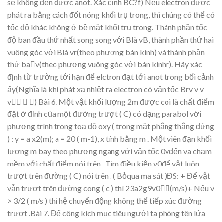
s
ẽ
không đến được anot. Xác đị
nh BC?f) N
ếu electron đượ
c
phát ra b
ằng
cách đố
t nón
g kh
ố
i tr
ụ
trong, thì
chúng có th
ể
có
t
ốc độ
khác không
ở
b
ề
m
ặ
t
kh
ố
i
tr
ụ
trong.
Thành
ph
ầ
n
t
ốc
độ
ban
đ
ầ
u
th
ứ
nh
ấ
t
song
song
v
ớ
i
B
là
vB,
thành
ph
ầ
n
th
ứ
hai
vuôn
g
góc
v
ớ
i
B
là
vr
(theo
phương
bán
kính)
và
thành
ph
ầ
n
th
ứ
bav
(theo
phương
vuôn
g
góc
v
ớ
i
bán
kínhr).
Hãy
xác
đị
nh
t
ừ
trườ
ng
t
ớ
i
h
ạ
n
để
elctron
đạ
t
t
ớ
i
anot
trong
b
ố
i
c
ả
nh
ấ
y(
Nghĩa
là
khi
ph
át
xạ
nhi
ệ
t
ra
electron
có
v
ậ
n t
ố
c
Brv
v
v
v

)
Bài 6.
M
ộ
t v
ậ
t kh
ối lượng 2m
đượ
c
coi là
ch
ất điểm
đặ
t
ở
đỉ
nh
c
ủ
a m
ột
đường trượ
t
( C)
có d
ạ
ng parabol
v
ớ
i
phương trình trong toạ
độ
oxy ( trong m
ặ
t ph
ẳ
ng th
ẳng đứ
ng
) :
y
=
a
x2
(m);
a
=
20
(
m
-1
),
x
tính
b
ằ
ng
m
.
M
ột
viên
đạ
n
kh
ối
lượng
m
bay
theo
phươn
g
n
gang
vớ
i
v
ậ
n
t
ố
c
0v
đế
n va ch
ạ
m
m
ề
m v
ớ
i
ch
ất điểm nói
trên . Tìm điề
u
ki
ệ
n v0
để
v
ật
luôn
trượt trên đườ
ng (
C) nói trên
. ( B
ỏ
qua ma sát )ĐS: + Để
v
ậ
t
v
ẫn trượt trên đườ
ng cong ( c ) thì
23a
2g
9v0
(m/s)+ N
ế
u v
> 3/2 ( m/s ) thì h
ệ
chuy
ển độ
ng không th
ể
ti
ếp xúc đường
trượ
t .Bài 7.
Để
công
kích
m
ục
tiêu
ngư
ờ
i
ta
phóng
tên
l
ử
a