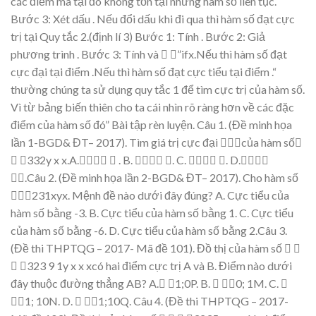
các điể
m mà t
ại đó
không t
ồ
n t
ạ
i
nhưng hàm số
liên t
ụ
c.
Bư
ớ
c 3:
Xét d
ấ
u
. N
ế
u
đổ
i d
ấu khi đi qua
thì hàm s
ố
đạ
t c
ự
c
tr
ị
t
ạ
i
Quy t
ắ
c 2.
(đ
ị
nh
lí 3)
Bư
ớ
c 1:
Tính
.
Bư
ớ
c 2:
Gi
ả
phương trình
.
Bư
ớ
c 3:
Tính
và

”ifx.N
ế
u
thì hàm s
ố
đạ
t
c
ực đạ
i t
ại điể
m
.N
ế
u
thì hàm s
ố
đạ
t c
ự
c ti
ể
u t
ại điể
m
.“
thườ
ng chúng ta s
ử
d
ụ
ng quy t
ắc 1 để
tìm c
ự
c tr
ị
c
ủ
a hàm s
ố
.
Vì t
ừ
b
ả
ng bi
ế
n thiên cho ta cái nhìn rõ
ràng hơn về
các đặc
điể
m c
ủ
a hàm s
ố
đó”
Bài t
ậ
p rèn luy
ệ
n.
Câu 1.
(
Đề
minh h
ọ
a
l
ầ
n 1-
BGD& ĐT
– 2017).
Tìm giá
tr
ị
c
ực đạ
i

c
ủ
a
hàm s
ố


332
y
x
x
.A.



.
B.


.
C.


.
D
.



.
Câu 2.
(
Đề
minh h
ọ
a l
ầ
n 2-
BGD& ĐT
– 2017).
Cho hàm s
ố
231xyx. M
ệnh đề
nào dưới đây đúng?
A.
C
ự
c ti
ể
u c
ủ
a
hàm s
ố
b
ằ
ng -3.
B.
C
ự
c ti
ể
u c
ủ
a hàm s
ố
b
ằ
ng 1.
C.
C
ự
c ti
ể
u
c
ủ
a hàm s
ố
b
ằ
ng -6.
D.
C
ự
c ti
ể
u c
ủ
a hàm s
ố
b
ằ
ng 2.
Câu 3.
(
Đề
thi THPTQG
–
2017-
Mã đề
101).
Đồ
th
ị
c
ủ
a hàm s
ố



323
9
1
y
x
x
x
có hai điể
m c
ự
c tr
ị
A
và B. Điểm nào dưới
đây thuộc đườ
ng th
ẳ
ng AB?
A.
1
;
0
P
.
B.


0
;
1
M
.
C.


1
;
1
0
N
.
D
.


1
;10
Q
.
Câu 4.
(
Đề
thi THPTQG
–
2017-