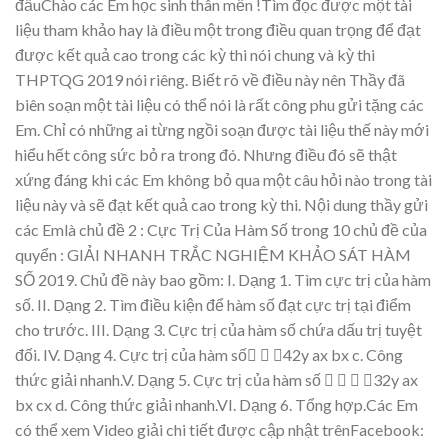
đầ
uChào các Em h
ọ
c sinh thân m
ế
n !Tìm đọ
c
đượ
c m
ộ
t tài
li
ệ
u tham kh
ả
o hay là
điề
u m
ột trong điề
u quan tr
ọ
ng
để
đạt
đượ
c k
ế
t qu
ả
cao
trong các k
ỳ
thi nói chung và k
ỳ
thi
THPTQG 2019 nói riêng.
Bi
ế
t
rõ
v
ề
điề
u nà
y nê
n Th
ầ
y đã
biên
so
ạ
n m
ộ
t tài li
ệ
u có th
ể
nói là r
ấ
t công phu g
ử
i t
ặ
ng các
Em. Ch
ỉ
có nh
ữ
ng ai t
ừ
ng ng
ồ
i so
ạn đượ
c tài
li
ệ
u th
ế
này m
ớ
i
hi
ể
u h
ế
t công
s
ứ
c b
ỏ
ra
trong đó
.
Nhưng đ
i
ều đó sẽ
th
ậ
t
x
ứng đáng khi
các Em không
b
ỏ
qua m
ộ
t câu h
ỏ
i nào trong tài
li
ệ
u này và s
ẽ
đạ
t k
ế
t qu
ả
cao trong k
ỳ
thi. N
ộ
i dung th
ầ
y g
ử
i
các Emlà
ch
ủ
đề
2 :
C
ự
c Tr
ị
C
ủ
a Hàm S
ố
trong 10 ch
ủ
đề
c
ủ
a
quy
ể
n
:
GI
Ả
I NHANH TR
Ắ
C N
GHI
Ệ
M
KH
Ả
O SÁT HÀM
S
Ố
2019.
Ch
ủ
đề
nà
y ba
o g
ồ
m:
I.
D
ạ
ng 1. Tìm c
ự
c tr
ị
c
ủ
a hàm
s
ố
.
II.
D
ạ
ng 2. Tìm
đi
ề
u ki
ện để
hàm s
ố
đạ
t c
ự
c tr
ị
t
ại đi
ểm
c
ho trướ
c.
III.
D
ạ
ng 3. C
ự
c tr
ị
c
ủ
a hàm s
ố
ch
ứ
a d
ấ
u tr
ị
tuy
ệt
đố
i.
IV.
D
ạ
ng 4. C
ự
c tr
ị
c
ủ
a hàm s
ố


42y
a
x
bx
c. Công
th
ứ
c gi
ả
i nhanh.V.
D
ạ
ng 5. C
ự
c tr
ị
c
ủ
a hà
m s
ố



32y
ax
bx
cx
d. Công th
ứ
c gi
ả
i nhanh.VI.
D
ạ
ng 6. T
ổ
ng h
ợ
p.Các Em
có
th
ể
xem Video gi
ả
i chi ti
ết đượ
c c
ậ
p nh
ậ
t trênFacebook: