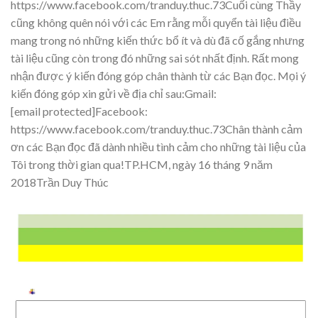
https://www.facebook.com/tranduy.thuc.73
Cu
ố
i cùng Th
ầy
cũng không quên nói
v
ớ
i các Em r
ằ
ng m
ỗ
i quy
ể
n tài li
ệu điề
u
mang trong nó nh
ữ
ng
ki
ế
n th
ứ
c b
ổ
ít và dù đã cố
g
ắng nhưng
tài li
ệu cũng còn trong đó nhữ
ng sai sót nh
ất đị
nh. R
ấ
t mong
nh
ận đượ
c ý ki
ến đóng góp chân thành từ
các B
ạn đọ
c. M
ọ
i ý
ki
ến đóng góp xin gử
i v
ề
đị
a ch
ỉ
sau:Gmail:
[email protected]
Facebook:
https://www.facebook.com/tranduy.thuc.73
Chân thành c
ảm
ơn các Bạn đọ
c
đã dành
nhiề
u tình c
ả
m cho nh
ữ
ng tài li
ệ
u c
ủ
a
Tôi trong th
ờ
i
gian qua!TP.HCM, ngày 16 tháng 9
năm
201
8Tr
ầ
n Duy Thúc