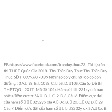
FB:https://www.fa
cebook.co
m/tranduy.thuc.73-
Tài li
ệ
u ôn
thi THP
T Qu
ố
c Gia 201
8- Ths. Tr
ầ
n Duy T
húc.Ths. Tr
ần Duy
Thú
c. SĐT: 0979.6
0.70.89
Nơi nào có ý chí, nơi đó
có con
đườ
ng !
3
A.
9
S
.
B.
103S.
C.

5
S
.
D
.

10
S
.
Câu 5.
(
Đề
thi
THPTQG
–
2017-
Mã đề
104).
Hàm s
ố
231xyx
có bao
nhiêu điể
m c
ự
c tr
ị
?A.
0
.
B.
1
.
C.
2
.
D.
3
.
Câu 6.
Đi
ể
m c
ực đạ
i
c
ủ
a hàm s
ố


3232
y
x
x
là
A.
0
x
.
B.

2
x
.
C.
0
y
.
D
.

2
y
.
Câu 7.
Đi
ể
m c
ực đạ
i c
ủ
a hàm s
ố



3232
y
x
x
là
A.
0
x
.
B.