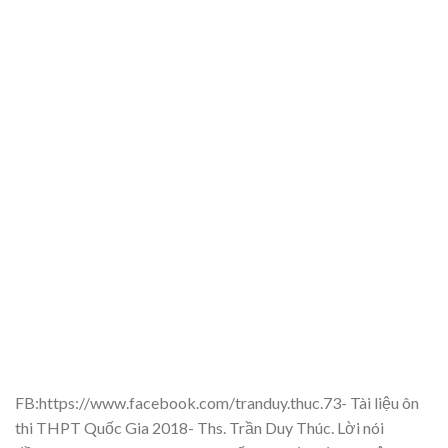
FB:https://www.fa
cebook.co
m/tranduy.thuc.73-
Tài li
ệ
u ôn
thi THP
T Qu
ố
c Gia 201
8- Ths. Tr
ầ
n Duy T
húc.
L
ời nói