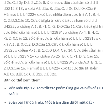

2
x
.
C.
0
y
.
D
.

2
y
.Câu 8.
Đi
ể
m c
ự
c
ti
ể
u c
ủ
a hàm s
ố



3212
3
13y
x
x
x
là
A.
1
x
.
B.

1
x
.
C.

3
x
.
D
.

0
x
.Câu 9.
Hàm s
ố


4222
y
x
x
có bao nhiêu điể
m c
ự
c tr
ị
?
A.
1
.
B.
4
.
C.
2
.
D.
3
.
Câu 10.
C
ực đạ
i(giá tr
ị
c
ực đạ
i) c
ủ
a hàm s
ố



4222
y
x
x
b
ằ
ng
A.
1
.
B.
-1
.
C.
-2
.
D.
0
.
Câu 11.
C
ự
c ti
ể
u ( giá tr
ị
c
ự
c ti
ể
u) c
ủ
a hàm s
ố



421834y
x
xb
ằ
ng
A.
-4
.
B.
4
.
C.
-3
.
D.
0
.
Câu 12.
S
ố
điể
m c
ự
c tr
ị
c
ủ
a hàm s
ố



3231
y
x
x
x
là
A.
1
.
B.
0
.
C.
2
.
D.
3
.
Câu 13.
C
ực đạ
i c
ủ
a hàm s
ố



332
y
x
x
b
ằ
ng
A.
-1
.
B.
1
.
C.
0
.
D.
4
.
Câu 14.
C
ự
c ti
ể
u c
ủ
a hàm
s
ố



323
9
1
y
x
x
x
b
ằ
ng
A.
-25
.
B.
7
.
C.
-1
.
D.
3
.
Câu 15.
S
ố
điể
m c
ự
c tr
ị
c
ủ
a hàm s
ố



421234y
x
x
là
A.
0
.
B.
1
.
C.
2
.
D.
3
.
Câu 16.
Hàm s
ố



422
y
x
x
đạ
t c
ực đạ
i t
ạ
i
điể
m
A.
0
x
.
B.
1
x
.
C.

1
x
.
D
.

2
x
.
Bạn có thể xem thêm:
Văn mẫu lớp 12: Tóm tắt tác phẩm Ông già và biển cả (10
Mẫu)
Soạn bài Tự đánh giá: Một trăm dặm dưới mặt đất –