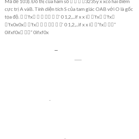
Mã đề
103).
Đồ
th
ị
c
ủ
a hàm s
ố



3235
y
x
x
có hai điể
m
c
ự
c tr
ị
A vàB. Tính di
ệ
n tích
S
c
ủ
a tam giác OAB v
ớ
i O là g
ố
c
t
ọa độ
.

’
fx






‘
0
1
,
2,
..
.
if
x
x
i
’
fx

’
fx

’
fx
0x0x
’
fx






‘
0
1
,
2,
..
.
if
x
x
i
”
fx


”
0
ifxf0x

”
0
ifxf0x