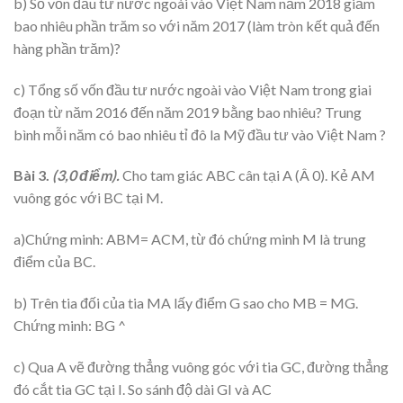
b) Số vốn đầu tư nước ngoài vào Việt Nam năm 2018 giảm
bao nhiêu phần trăm so với năm 2017 (làm tròn kết quả đến
hàng phần trăm)?
c) Tổng số vốn đầu tư nước ngoài vào Việt Nam trong giai
đoạn từ năm 2016 đến năm 2019 bằng bao nhiêu? Trung
bình mỗi năm có bao nhiêu tỉ đô la Mỹ đầu tư vào Việt Nam ?
Bài 3.
(3,0 điểm).
Cho tam giác ABC cân tại A (Â 0). Kẻ AM
vuông góc với BC tại M.
a)Chứng minh: ABM= ACM, từ đó chứng minh M là trung
điểm của BC.
b) Trên tia đối của tia MA lấy điểm G sao cho MB = MG.
Chứng minh: BG ^
c) Qua A vẽ đường thẳng vuông góc với tia GC, đường thẳng
đó cắt tia GC tại I. So sánh độ dài GI và AC