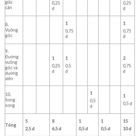
giác
0,25
0,25
cân
đ
đ
1
1
8.
Vuông
0,75
0,75
góc
đ
đ
9.
Đường
1
1
2
vuông
0,25
0,5
0,75
góc và
đ
đ
đ
đường
xiên
1
10.
1
Song
0,5
0,5 đ
song
đ
5
8
1
1
15
Tổng
2,5 đ
6,5 đ
0,5 đ
0,5 đ
10 đ