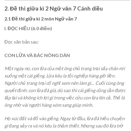
2. Đề thi giữa kì 2 Ngữ văn 7 Cánh diều
2.1 Đề thi giữa kì 2 môn Ngữ văn 7
I. ĐỌC HIỂU (6.0 điểm)
Đọc văn bản sau:
CON LỪA VÀ BÁC NÔNG DÂN
Một ngày nọ, con lừa của một ông chủ trang trại sẩy chân rơi
xuống một cái giếng. Lừa kêu la tội nghiệp hàng giờ liền.
Người chủ trang trại cố nghĩ xem nên làm gì… Cuối cùng ông
quyết định: con lừa đã già, dù sao thì cái giếng cũng cần được
lấp lại và không ích lợi gì trong việc cứu con lừa lên cả. Thế là
ông nhờ vài người hàng xóm sang giúp mình.
Họ xúc đất và đổ vào giếng. Ngay từ đầu, lừa đã hiểu chuyện
gì đang xảy ra và nó kêu la thảm thiết. Nhưng sau đó lừa trở