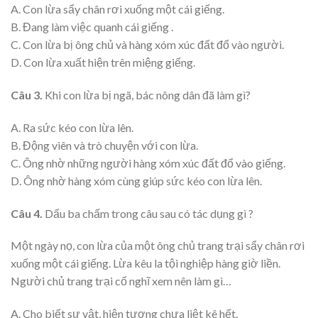
A. Con lừa sẩy chân rơi xuống một cái giếng.
B. Đang làm việc quanh cái giếng .
C. Con lừa bị ông chủ và hàng xóm xúc đất đổ vào người.
D. Con lừa xuất hiện trên miệng giếng.
Câu 3.
Khi con lừa bị ngã, bác nông dân đã làm gì?
A. Ra sức kéo con lừa lên.
B. Động viên và trò chuyện với con lừa.
C. Ông nhờ những người hàng xóm xúc đất đổ vào giếng.
D. Ông nhờ hàng xóm cùng giúp sức kéo con lừa lên.
Câu 4.
Dấu ba chấm trong câu sau có tác dụng gì ?
Một ngày nọ, con lừa của một ông chủ trang trại sẩy chân rơi
xuống một cái giếng. Lừa kêu la tội nghiệp hàng giờ liền.
Người chủ trang trại cố nghĩ xem nên làm gì…
A. Cho biết sự vật, hiện tượng chưa liệt kê hết.