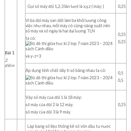
Gọi số máy đội 1,2,3 lần lượt là x,y,z ( máy; )
0,25
Vì ba đội máy san đất làm ba khối lượng công
việc như nhau, mỗi máy có cùng năng suất nên
số máy và số ngày là hai đại lượng TLN
0,25
ta có:
0,25
Bài 1
và y-z=3
2
điểm
Áp dụng tính chất dãy tỉ số bằng nhau ta có:
0,5
0,5
Vậy số máy của đội 1 là 18 máy;
0,25
số máy của đội 2 là 12 máy.
số máy của đội 3 là 9 máy.
Lập bảng số liệu thống kê số vốn đầu tư nước