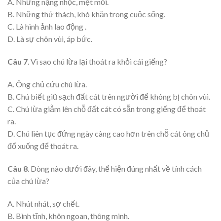
A. Những nặng nhọc, mệt mỏi.
B. Những thử thách, khó khăn trong cuộc sống.
C. Là hình ảnh lao động .
D. Là sự chôn vùi, áp bức.
Câu 7
. Vì sao chú lừa lại thoát ra khỏi cái giếng?
A. Ông chủ cứu chú lừa.
B. Chú biết giũ sạch đất cát trên người để không bị chôn vùi.
C. Chú lừa giẫm lên chỗ đất cát có sẵn trong giếng để thoát
ra.
D. Chú liên tục đứng ngày càng cao hơn trên chỗ cát ông chủ
đổ xuống để thoát ra.
Câu 8
. Dòng nào dưới đây, thể hiện đúng nhất về tính cách
của chú lừa?
A. Nhút nhát, sợ chết.
B. Bình tĩnh, khôn ngoan, thông minh.