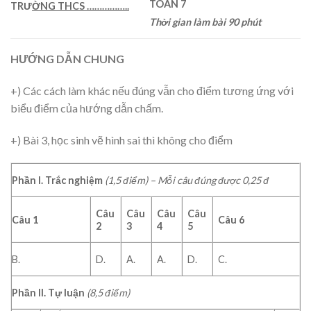
TOÁN 7
TRƯ
ỜNG THCS
……………..
Thời gian làm bài 90 phút
HƯỚNG DẪN CHUNG
+) Các cách làm khác nếu đúng vẫn cho điểm tương ứng với
biểu điểm của hướng dẫn chấm.
+) Bài 3, học sinh vẽ hình sai thì không cho điểm
Phần I. Trắc nghiệm
(1,5 điểm) – Mỗi câu đúng được 0,25 đ
Câu
Câu
Câu
Câu
Câu 1
Câu 6
2
3
4
5
B.
D.
A.
A.
D.
C.
Phần II. Tự luận
(8,5 điểm)