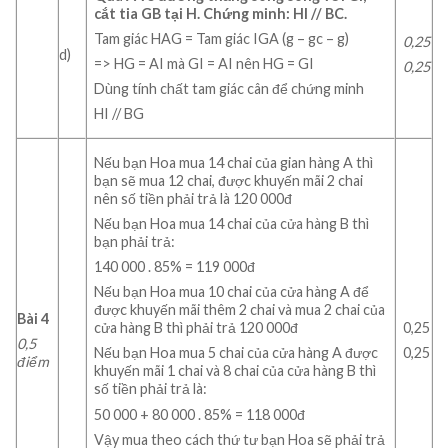
cắt tia GB tại H.
Chứng minh: HI // BC.
Tam giác HAG = Tam giác IGA (g – gc – g)
0,25
d)
=> HG = AI mà GI = AI nên HG = GI
0,25
Dùng tính chất tam giác cân để chứng minh
HI // BG
Nếu bạn Hoa mua 14 chai của gian hàng A thì
bạn sẽ mua 12 chai, được khuyến mãi 2 chai
nên số tiền phải trả là 120 000đ
Nếu bạn Hoa mua 14 chai của cửa hàng B thì
bạn phải trả:
140 000 . 85% = 119 000đ
Nếu bạn Hoa mua 10 chai của cửa hàng A để
được khuyến mãi thêm 2 chai và mua 2 chai của
Bài 4
0,25
cửa hàng B thì phải trả 120 000đ
0,5
0,25
Nếu bạn Hoa mua 5 chai của cửa hàng A được
điểm
khuyến mãi 1 chai và 8 chai của cửa hàng B thì
số tiền phải trả là:
50 000 + 80 000 . 85% = 118 000đ
Vậy mua theo cách thứ tư bạn Hoa sẽ phải trả