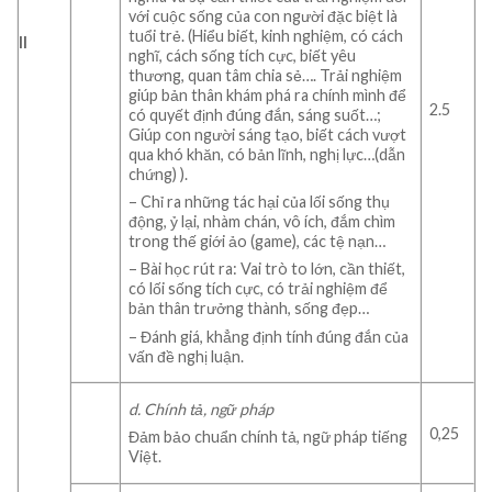
với cuộc sống của con người đặc biệt là
tuổi trẻ. (Hiểu biết, kinh nghiệm, có cách
II
nghĩ, cách sống tích cực, biết yêu
thương, quan tâm chia sẻ…. Trải nghiệm
giúp bản thân khám phá ra chính mình để
2.5
có quyết định đúng đắn, sáng suốt…;
Giúp con người sáng tạo, biết cách vượt
qua khó khăn, có bản lĩnh, nghị lực…(dẫn
chứng) ).
– Chỉ ra những tác hại của lối sống thụ
động, ỷ lại, nhàm chán, vô ích, đắm chìm
trong thế giới ảo (game), các tệ nạn…
– Bài học rút ra: Vai trò to lớn, cần thiết,
có lối sống tích cực, có trải nghiệm để
bản thân trưởng thành, sống đẹp…
– Đánh giá, khẳng định tính đúng đắn của
vấn đề nghị luận.
d. Chính tả, ngữ pháp
0,25
Đảm bảo chuẩn chính tả, ngữ pháp tiếng
Việt.