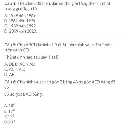
Câu
4
:
Theo biểu đồ trên, dân số thế giới tăng thêm ít nhất
trong giai đoạn từ
A. 1959 đến 1969.
B. 1969 đến 1979.
C. 1989 đến 1999.
D. 2009 đến 2019.
Câu 5:
Cho ABCD là hình chữ nhật (như hình vẽ), điểm E nằm
trên cạnh CD.
Khẳng định nào sau đây là
sai
?
A. DE B. AC > AD;
C. AC > AE;
D. AE
Câu 6:
Cho hình vẽ sau có góc B bằng 48 độ góc AED bằng 65
độ
Số đo góc BAD bằng:
0
A. 18
0
B. 19
0
C.17
0
D.20