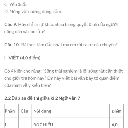
C. Yếu đuối.
D. Nóng vội nhưng dũng cảm.
Câu 9.
Hãy chỉ ra sự khác nhau trong quyết định của người
nông dân và con lừa?
Câu 10
. Bài học tâm đắc nhất mà em rút ra từ câu chuyện?
II. VIẾT (4.0 điểm)
Có ý kiến cho rằng: “Sống trải nghiệm là lối sống rất cần thiết
cho giới trẻ hôm nay”. Em hãy viết bài văn bày tỏ quan điểm
của mình về ý kiến trên?
2.2 Đáp án đề thi giữa kì 2 Ngữ văn 7
Phần
Câu
Nội
dung
Điểm
I
ĐỌC
HIỂU
6
,0