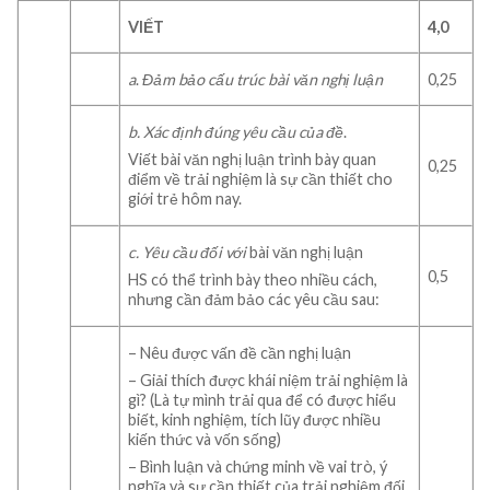
VIẾT
4
,0
a
.
Đảm bảo cấu trúc bài văn nghị luận
0,25
b
. Xác định đúng
yêu cầu của đề
.
Viết bài văn nghị luận trình bày quan
0,25
điểm về trải nghiệm là sự cần thiết cho
giới trẻ hôm nay.
c. Yêu cầu đối với
bài văn nghị luận
0,5
HS có thể trình bày theo nhiều cách,
nhưng cần đảm bảo các yêu cầu sau:
– Nêu được vấn đề cần nghị luận
– Giải thích được khái niệm trải nghiệm là
gì? (Là tự mình trải qua để có được hiểu
biết, kinh nghiệm, tích lũy được nhiều
kiến thức và vốn sống)
– Bình luận và chứng minh về vai trò, ý
nghĩa và sự cần thiết của trải nghiệm đối