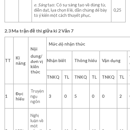
e. Sáng
tạo: Có sự sáng tạo về dùng từ,
diễn đạt, lựa chọn lí lẽ, dẫn chứng để bày
0,25
tỏ ý kiến một cách thuyết phục.
2.3 Ma trận đề thi giữa kì 2 Văn 7
Mức độ nhận thức
Nội
dung/
Kĩ
TT
Nhận biết
Thông hiểu
Vận dụng
đơn vị
năng
kiến
thức
TNKQ
TL
TNKQ
TL
TNKQ
TL
Truyện
Đọc
1
ngụ
3
0
5
0
0
2
hiểu
ngôn
Nghị
luận về
một