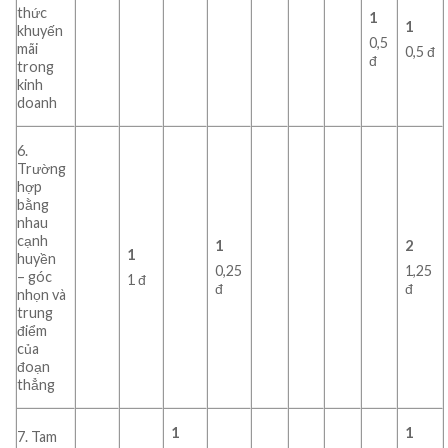
thức
1
1
khuyến
0,5
mãi
0,5 đ
đ
trong
kinh
doanh
6.
Trường
hợp
bằng
nhau
cạnh
1
2
1
huyền
0,25
1,25
– góc
1 đ
đ
đ
nhọn và
trung
điểm
của
đoạn
thẳng
1
1
7. Tam