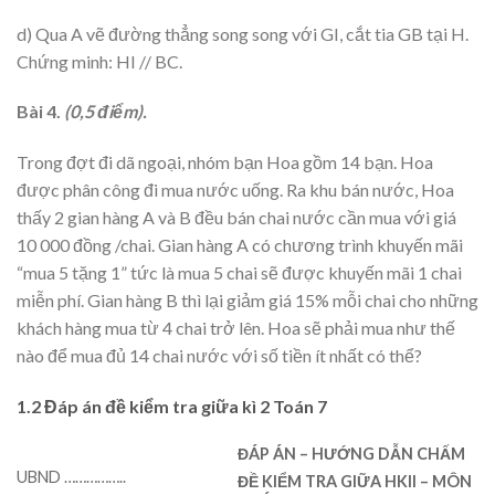
d) Qua A vẽ đường thẳng song song với GI, cắt tia GB tại H.
Chứng minh: HI // BC.
Bài 4.
(0,5 điểm).
Trong đợt đi dã ngoại, nhóm bạn Hoa gồm 14 bạn. Hoa
được phân công đi mua nước uống. Ra khu bán nước, Hoa
thấy 2 gian hàng A và B đều bán chai nước cần mua với giá
10 000 đồng /chai. Gian hàng A có chương trình khuyến mãi
“mua 5 tặng 1” tức là mua 5 chai sẽ được khuyến mãi 1 chai
miễn phí. Gian hàng B thì lại giảm giá 15% mỗi chai cho những
khách hàng mua từ 4 chai trở lên. Hoa sẽ phải mua như thế
nào để mua đủ 14 chai nước với số tiền ít nhất có thể?
1.2 Đáp án đề kiểm tra giữa kì 2 Toán 7
ĐÁP ÁN – HƯỚNG DẪN CHẤM
UBND ……………..
ĐỀ KIỂM TRA GIỮA HKII – MÔN