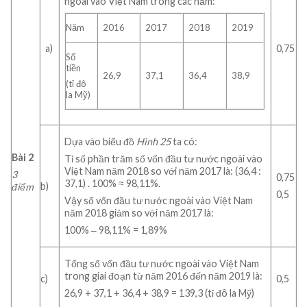
ngoài vào Việt Nam trong các năm:
Năm
2016
2017
2018
2019
a)
0,75
Số
tiền
26,9
37,1
36,4
38,9
(tỉ đô
la Mỹ)
Dựa vào biểu đồ
Hình 25
ta có:
Bài 2
Tỉ số phần trăm số vốn đầu tư nước ngoài vào
Việt Nam năm 2018 so với năm 2017 là: (36,4 :
3
0,75
37,1) . 100% ≈ 98,11%.
b)
điểm
0,5
Vậy số vốn đầu tư nước ngoài vào Việt Nam
năm 2018 giảm so với năm 2017 là:
100% ‒ 98,11% = 1,89%
Tổng số vốn đầu tư nước ngoài vào Việt Nam
trong giai đoạn từ năm 2016 đến năm 2019 là:
c)
0,5
26,9 + 37,1 + 36,4 + 38,9 = 139,3 (tỉ đô la Mỹ)