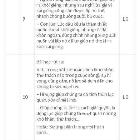
ra khỏi giếng, nhưng sau nghĩ lừa già và
cái giếng cũng cần được lấp. Vì thế,
nhanh chóng buông xuôi, bỏ cuộc.
9
1,0
– Con lừa: Lúc đầu kêu la thảm thiết
muốn thoát khỏi giếng nhưng rồi đã
khôn ngoan, dùng chính những xẻng đất
muốn vùi lấp nó để tự giúp nó thoát ra
khỏi cái giếng.
Bài học rút ra:
VD: Trong bất cứ hoàn cảnh (khó khăn,
thử thách nào trong cuộc sông), sự hi
vọng, dũng cảm, nỗ lực sẽ đem đến cho
chúng ta sức mạnh vì:
– Hi vọng giúp chúng ta có tinh thần lạc
10
1,0
quan, xóa đi mệt mỏi.
– Giúp chúng ta tìm ra cách giải quyết, là
động lực giúp chúng ta vượt quan những
khó khăn, thử thách…
Hoặc: Sự ứng biến trong mọi hoàn
cảnh…