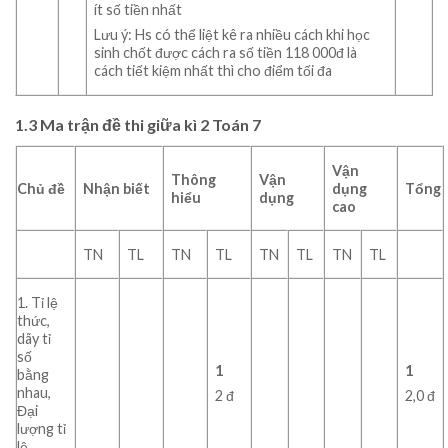
ít số tiền nhất
Lưu ý: Hs có thể liệt kê ra nhiều cách khi học
sinh chốt được cách ra số tiền 118 000đ là
cách tiết kiệm nhất thì cho điểm tối đa
1.3 Ma trận đề thi giữa kì 2 Toán 7
Vận
Thông
Vận
Chủ đề
Nhận biết
dụng
Tổng
hiểu
dụng
cao
TN
TL
TN
TL
TN
TL
TN
TL
1. Tỉ lệ
thức,
dãy tỉ
số
1
1
bằng
nhau,
2 đ
2,0 đ
Đại
lượng tỉ
lệ