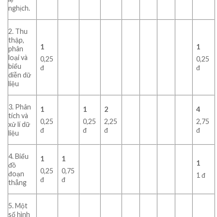
nghịch.
2. Thu
thập,
1
1
phân
loại và
0,25
0,25
biểu
đ
đ
diễn dữ
liệu
3. Phân
1
1
2
4
tích và
0,25
0,25
2,25
2,75
xử lí dữ
đ
đ
đ
đ
liệu
4. Biểu
1
1
1
đồ
0,25
0,75
đoạn
1 đ
đ
đ
thẳng
5. Một
số hình