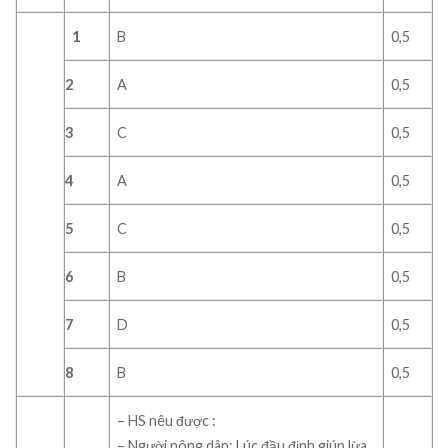
1
B
0,5
2
A
0,5
3
C
0,5
4
A
0,5
5
C
0,5
6
B
0,5
7
D
0,5
8
B
0,5
– HS nêu được :
– Người nông dân: Lúc đầu định giúp lừa