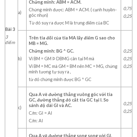
Chứng minh:
AB
M
=
ACM
.
0,75
Chứng minh được: ABM = ACM. ( cạnh huyền-
a)
góc nhọn)
0,25
Từ đó suy ra được M là trung điểm của BC
Bài 3
3
Trên tia đối của tia MA lấy điểm G sao cho
điểm
MB = MG.
0,25
Chứng minh:
BG
^
GC.
b)
0,25
Vì BM = GM Þ DBMG cân tại M mà
0,25
Vì BM = MC mà GM = BM nên MC = MG, chứng
minh tương tự suy ra ,
từ đó chứng minh được BG ^ GC
Qua A vẽ đường thẳng vuông góc với tia
GC, đường thẳng đó cắt tia GC tại I.
So
0,25
sánh độ dài GI và AC.
c)
0,25
C/m: GI = AI
C/m: AI
Qua A vẽ đường thẳng song song với GI,