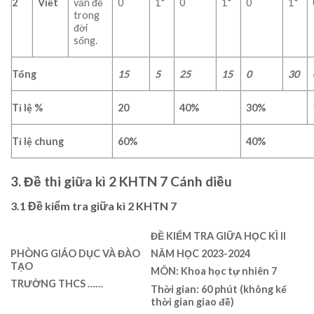
2
Viết
vấn đề
0
1*
0
1*
0
1*
trong
đời
sống.
Tổng
15
5
25
15
0
30
Tỉ lệ %
20
40
%
30
%
Tỉ lệ chung
60%
40
%
3. Đề thi giữa kì 2 KHTN 7 Cánh diều
3.1 Đề kiểm tra giữa kì 2 KHTN 7
ĐỀ KIỂM TRA GIỮA HỌC KÌ II
PHÒNG GIÁO DỤC VÀ ĐÀO
NĂM HỌC 2023-2024
TẠO
MÔN: Khoa học tự nhiên 7
TRƯỜNG THCS ……
Thời gian: 60 phút (không kể
thời gian giao đề)