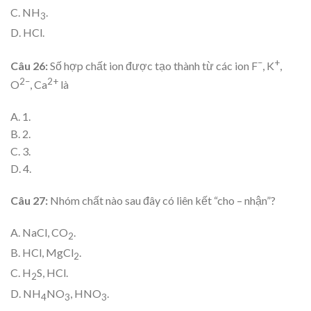
C. NH
.
3
D. HCl.
–
+
Câu 26:
Số hợp chất ion được tạo thành từ các ion F
, K
,
2–
2+
O
, Ca
là
A. 1.
B. 2.
C. 3.
D. 4.
Câu 27:
Nhóm chất nào sau đây có liên kết “cho – nhận”?
A. NaCl, CO
.
2
B. HCl, MgCl
.
2
C. H
S, HCl.
2
D. NH
NO
, HNO
.
4
3
3