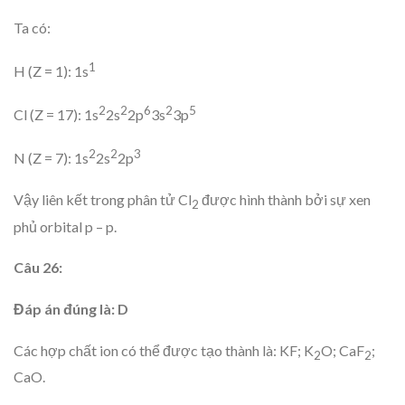
Ta có:
1
H (Z = 1): 1s
2
2
6
2
5
Cl (Z = 17): 1s
2s
2p
3s
3p
2
2
3
N (Z = 7): 1s
2s
2p
Vậy liên kết trong phân tử Cl
được hình thành bởi sự xen
2
phủ orbital p – p.
Câu 26:
Đáp án đúng là: D
Các hợp chất ion có thể được tạo thành là: KF; K
O; CaF
;
2
2
CaO.