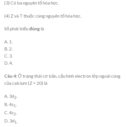
(3) Có ba nguyên tố hóa học.
(4) Z và T thuộc cùng nguyên tố hóa học.
Số phát biểu
đúng
là
A. 1.
B. 2.
C. 3.
D. 4.
Câu 4:
Ở trạng thái cơ bản, cấu hình electron lớp ngoài cùng
của calcium (Z = 20) là
A. 3d
.
2
B. 4s
.
1
C. 4s
.
2
D. 3d
1.