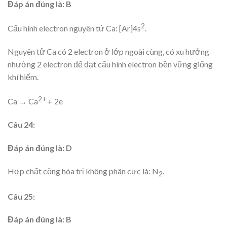
Đáp án đúng là: B
2
Cấu hình electron nguyên tử Ca: [Ar]4s
.
Nguyên tử Ca có 2 electron ở lớp ngoài cùng, có xu hướng
nhường 2 electron để đạt cấu hình electron bền vững giống
khí hiếm.
2+
Ca → Ca
+ 2e
Câu 24:
Đáp án đúng là: D
Hợp chất cộng hóa trị không phân cực là: N
.
2
Câu 25:
Đáp án đúng là: B