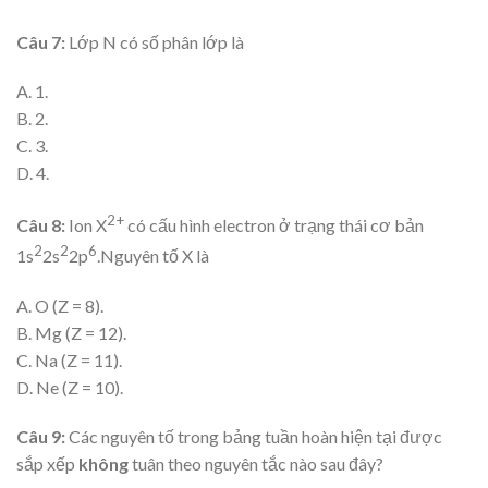
Câu 7:
Lớp N có số phân lớp là
A. 1.
B. 2.
C. 3.
D. 4.
2+
Câu 8:
Ion X
có cấu hình electron ở trạng thái cơ bản
2
2
6
1s
2s
2p
.Nguyên tố X là
A. O (Z = 8).
B. Mg (Z = 12).
C. Na (Z = 11).
D. Ne (Z = 10).
Câu 9:
Các nguyên tố trong bảng tuần hoàn hiện tại được
sắp xếp
không
tuân theo nguyên tắc nào sau đây?