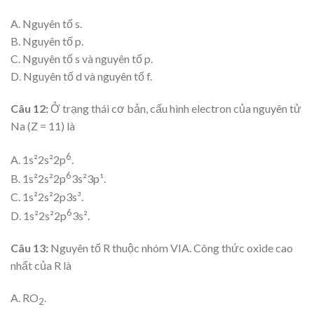
A. Nguyên tố s.
B. Nguyên tố p.
C. Nguyên tố s và nguyên tố p.
D. Nguyên tố d và nguyên tố f.
Câu 12:
Ở trạng thái cơ bản, cấu hình electron của nguyên tử
Na (Z = 11) là
6
A. 1s²2s²2p
.
6
B. 1s²2s²2p
3s²3p¹.
C. 1s²2s²2p3s³.
6
D. 1s²2s²2p
3s².
Câu 13:
Nguyên tố R thuộc nhóm VIA. Công thức oxide cao
nhất của R là
A. RO
.
2