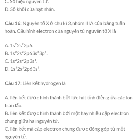
C. Số hiệu nguyên tử.
D. Số khối của hạt nhân.
Câu 16:
Nguyên tố X ở chu kì 3, nhóm IIIA của bảng tuần
hoàn. Cấu hình electron của nguyên tử nguyên tố X là
A. 1s²2s²2p6.
B. 1s²2s²2p63s²3p¹.
C. 1s²2s²2p3s³.
D. 1s²2s²2p63s².
Câu 17:
Liên kết hydrogen là
A. liên kết được hình thành bởi lực hút tĩnh điện giữa các ion
trái dấu.
B. liên kết được hình thành bởi một hay nhiều cặp electron
chung giữa hai nguyên tử.
C. liên kết mà cặp electron chung được đóng góp từ một
nguyên tử.