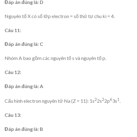
Đáp án đúng là: D
Nguyên tố X có số lớp electron = số thứ tự chu kì = 4.
Câu 11:
Đáp án đúng là: C
Nhóm A bao gồm các nguyên tố s và nguyên tố p.
Câu 12:
Đáp án đúng là: A
2
2
6
1
Cấu hình electron nguyên tử Na (Z = 11): 1s
2s
2p
3s
.
Câu 13:
Đáp án đúng là: B