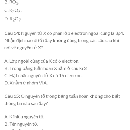
B. RO
.
3
C. R
O
.
2
5
D. R
O
.
2
7
Câu 14:
Nguyên tử X có phân lớp electron ngoài cùng là 3p4.
Nhận định nào dưới đây
không
đúng trong các câu sau khi
nói về nguyên tử X?
A. Lớp ngoài cùng của X có 6 electron.
B. Trong bảng tuần hoàn X nằm ở chu kì 3.
C. Hạt nhân nguyên tử X có 16 electron.
D. X nằm ở nhóm VIA.
Câu 15:
Ô nguyên tố trong bảng tuần hoàn
không
cho biết
thông tin nào sau đây?
A. Kí hiệu nguyên tố.
B. Tên nguyên tố.