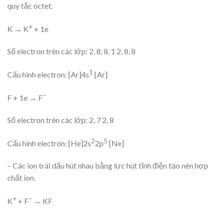
quy tắc octet.
+
K → K
+ 1e
Số electron trên các lớp: 2, 8, 8, 1 2, 8, 8
1
Cấu hình electron: [Ar]4s
[Ar]
–
F + 1e → F
Số electron trên các lớp: 2, 7 2, 8
2
5
Cấu hình electron: [He]2s
2p
[Ne]
– Các ion trái dấu hút nhau bằng lực hút tĩnh điện tạo nên hợp
chất ion.
+
–
K
+ F
→ KF