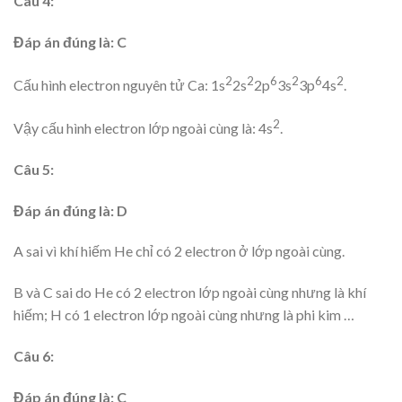
Câu 4:
Đáp án đúng là: C
2
2
6
2
6
2
Cấu hình electron nguyên tử Ca: 1s
2s
2p
3s
3p
4s
.
2
Vậy cấu hình electron lớp ngoài cùng là: 4s
.
Câu 5:
Đáp án đúng là: D
A sai vì khí hiếm He chỉ có 2 electron ở lớp ngoài cùng.
B và C sai do He có 2 electron lớp ngoài cùng nhưng là khí
hiếm; H có 1 electron lớp ngoài cùng nhưng là phi kim …
Câu 6:
Đáp án đúng là: C