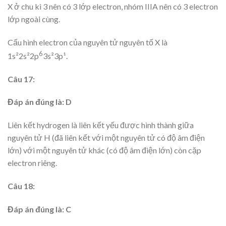
X ở chu kì 3 nên có 3 lớp electron, nhóm IIIA nên có 3 electron
lớp ngoài cùng.
Cấu hình electron của nguyên tử nguyên tố X là
6
1s²2s²2p
3s²3p¹.
Câu 17:
Đáp án đúng là: D
Liên kết hydrogen là liên kết yếu được hình thành giữa
nguyên tử H (đã liên kết với một nguyên tử có độ âm điện
lớn) với một nguyên tử khác (có độ âm điện lớn) còn cặp
electron riêng.
Câu 18:
Đáp án đúng là: C