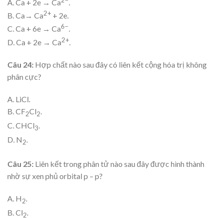
A. Ca + 2e → Ca
.
2+
B. Ca→ Ca
+ 2e.
6−
C. Ca + 6e → Ca
.
2+
D. Ca + 2e → Ca
.
Câu 24:
Hợp chất nào sau đây có liên kết cộng hóa trị không
phân cực?
A. LiCl.
B. CF
Cl
.
2
2
C. CHCl
.
3
D. N
.
2
Câu 25:
Liên kết trong phân tử nào sau đây được hình thành
nhờ sự xen phủ orbital p – p?
A. H
.
2
B. Cl
.
2