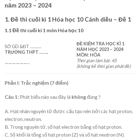
năm 2023 – 2024
1. Đề thi cuối kì 1 Hóa học 10 Cánh diều – Đề 1
1.1 Đề thi cuối kì 1 môn Hóa học 10
ĐỀ
KIỂM TRA HỌC KÌ 1
SỞ GD &ĐT ………..
NĂM HỌC 2023 – 2024
TRƯỜNG THPT ……..
MÔN: HÓA
Thời gian làm bài: 45
——————–
(không kể thời gian phát đề)
Phần I: Trắc nghiệm (7 điểm)
Câu 1:
Phát biểu nào sau đây là
không
đúng ?
A. Hạt nhân nguyên tử được cấu tạo nên bởi các hạt proton,
electron, neutron.
B. Trong nguyên tử, số hạt electron bằng số hạt proton.
C. Số khối là tổng số hạt proton (Z) và số hạt neutron (N).