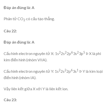
Đáp án đúng là: A
Phân tử CO
có cấu tạo thẳng.
2
Câu 22:
Đáp án đúng là: A
2
2
6
2
5
Cấu hình electron nguyên tử X: 1s
2s
2p
3s
3p
Þ X là phi
kim điển hình (nhóm VIIA).
2
2
6
1
Cấu hình electron nguyên tử Y: 1s
2s
2p
3s
Þ Y là kim loại
điển hình (nhóm IA).
Vậy liên kết giữa X với Y là liên kết ion.
Câu 23: