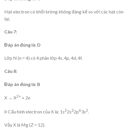
Hạt electron có khối lượng không đáng kể so với các hạt còn
lại.
Câu 7:
Đáp án đúng là: D
Lớp N (n = 4) có 4 phân lớp 4s, 4p, 4d, 4f.
Câu 8:
Đáp án đúng là: B
2+
X → X
+ 2e
2
2
6
2
Þ Cấu hình electron của X là: 1s
2s
2p
3s
.
Vậy X là Mg (Z = 12).