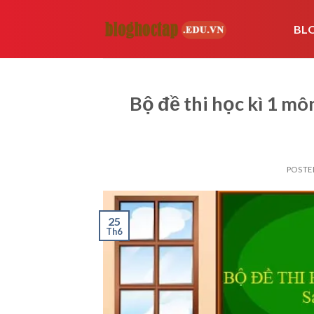
Skip
to
BL
content
Bộ đề thi học kì 1 m
POSTE
25
Th6