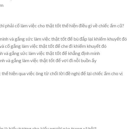
ếm
thì phải cố làm việc cho thật tốt thể hiện điều gì về chiếc ấm cũ?
ình và gắng sức làm việc thật tốt để bù đắp lại khiếm khuyết đó
và cố gắng làm việc thật tốt để che đi khiếm khuyết đó
h và gắng sức làm việc thật tốt để khẳng định mình
h và gắng làm việc thật tốt để vơi đi nỗi buồn ấy
hể hiện qua việc ông từ chối lời đề nghị để lại chiếc ấm cho vị
n là biểu tượng cho kiểu người nào trong xã hội?