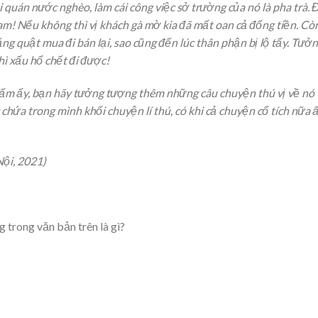
ái quán nước nghèo, làm cái công việc sở trường của nó là pha trà. 
m! Nếu không thì vị khách gà mờ kia đã mất oan cả đống tiền. Cò
ng quật mua đi bán lại, sao cũng đến lúc thân phận bị lộ tẩy. Tưở
ì xấu hổ chết đi được!
ấm ấy, bạn hãy tưởng tượng thêm những câu chuyện thú vị về nó
chứa trong mình khối chuyện lí thú, có khi cả chuyện cổ tích nữa 
ội, 2021)
 trong văn bản trên là gì?