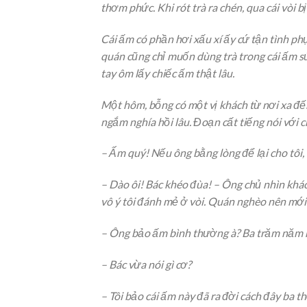
thơm phức. Khi rót trà ra chén, qua cái vòi b
Cái ấm có phần hơi xấu xí ấy cứ tận tình ph
quán cũng chỉ muốn dùng trà trong cái ấm s
tay ôm lấy chiếc ấm thật lâu.
Một hôm, bỗng có một vị khách từ nơi xa đế
ngắm nghía hồi lâu. Đoạn cất tiếng nói với 
– Ấm quý! Nếu ông bằng lòng để lại cho tôi, 
– Dào ôi! Bác khéo đùa! – Ông chủ nhìn khác
vô ý tôi đánh mẻ ở vòi. Quán nghèo nên mớ
– Ông bảo ấm bình thường à? Ba trăm năm 
– Bác vừa nói gì cơ?
– Tôi bảo cái ấm này đã ra đời cách đây ba thế