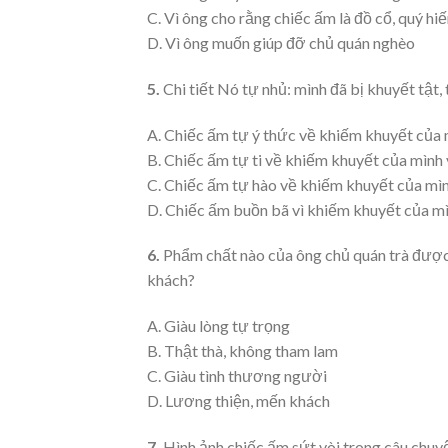
C. Vì ông cho rằng chiếc ấm là đồ cổ, quý hi
D. Vì ông muốn giúp đỡ chủ quán nghèo
5.
Chi tiết Nó tự nhủ: mình đã bị khuyết tật, 
A. Chiếc ấm tự ý thức về khiếm khuyết của m
B. Chiếc ấm tự ti về khiếm khuyết của mình 
C. Chiếc ấm tự hào về khiếm khuyết của mìn
D. Chiếc ấm buồn bã vì khiếm khuyết của mìn
6.
Phẩm chất nào của ông chủ quán trà được t
khách?
A. Giàu lòng tự trọng
B. Thật thà, không tham lam
C. Giàu tình thương người
D. Lương thiện, mến khách
7.
Hình ảnh chiếc ấm sứt vòi trong câu chuyệ