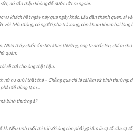
ị sứt, nó cẩn thận không để nước rớt ra ngoài.
ục vụ khách hết ngày này qua ngày khác. Lâu dần thành quen, ai và
ứt vòi. Mùa đông, có người pha trà xong, còn khum khum hai lòng 
n. Nhìn thấy chiếc ấm hơi khác thường, ông ta nhấc lên, chăm chú
chủ quán:
tôi sẽ trả cho ông thật hậu.
h nở nụ cười thật thà – Chẳng qua chỉ là cái ấm sứ bình thường, 
i phải để dùng tạm…
mà bình thường à?
 kỉ. Nếu tính tuổi thì tôi với ông còn phải gọi ấm là cụ tổ của cụ tổ