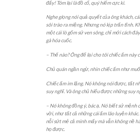
đấy! Tóm lại là đồ cổ, quý hiếm cực kì.
Nghe giọng nói quả quyết của ông khách, cái
sôi trào ra miệng. Nhưng nó kịp trấn tĩnh. K
một cái lò gốm sứ ven sông, chỉ mới cách đâ
gà hóa cuốc.
– Thế nào? Ông để lại cho tôi chiếc ấm này 
Chủ quán ngần ngừ, nhìn chiếc ấm như muốn 
Chiếc ấm im lặng. Nó không nói được, tất nh
suy nghĩ. Và ông chủ hiểu được những suy ng
– Nó không đồng ý, bác ạ. Nó biết sứ mệnh 
vời, như tất cả những cái ấm lão luyện khác
nỗi sứt mẻ cả mình mẩy mà vẫn không nề hà…
họ được.