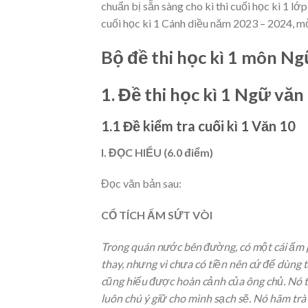
chuẩn bị sẵn sàng cho kì thi cuối học kì 1 lớ
cuối học kì 1 Cánh diều năm 2023 – 2024, mờ
Bộ đề thi học kì 1 môn N
1. Đề thi học kì 1 Ngữ văn
1.1 Đề kiểm tra cuối kì 1 Văn 10
I. ĐỌC HIỂU (6.0 điểm)
Đọc văn bản sau:
CỔ TÍCH ẤM SỨT VÒI
Trong quán nước bên đường, có một cái ấm p
thay, nhưng vì chưa có tiền nên cứ để dùng 
cũng hiểu được hoàn cảnh của ông chủ. Nó tự
luôn chú ý giữ cho mình sạch sẽ. Nó hãm trà