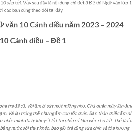
p 10 sắp tới. Vậy sau đây là nội dung chi tiết 8 Đề thi Ngữ văn lớp 
i các bạn cùng theo dõi tại đây.
gữ văn 10 Cánh diều năm 2023 – 2024
 10 Cánh diều – Đề 1
ha trà đã cũ. Vòi ấm bị sứt một miếng nhỏ. Chủ quán mấy lần địn
tạm. Vả lại trông thế nhưng ấm còn tốt chán. Bản thân chiếc ấm n
 nhủ: mình đã bị khuyết tật thì phải cố làm việc cho tốt. Thế là ấ
 bằng nước sôi thật khéo, bao giờ trà cũng vừa chín và tỏa hương