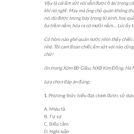
Vậy là cái ấm sứt vòi vẫn được ở lại trong c
khi nó nghĩ: May mà ông chủ quán không tha
nó, dù được trưng bày trong tủ kính, hay quă
ba trăm năm, hóa ra có mười năm… Lúc ấy th
Có hôm nào ghé quán nước nhìn thấy chiếc 
nhé. Tôi cam đoan chiếc ấm sứt vòi nào cũng 
chứ!
(In trong Xóm Bờ Giậu, NXB Kim Đồng, Hà N
Lựa chọn đáp án đúng:
1
. Phương thức biểu đạt chính được sử dụng
A. Miêu tả
B. Tự sự
C. Biểu cảm
D. Nghị luận