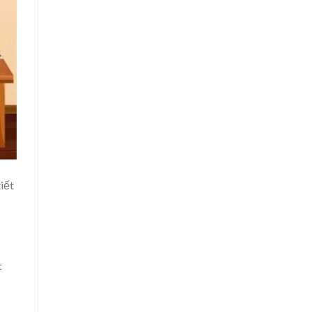
iết
t