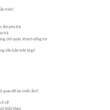
ản trên?
ếc ấm pha trà
a trà
 ông chủ quán, khách uống trà
ng văn bản trên là gì?
ủ quán để lại chiếc ấm?
ạch sẽ
sôi thật khéo