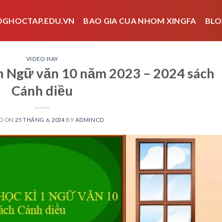
OGHOCTAP.EDU.VN
BAO GIA CUA NHOM XINGFA
BLO
VIDEO HAY
ôn Ngữ văn 10 năm 2023 – 2024 sách
Cánh diều
D ON
25 THÁNG 6, 2024
BY
ADMINCD