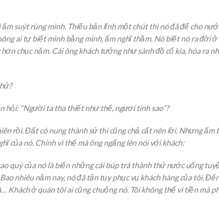
 ấm suýt rùng mình. Thiếu bản lĩnh một chút thì nó đã để cho nướ
hông ai tự biết mình bằng mình, ấm nghĩ thầm. Nó biết nó ra đời ở
y hơn chục năm. Cái ông khách tưởng như sành đồ cổ kia, hóa ra nh
chứ?
hỏi: “Người ta tha thiết như thế, ngươi tính sao”?
iên rồi. Đất có nung thành sứ thì cũng chả cất nên lời. Nhưng ấm 
hĩ của nó. Chính vì thế mà ông ngẩng lên nói với khách:
cao quý của nó là biến những cái búp trà thành thứ nước uống tuy
. Bao nhiêu năm nay, nó đã tận tụy phục vụ khách hàng của tôi. Đế
 Khách ở quán tôi ai cũng chuộng nó. Tôi không thể vì tiền mà p