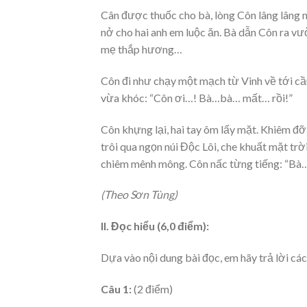
Cân được thuốc cho bà, lòng Côn lâng lâng 
nở cho hai anh em luộc ăn. Bà dẫn Côn ra vườ
mẹ thắp hương…
Côn đi như chạy một mạch từ Vinh về tới cầu
vừa khóc: “Côn ơi…! Bà…bà… mất… rồi!”
Côn khựng lại, hai tay ôm lấy mặt. Khiêm đ
trôi qua ngọn núi Độc Lôi, che khuất mặt t
chiêm mênh mông. Côn nấc từng tiếng: “Bà…
(Theo Sơn Tùng)
II. Đọc hiểu (6,0 điểm):
Dựa vào nội dung bài đọc, em hãy trả lời các
Câu 1:
(2 điểm)