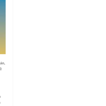
 án,
đề
m
n