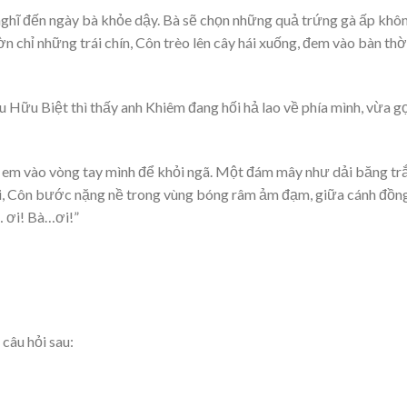
nghĩ đến ngày bà khỏe dậy. Bà sẽ chọn những quả trứng gà ấp khô
n chỉ những trái chín, Côn trèo lên cây hái xuống, đem vào bàn thờ
 Hữu Biệt thì thấy anh Khiêm đang hối hả lao về phía mình, vừa g
ỡ em vào vòng tay mình để khỏi ngã. Một đám mây như dải băng tr
rời, Côn bước nặng nề trong vùng bóng râm ảm đạm, giữa cánh đồn
 ơi! Bà…ơi!”
 câu hỏi sau: