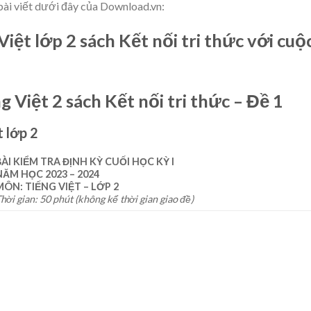
bài viết dưới đây của Download.vn:
Việt lớp 2 sách Kết nối tri thức với cuộ
g Việt 2 sách Kết nối tri thức – Đề 1
t lớp 2
BÀI KIỂM TRA ĐỊNH KỲ CUỐI HỌC KỲ I
NĂM HỌC 2023 – 2024
MÔN: TIẾNG VIỆT – LỚP 2
hời gian: 50 phút (không kể thời gian giao đề)