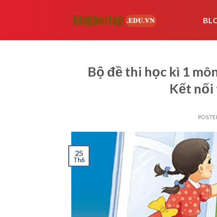
Skip
to
BL
content
Bộ đề thi học kì 1 mô
Kết nối 
POSTE
25
Th6