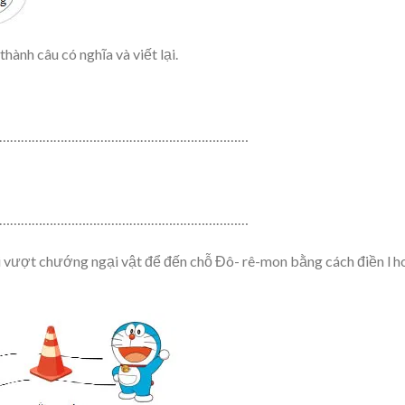
hành câu có nghĩa và viết lại.
……………………………………………………………
……………………………………………………………
i vượt chướng ngại vật để đến chỗ Đô- rê-mon bằng cách điền l h