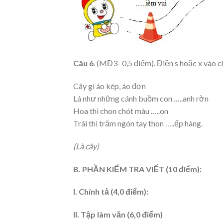
Câu 6
. (MĐ3- 0,5 điểm). Điền s hoặc x vào c
Cây gì áo kép, áo đơn
Lá như những cánh buồm con …..anh rờn
Hoa thì chon chót màu …..on
Trái thì trăm ngón tay thon …..ếp hàng.
(Là cây)
B. PHẦN KIỂM TRA VIẾT (10 điểm):
I. Chính tả (4,0 điểm):
II. Tập làm văn (6,0 điểm)