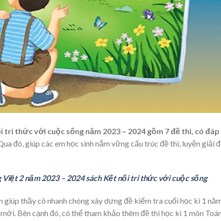
ối tri thức với cuộc sống năm 2023 – 2024 gồm 7 đề thi, có đáp
ua đó, giúp các em học sinh nắm vững cấu trúc đề thi, luyện giải 
g Việt 2 năm 2023 – 2024 sách Kết nối tri thức với cuộc sống
n giúp thầy cô nhanh chóng xây dựng đề kiểm tra cuối học kì 1 nă
 mới. Bên cạnh đó, có thể tham khảo thêm đề thi học kì 1 môn Toá