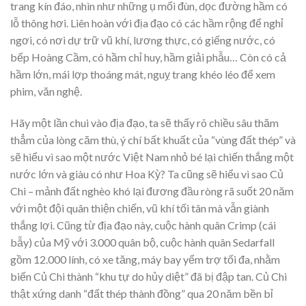
trang kín đáo, nhìn như những ụ mối đùn, dọc đường hầm có
lỗ thông hơi. Liên hoàn với địa đạo có các hầm rộng để nghỉ
ngơi, có nơi dự trữ vũ khí, lương thực, có giếng nước, có
bếp Hoàng Cầm, có hầm chỉ huy, hầm giải phẫu… Còn có cả
hầm lớn, mái lợp thoáng mát, nguỵ trang khéo léo để xem
phim, văn nghệ.
Hãy một lần chui vào địa đạo, ta sẽ thấy rõ chiều sâu thăm
thẳm của lòng căm thù, ý chí bất khuất của “vùng đất thép” và
sẽ hiểu vì sao một nước Việt Nam nhỏ bé lại chiến thắng một
nước lớn và giàu có như Hoa Kỳ? Ta cũng sẽ hiểu vì sao Củ
Chi – mảnh đất nghèo khó lại đương đầu ròng rã suốt 20 năm
với một đội quân thiện chiến, vũ khí tối tân mà vẫn giành
thắng lợi. Cũng từ địa đạo này, cuộc hành quân Crimp (cái
bẫy) của Mỹ với 3.000 quân bộ, cuộc hành quân Sedarfall
gồm 12.000 lính, có xe tăng, máy bay yểm trợ tối đa, nhằm
biến Củ Chi thành “khu tự do hủy diệt” đã bị đập tan. Củ Chi
thật xứng danh “đất thép thành đồng” qua 20 năm bền bỉ