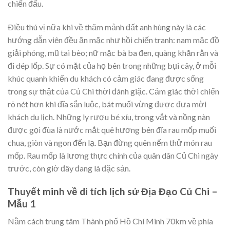
chiến đấu.
Ðiều thú vị nữa khi về thăm mảnh đất anh hùng này là các
hướng dẫn viên đều ăn mặc như hồi chiến tranh: nam mặc đồ
giải phóng, mũ tai bèo; nữ mặc bà ba đen, quàng khăn rằn và
đi dép lốp. Sự có mặt của họ bên trong những bụi cây, ở mỗi
khúc quanh khiến du khách có cảm giác đang được sống
trong sự thật của Củ Chi thời đánh giặc. Cảm giác thời chiến
rõ nét hơn khi đĩa sắn luộc, bát muối vừng được đưa mời
khách du lịch. Những ly rượu bé xíu, trong vắt và nồng nàn
được gọi đùa là nước mắt quê hương bên đĩa rau mốp muối
chua, giòn và ngon đến lạ. Bạn đừng quên nếm thử món rau
mốp. Rau mốp là lương thực chính của quân dân Củ Chi ngày
trước, còn giờ đây đang là đặc sản.
Thuyết minh về di tích lịch sử Địa Đạo Củ Chi –
Mẫu 1
Nằm cách trung tâm Thành phố Hồ Chí Minh 70km về phía