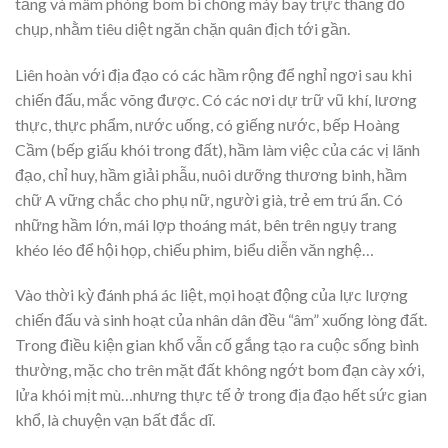
tăng và mâm phóng bom bi chống máy bay trực thăng đổ
chụp, nhằm tiêu diệt ngăn chặn quân địch tới gần.
Liên hoàn với địa đạo có các hầm rộng để nghỉ ngơi sau khi
chiến đấu, mắc võng được. Có các nơi dự trữ vũ khí, lương
thực, thực phẩm, nước uống, có giếng nước, bếp Hoàng
Cầm (bếp giấu khói trong đất), hầm làm việc của các vị lãnh
đạo, chỉ huy, hầm giải phẫu, nuôi dưỡng thương binh, hầm
chữ A vững chắc cho phụ nữ, người già, trẻ em trú ẩn. Có
những hầm lớn, mái lợp thoáng mát, bên trên ngụy trang
khéo léo để hội họp, chiếu phim, biểu diễn văn nghệ…
Vào thời kỳ đánh phá ác liệt, mọi hoạt động của lực lượng
chiến đấu và sinh hoạt của nhân dân đều “âm” xuống lòng đất.
Trong điều kiện gian khổ vẫn cố gắng tạo ra cuộc sống bình
thường, mặc cho trên mặt đất không ngớt bom đạn cày xới,
lửa khói mịt mù…nhưng thực tế ở trong địa đạo hết sức gian
khổ, là chuyện vạn bất đắc dĩ.