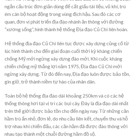
ngắn cấu trúc đơn giản dùng để cất giấu tài liệu, vũ khí, trú
ém cán bộ hoạt động trong vùng địch hậu. Sau đó các cơ
quan, đơn vị phát triển địa đạo nhánh ăn thông với đường
“xương sống”, hình thành hệ thống Địa đạo Củ Chi liên hoàn.
Hệ thống địa đạo Củ Chi liên tục được xây dựng củng cố từ
lúc hình thành cho đến giai đoạn cuối thời kỳ kháng chiến
chống Mỹ mới ngừng xây dựng đào mới. Khi cuộc kháng
chiến chống mỹ thắng lợi năm 1975, Địa đạo Củ Chi mới
ngừng xây dựng. Từ đó đến nay, Địa đạo luôn được bảo tồn,
gìn giữ, trở thành niềm tự hào của nhân dân.
Toàn bộ hệ thống địa đạo dài khoảng 250km và có các hệ
thống thông hơi tại vị trí các bụi cây. Đây là địa đạo dài nhất
trên thế giới được bảo tồn cho đến ngày nay. Từ những căn
hầm trú ẩn nhỏ, đơn lẻ, do nhu cầu liên kết, chuyển thu và hỗ
trợ nhau khi chiến đấu, các căn hầm đã được đào thông với
nhau tạo thành một chuỗi đường hầm đồ sộ.