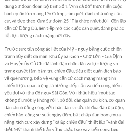
dùng Sư đoàn đoàn bộ binh Số 1 “Anh cả đỏ” thực hiện cuộc
hành quân lớn mang tên Crimp, càn quét, đánh phá vùng căn
cứ, và tiếp theo, đưa Sư đoàn 25 “Tia chớp nhiệt đới” đến lập
căn cứ Đồng Dù, liên tiếp mở các cuộc càn quét, đánh phá ác
liệt lực lượng cách mạng nơi đây.
Trước sức tấn công ác liệt của Mỹ – ngụy bằng cuộc chiến
tranh hủy diệt dã man, Khu ủy Sài Gòn – Chợ Lớn – Gia Định
và Huyện ủy Củ Chi đã lãnh đạo nhân dân và lực lượng võ
trang quyết tâm bám trụ chiến đấu, tiêu diệt quân địch bảo
vệ quê hương, bảo vệ vùng căn cứ cách mạng mang tính
chiến lược quan trọng, là hướng tiếp cận và tiến công hiểm
yếu đối với thủ đô ngụy Sài Gòn. Với khẩu hiệu “một tấc
không đi, một ly không rời”, bộ đội, dân quân du kích, cơ quan
dân chính đảng cùng với nhân dân ra sức thi đua đào địa đạo,
chiến hào, công sự suốt ngày đêm, bất chấp đạn bom, mưa
nắng, tích cực xây dựng “xã ấp chiến đấu” thiết lập “vành đai
diệt Mỹ” thành thế trận vững chắc bao vây, tiến công tiêu