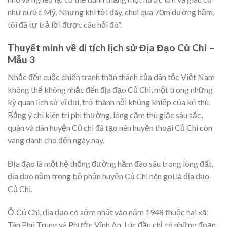
như nước Mỹ. Nhưng khi tới đây, chui qua 70m đường hầm,
tôi đã tự trả lời được câu hỏi đó”.
Thuyết minh về di tích lịch sử Địa Đạo Củ Chi –
Mẫu 3
Nhắc đến cuộc chiến tranh thần thánh của dân tộc Việt Nam
không thể không nhắc đến địa đạo Củ Chi, một trong những
kỳ quan lịch sử vĩ đại, trở thành nỗi khủng khiếp của kẻ thù.
Bằng ý chí kiên trì phi thường, lòng căm thù giặc sâu sắc,
quân và dân huyện Củ chi đã tạo nên huyền thoại Củ Chi còn
vang danh cho đến ngày nay.
Địa đạo là một hệ thống đường hầm đào sâu trong lòng đất,
địa đạo nằm trong bộ phận huyện Củ Chi nên gọi là địa đạo
Củ Chi.
Ở Củ Chi, địa đạo có sớm nhất vào năm 1948 thuộc hai xã:
Tân Phú Trung và Phước Vĩnh An. Lúc đầu chỉ có những đoạn