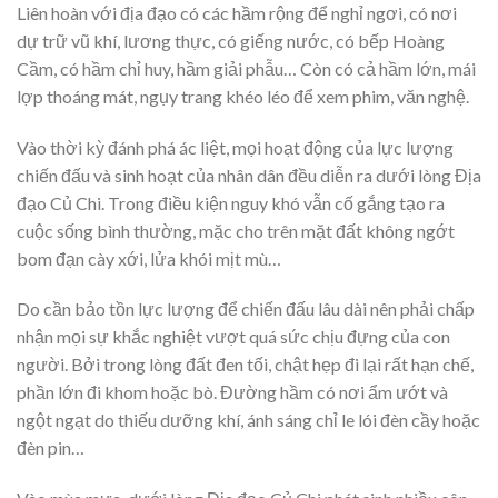
Liên hoàn với địa đạo có các hầm rộng để nghỉ ngơi, có nơi
dự trữ vũ khí, lương thực, có giếng nước, có bếp Hoàng
Cầm, có hầm chỉ huy, hầm giải phẫu… Còn có cả hầm lớn, mái
lợp thoáng mát, ngụy trang khéo léo để xem phim, văn nghệ.
Vào thời kỳ đánh phá ác liệt, mọi hoạt động của lực lượng
chiến đấu và sinh hoạt của nhân dân đều diễn ra dưới lòng Địa
đạo Củ Chi. Trong điều kiện nguy khó vẫn cố gắng tạo ra
cuộc sống bình thường, mặc cho trên mặt đất không ngớt
bom đạn cày xới, lửa khói mịt mù…
Do cần bảo tồn lực lượng để chiến đấu lâu dài nên phải chấp
nhận mọi sự khắc nghiệt vượt quá sức chịu đựng của con
người. Bởi trong lòng đất đen tối, chật hẹp đi lại rất hạn chế,
phần lớn đi khom hoặc bò. Đường hầm có nơi ẩm ướt và
ngột ngạt do thiếu dưỡng khí, ánh sáng chỉ le lói đèn cầy hoặc
đèn pin…