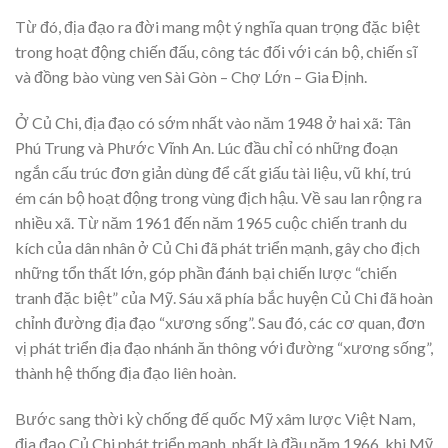
Từ đó, địa đạo ra đời mang một ý nghĩa quan trọng đặc biệt
trong hoạt động chiến đấu, công tác đối với cán bộ, chiến sĩ
và đồng bào vùng ven Sài Gòn – Chợ Lớn – Gia Định.
Ở Củ Chi, địa đạo có sớm nhất vào năm 1948 ở hai xã: Tân
Phú Trung và Phước Vĩnh An. Lúc đầu chỉ có những đoạn
ngắn cấu trúc đơn giản dùng để cất giấu tài liệu, vũ khí, trú
ém cán bộ hoạt động trong vùng địch hậu. Về sau lan rộng ra
nhiều xã. Từ năm 1961 đến năm 1965 cuộc chiến tranh du
kích của dân nhân ở Củ Chi đã phát triển mạnh, gây cho địch
những tổn thất lớn, góp phần đánh bại chiến lược “chiến
tranh đặc biệt” của Mỹ. Sáu xã phía bắc huyện Củ Chi đã hoàn
chỉnh đường địa đạo “xương sống”. Sau đó, các cơ quan, đơn
vị phát triển địa đạo nhánh ăn thông với đường “xương sống”,
thành hệ thống địa đạo liên hoàn.
Bước sang thời kỳ chống đế quốc Mỹ xâm lược Việt Nam,
địa đạo Củ Chi phát triển mạnh, nhất là đầu năm 1966, khi Mỹ