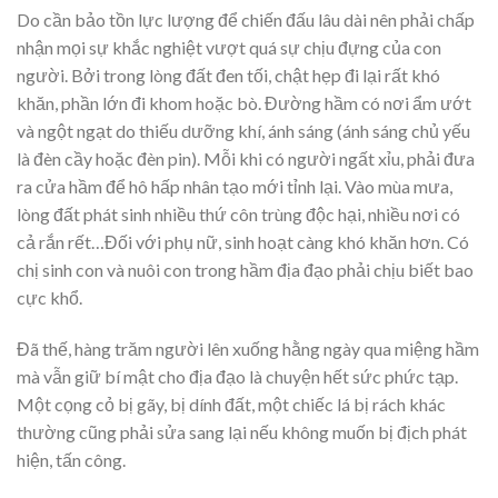
Do cần bảo tồn lực lượng để chiến đấu lâu dài nên phải chấp
nhận mọi sự khắc nghiệt vượt quá sự chịu đựng của con
người. Bởi trong lòng đất đen tối, chật hẹp đi lại rất khó
khăn, phần lớn đi khom hoặc bò. Đường hầm có nơi ẩm ướt
và ngột ngạt do thiếu dưỡng khí, ánh sáng (ánh sáng chủ yếu
là đèn cầy hoặc đèn pin). Mỗi khi có người ngất xỉu, phải đưa
ra cửa hầm để hô hấp nhân tạo mới tỉnh lại. Vào mùa mưa,
lòng đất phát sinh nhiều thứ côn trùng độc hại, nhiều nơi có
cả rắn rết…Đối với phụ nữ, sinh hoạt càng khó khăn hơn. Có
chị sinh con và nuôi con trong hầm địa đạo phải chịu biết bao
cực khổ.
Đã thế, hàng trăm người lên xuống hằng ngày qua miệng hầm
mà vẫn giữ bí mật cho địa đạo là chuyện hết sức phức tạp.
Một cọng cỏ bị gãy, bị dính đất, một chiếc lá bị rách khác
thường cũng phải sửa sang lại nếu không muốn bị địch phát
hiện, tấn công.