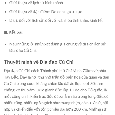
Giới thiệu về lịch sử hình thành
Giới thiệu về đặc điểm: Do con người tạo.
iá trị: đối với lịch sử, đối với văn hóa tinh thần, kinh tế,…
III. Kết bài:
Nêu những lời nhận xét đánh giá chung về di tích lịch sử
Địa đạo Củ Chi.
Thuyết minh về Địa đạo Củ Chi
Địa đạo Củ Chi cách Thành phố Hồ Chí Minh 70km về phía
Tây Bắc. Đây là nơi thu nhỏ trận đồ biến hóa của quân và dân
Củ Chi trong cuộc kháng chiến lâu dài ác liệt suốt 30 năm
chống kẻ thù xâm lược giành độc lập, tự do cho Tổ quốc, là
một công trình kiến trúc độc đáo, nằm sâu trong lòng đất, có
nhiều tầng, nhiều ngõ ngách như mạng nhện, có nơi ăn ở, hội
họp và chiến đấu với tổng chiều dài hơn 200 km. Những sự