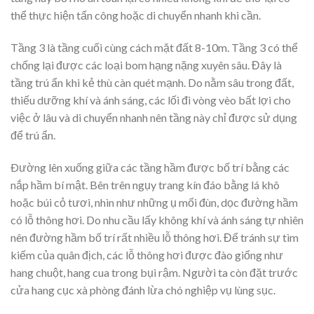
thể thực hiện tấn công hoặc di chuyển nhanh khi cần.
Tầng 3 là tầng cuối cùng cách mặt đất 8-10m. Tầng 3 có thể
chống lại được các loại bom hạng nặng xuyên sâu. Đây là
tầng trú ẩn khi kẻ thù càn quét mạnh. Do nằm sâu trong đất,
thiếu dưỡng khí và ánh sáng, các lối đi vòng vèo bất lợi cho
việc ở lâu và di chuyển nhanh nên tầng này chỉ được sử dụng
để trú ẩn.
Ðường lên xuống giữa các tầng hầm được bố trí bằng các
nắp hầm bí mật. Bên trên ngụy trang kín đáo bằng lá khô
hoặc búi cỏ tươi, nhìn như những ụ mối đùn, dọc đường hầm
có lỗ thông hơi. Do nhu cầu lấy không khí và ánh sáng tự nhiên
nên đường hầm bố trí rất nhiều lỗ thông hơi. Để tránh sự tìm
kiếm của quân địch, các lỗ thông hơi được đào giống như
hang chuột, hang cua trong bụi rậm. Người ta còn đặt trước
cửa hang cục xà phòng đánh lừa chó nghiệp vụ lùng sục.