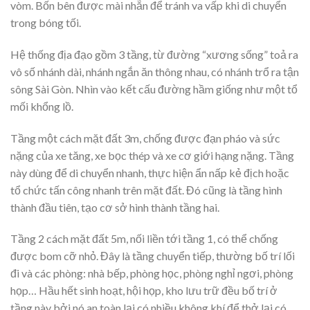
vòm. Bốn bên được mài nhẵn để tránh va vấp khi di chuyển
trong bóng tối.
Hệ thống địa đạo gồm 3 tầng, từ đường “xương sống” toả ra
vô số nhánh dài, nhánh ngắn ăn thông nhau, có nhánh trổ ra tận
sông Sài Gòn. Nhìn vào kết cấu đường hầm giống như một tổ
mối khổng lồ.
Tầng một cách mặt đất 3m, chống được đạn pháo và sức
nặng của xe tăng, xe bọc thép và xe cơ giới hạng nặng. Tầng
này dùng để di chuyển nhanh, thực hiện ẩn nấp kẻ địch hoặc
tổ chức tấn công nhanh trên mặt đất. Đó cũng là tầng hình
thành đầu tiên, tạo cơ sở hình thành tầng hai.
Tầng 2 cách mặt đất 5m, nối liền tới tầng 1, có thể chống
được bom cỡ nhỏ. Đây là tầng chuyển tiếp, thường bố trí lối
đi và các phòng: nhà bếp, phòng học, phòng nghỉ ngơi, phòng
họp… Hầu hết sinh hoạt, hội họp, kho lưu trữ đều bố trí ở
tầng này bởi nó an toàn lại có nhiều không khí để thở lại có