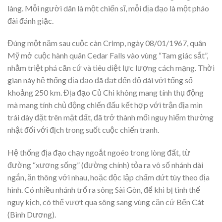
làng. Mỗi người dân là một chiến sĩ, mỗi địa đạo là một pháo
đài đánh giặc.
Đúng một năm sau cuộc càn Crimp, ngày 08/01/1967, quân
Mỹ mở cuộc hành quân Cedar Falls vào vùng “Tam giác sắt”,
nhằm triệt phá căn cứ và tiêu diệt lực lượng cách mạng. Thời
gian này hệ thống địa đạo đã đạt đến độ dài với tổng số
khoảng 250 km. Địa đạo Củ Chi không mang tính thụ động
mà mang tính chủ động chiến đấu kết hợp với trận địa mìn
trái dày đặt trên mặt đất, đã trở thành mối nguy hiểm thường
nhật đối với địch trong suốt cuộc chiến tranh.
Hệ thống địa đạo chạy ngoắt ngoéo trong lòng đất, từ
đường “xương sống” (đường chính) tỏa ra vô số nhánh dài
ngắn, ăn thông với nhau, hoặc độc lập chấm dứt tùy theo địa
hình. Có nhiều nhánh trổ ra sông Sài Gòn, để khi bị tình thế
nguy kịch, có thể vượt qua sông sang vùng căn cứ Bến Cát
(Bình Dương).