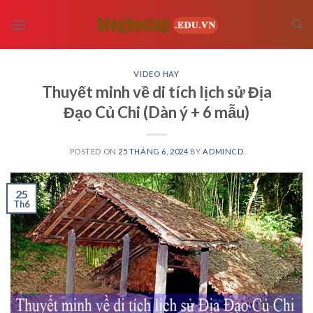
Skip
to
content
VIDEO HAY
Thuyết minh về di tích lịch sử Địa
Đạo Củ Chi (Dàn ý + 6 mẫu)
POSTED ON
25 THÁNG 6, 2024
BY
ADMINCD
25
Th6