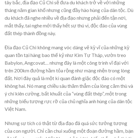
tây bắc, địa đạo Củ Chi sẽ đưa du khách trở về với những
tháng năm gian khổ nhưng cũng đầy hào hùng của dân tộc. Dù
du khách đã nghe nhiều về địa đạo nhưng phải đến tận nơi,
mắt thấy, tai nghe mới thấy hết sự thú vị, độc đáo của vùng
đất thép thành đồng này.
Địa đạo Củ Chi không mang vóc dáng vẻ kỳ vĩ của những kỳ
quan tồn tại hàng bao thế kỷ như Kim Tự Tháp, vườn treo
Babylon, Angcovat… nhưng đây là một công trình vĩ đại với
trên 200km đường hầm tỏa rộng như mạng nhện trong lòng
đất. Nơi đây quả là một kì quan đánh giặc độc đáo có một
không hai. Nó mang chiều sâu thăm thẳm của lòng căm thù và
ý chí kiên cường, bất khuất của “vùng đất thép”, một trong
những biểu tượng rực rỡ của chủ nghĩa anh hùng của dân tộc
Việt Nam.
Nhưng sự tích có thật từ địa đạo đã quá sức tưởng tượng
của con người. Chỉ cần chui xuống một đoạn đường hầm, bạn