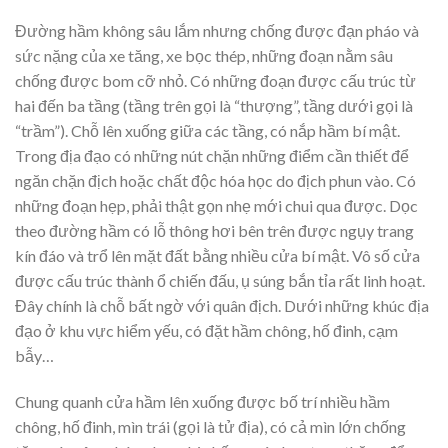
Đường hầm không sâu lắm nhưng chống được đạn pháo và
sức nặng của xe tăng, xe bọc thép, những đoạn nằm sâu
chống được bom cỡ nhỏ. Có những đoạn được cấu trúc từ
hai đến ba tầng (tầng trên gọi là “thượng”, tầng dưới gọi là
“trầm”). Chỗ lên xuống giữa các tầng, có nắp hầm bí mật.
Trong địa đạo có những nút chặn những điểm cần thiết để
ngăn chặn địch hoặc chất độc hóa học do địch phun vào. Có
những đoạn hẹp, phải thật gọn nhẹ mới chui qua được. Dọc
theo đường hầm có lỗ thông hơi bên trên được ngụy trang
kín đáo và trổ lên mặt đất bằng nhiều cửa bí mật. Vô số cửa
được cấu trúc thành ổ chiến đấu, ụ súng bắn tỉa rất linh hoạt.
Đây chính là chỗ bất ngờ với quân địch. Dưới những khúc địa
đạo ở khu vực hiểm yếu, có đặt hầm chông, hố đinh, cạm
bẫy…
Chung quanh cửa hầm lên xuống được bố trí nhiều hầm
chông, hố đinh, mìn trái (gọi là tử địa), có cả mìn lớn chống