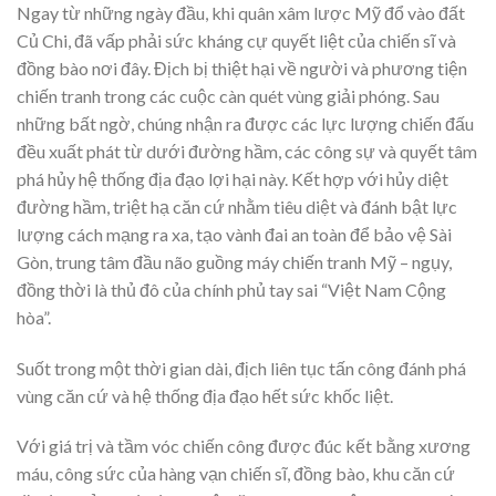
Ngay từ những ngày đầu, khi quân xâm lược Mỹ đổ vào đất
Củ Chi, đã vấp phải sức kháng cự quyết liệt của chiến sĩ và
đồng bào nơi đây. Địch bị thiệt hại về người và phương tiện
chiến tranh trong các cuộc càn quét vùng giải phóng. Sau
những bất ngờ, chúng nhận ra được các lực lượng chiến đấu
đều xuất phát từ dưới đường hầm, các công sự và quyết tâm
phá hủy hệ thống địa đạo lợi hại này. Kết hợp với hủy diệt
đường hầm, triệt hạ căn cứ nhằm tiêu diệt và đánh bật lực
lượng cách mạng ra xa, tạo vành đai an toàn để bảo vệ Sài
Gòn, trung tâm đầu não guồng máy chiến tranh Mỹ – ngụy,
đồng thời là thủ đô của chính phủ tay sai “Việt Nam Cộng
hòa”.
Suốt trong một thời gian dài, địch liên tục tấn công đánh phá
vùng căn cứ và hệ thống địa đạo hết sức khốc liệt.
Với giá trị và tầm vóc chiến công được đúc kết bằng xương
máu, công sức của hàng vạn chiến sĩ, đồng bào, khu căn cứ