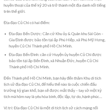
huyền thoại của thế kỷ 20 và trở thành một địa danh nổi tiếng
trên thế giới.
Địa đạo Củ Chi có hai điểm:
Địa đạo Bến Dược: Căn cứ Khu ủy & Quân khu Sài Gòn –
Gia Định được bảo tồn tại ấp Phú Hiệp, xã Phú Mỹ Hưng,
huyện Củ Chi Thành phố Hồ Chí Minh.
Địa đạo Bến Đình: căn cứ Huyện ủy huyện Củ Chi được
bảo tồn tại ấp Bến Đình, xã Nhuận Đức, huyện Củ Chi
Thành phố Hồ Chí Minh.
Đến Thành phố Hồ Chí Minh, bạn hãy đến thăm Khu di tích
lịch sử địa đạo Củ Chi, để hiểu thế nào là cuộc chiến đấu
trường kỳ gian khổ, bạn sẽ được mắt thấy – tay sờ một kỳ
tích mà hôm nay là yêu hòa bình, độc lập, tự do, hạnh phúc…
Vị trí: Ðịa đạo Củ Chi là một di tích lịch sử cách mạng nổi