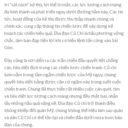
trí “sát nách” kẻ thù, lợi thế bí mật, các lực lượng cách mạng
đa hình thành và phát triển ngay dưới đường hầm này. Các tin
tức, hoạt động của kẻ thù được thu thập nhanh chóng và
chính xác, cung cấp thông tin chiến lược để xây dựng kế
hoạch tác chiến hiệu quả. Địa đạo Củ Chi là hậu phương vững
chắc, làm bàn đạp tiện lợi khi có hiệu lệnh tấn công vào Sài
Gòn.
Đây cũng là nơi diễn ra các trận chiến đấu quyết liệt chống
càn, tiêu diệt địch trong các chiến lược chiến tranh. Củ chi
luôn nằm trong tầm ngắm chiến lược của Mỹ ngụy, chúng
quyết tiêu diệt bằng được căn cứ ngầm này trong suốt cuộc
chiến tranh. Chúng đã thực hiện rất nhiều cuộc càn quét, tìm
và tiêu diệt lực lượng cách mạng nhưng đều thất bại, nhận
lấy những hậu quả nặng nề. Địa đạo Củ chi trở thành điều
khủng khiếp đối quân Mỹ, chúng không thể hiểu làm sao quân
và dân Củ Chỉ có thể tồn tại và chiến đấu dưới mưa bom bão
đạn của chúng.