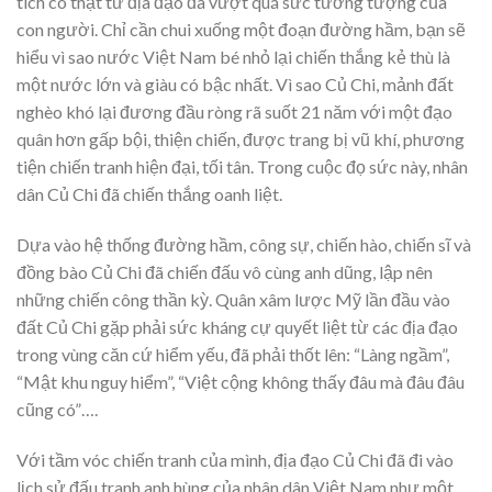
tích có thật từ địa đạo đã vượt quá sức tưởng tượng của
con người. Chỉ cần chui xuống một đoạn đường hầm, bạn sẽ
hiểu vì sao nước Việt Nam bé nhỏ lại chiến thắng kẻ thù là
một nước lớn và giàu có bậc nhất. Vì sao Củ Chi, mảnh đất
nghèo khó lại đương đầu ròng rã suốt 21 năm với một đạo
quân hơn gấp bội, thiện chiến, được trang bị vũ khí, phương
tiện chiến tranh hiện đại, tối tân. Trong cuộc đọ sức này, nhân
dân Củ Chi đã chiến thắng oanh liệt.
Dựa vào hệ thống đường hầm, công sự, chiến hào, chiến sĩ và
đồng bào Củ Chi đã chiến đấu vô cùng anh dũng, lập nên
những chiến công thần kỳ. Quân xâm lược Mỹ lần đầu vào
đất Củ Chi gặp phải sức kháng cự quyết liệt từ các địa đạo
trong vùng căn cứ hiểm yếu, đã phải thốt lên: “Làng ngầm”,
“Mật khu nguy hiểm”, “Việt cộng không thấy đâu mà đâu đâu
cũng có”….
Với tầm vóc chiến tranh của mình, địa đạo Củ Chi đã đi vào
lịch sử đấu tranh anh hùng của nhân dân Việt Nam như một