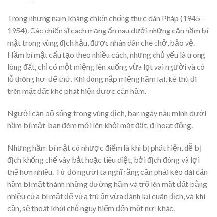
Trong những năm kháng chiến chống thực dân Pháp (1945 –
1954). Các chiến sĩ cách mạng ẩn náu dưới những căn hầm bí
mật trong vùng địch hậu, được nhân dân che chở, bảo vệ.
Hầm bí mật cấu tạo theo nhiều cách, nhưng chủ yếu là trong
lòng đất, chỉ có một miệng lên xuống vừa lọt vai người và có
lỗ thông hơi để thở. Khi đóng nắp miệng hầm lại, kẻ thù đi
trên mặt đất khó phát hiện được căn hầm.
Người cán bộ sống trong vùng địch, ban ngày náu mình dưới
hầm bí mật, ban đêm mới lên khỏi mặt đất, đi hoạt động.
Nhưng hầm bí mật có nhược điểm là khi bị phát hiện, dễ bị
địch khống chế vây bắt hoặc tiêu diệt, bởi địch đông và lợi
thế hơn nhiều. Từ đó người ta nghĩ rằng cần phải kéo dài căn
hầm bí mật thành những đường hầm và trổ lên mặt đất bằng
nhiều cửa bí mật để vừa trú ẩn vừa đánh lại quân địch, và khi
cần, sẽ thoát khỏi chỗ nguy hiểm đến một nơi khác.