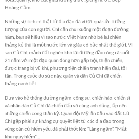
Hoàng Cầm …
Những sự tích có thật từ địa đạo đã vượt quá sức tưởng
tượng của con người. Chỉ cần chui xuống một đoạn đường
hầm, bạn sẽ hiểu vì sao nước Việt Nam nhỏ bé lại chiến
thắng kẻ thù là một nước lớn và giàu có bậc nhất thế giới. Vì
sao Củ Chi, mảnh đất nghèo khó lại đương đầu ròng rã suốt
21 năm với một đạo quân đông hơn gấp bội, thiện chiến,
được trang bị vũ khí, phương tiện chiến tranh hiện đại, tối
tân. Trong cuộc đọ sức này, quân và dân Củ Chi đã chiến
thắng oanh liệt.
Dựa vào hệ thống đường ngầm, công sự, chiến hào, chiến sĩ
và nhân dân Củ Chi đã chiến đấu vô cùng anh dũng, lập nên
những chiến công thần kỳ. Quân đội Mỹ lần đầu vào đất Củ
Chi gặp phải sự kháng cự quyết liệt từ các địa đạo trong
vùng căn cứ hiểm yếu, đã phải thốt lên: “Làng ngầm”, “Mật
khu nguy hiểm”…