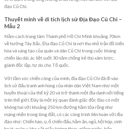
đạo Củ Chi.
Thuyết minh về di tích lịch sử Địa Đạo Củ Chi –
Mẫu 2
Nằm cách trung tâm Thành phố Hồ Chí Minh khoảng 70km
về hướng Tây Bắc, Địa đạo Củ Chi là nơi thu nhỏ trận đồ biến
hóa và sáng tạo của quân và dân Củ Chi trong cuộc kháng
chiến lâu dài, ác liệt suốt 30 năm chống kẻ thù xâm lược,
giành độc lập, tự do cho Tổ quốc.
Với tầm vóc chiến công của mình, địa đạo Củ Chi đã đi vào
lịch sử đấu tranh anh hùng của nhân dân Việt Nam như một
huyền thoại của thế kỷ 20 và trở thành một địa danh nổi tiếng
trên thế giới. Đây là một kỳ quan đánh giặc độc đáo có một
không hai với khoảng 250 km đường hầm tỏa rộng như
mạng nhện trong lòng đất, có các công trình liên hoàn với địa
đạo như: Chiến hào, ụ, ổ chiến đấu, hầm ăn, ngủ, hội họp, sinh
hoạt, quân y, kho cất giấu lương thực, giếng nước, bếp