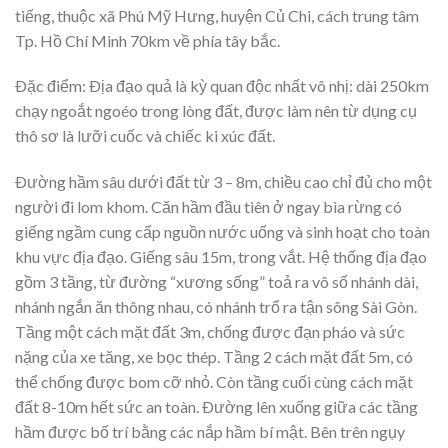
tiếng, thuộc xã Phú Mỹ Hưng, huyện Củ Chi, cách trung tâm
Tp. Hồ Chí Minh 70km về phía tây bắc.
Ðặc điểm: Ðịa đạo quả là kỳ quan độc nhất vô nhị: dài 250km
chạy ngoắt ngoéo trong lòng đất, được làm nên từ dụng cụ
thô sơ là lưỡi cuốc và chiếc ki xúc đất.
Ðường hầm sâu dưới đất từ 3 – 8m, chiều cao chỉ đủ cho một
người đi lom khom. Căn hầm đầu tiên ở ngay bìa rừng có
giếng ngầm cung cấp nguồn nước uống và sinh hoạt cho toàn
khu vực địa đạo. Giếng sâu 15m, trong vắt. Hệ thống địa đạo
gồm 3 tầng, từ đường “xương sống” toả ra vô số nhánh dài,
nhánh ngắn ăn thông nhau, có nhánh trổ ra tận sông Sài Gòn.
Tầng một cách mặt đất 3m, chống được đạn pháo và sức
nặng của xe tăng, xe bọc thép. Tầng 2 cách mặt đất 5m, có
thể chống được bom cỡ nhỏ. Còn tầng cuối cùng cách mặt
đất 8-10m hết sức an toàn. Ðường lên xuống giữa các tầng
hầm được bố trí bằng các nắp hầm bí mật. Bên trên ngụy