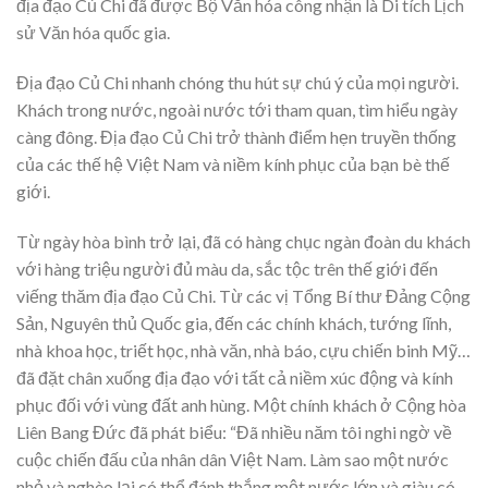
địa đạo Củ Chi đã được Bộ Văn hóa công nhận là Di tích Lịch
sử Văn hóa quốc gia.
Địa đạo Củ Chi nhanh chóng thu hút sự chú ý của mọi người.
Khách trong nước, ngoài nước tới tham quan, tìm hiểu ngày
càng đông. Địa đạo Củ Chi trở thành điểm hẹn truyền thống
của các thế hệ Việt Nam và niềm kính phục của bạn bè thế
giới.
Từ ngày hòa bình trở lại, đã có hàng chục ngàn đoàn du khách
với hàng triệu người đủ màu da, sắc tộc trên thế giới đến
viếng thăm địa đạo Củ Chi. Từ các vị Tổng Bí thư Đảng Cộng
Sản, Nguyên thủ Quốc gia, đến các chính khách, tướng lĩnh,
nhà khoa học, triết học, nhà văn, nhà báo, cựu chiến binh Mỹ…
đã đặt chân xuống địa đạo với tất cả niềm xúc động và kính
phục đối với vùng đất anh hùng. Một chính khách ở Cộng hòa
Liên Bang Đức đã phát biểu: “Đã nhiều năm tôi nghi ngờ về
cuộc chiến đấu của nhân dân Việt Nam. Làm sao một nước
nhỏ và nghèo lại có thể đánh thắng một nước lớn và giàu có