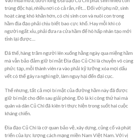
Vào mùa mưa, dưới lòng Địa đạo Củ Chi phát sinh nhiều côn
trùng độc hại, nhiều nơi có cả rắn, rết… Đối với phụ nữ, sinh
hoạt càng khó khăn hơn, có chị sinh con và nuôi con trong
hầm địa đạo phải chịu biết bao cực khổ. Hay mỗi khi có
người ngất xỉu, phải đưa ra cửa hầm để hô hấp nhân tạo mới
tỉnh lại được…
Đã thế, hàng trăm người lên xuống hằng ngày qua miệng hầm
mà vẫn bảo đảm giữ bí mật Địa đạo Củ Chi là chuyện vô cùng
phức tạp, mỗi thành viên ra vào phải kỹ lưỡng xóa mọi dấu
vết có thể gây ra nghi ngờ, làm nguy hại đến đại cục.
Thế nhưng, tất cả mọi bí mật của đường hầm này đã được
giữ bí mật cho đến sau giải phóng. Đó là kì công thứ hai mà
quân và dân Củ Chi đã kiên trì thực hiện trong suốt hai cuộc
kháng chiến.
Địa đạo Củ Chi là cơ quan bảo vệ, xây dựng, củng cố và phát
triển của lực lượng cách mạng miền Nam Việt Nam. Với vị