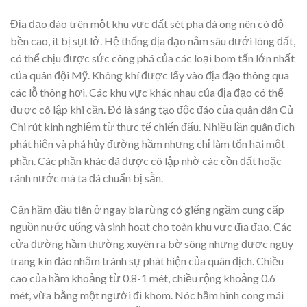
Địa đạo đào trên một khu vực đất sét pha đá ong nên có độ
bền cao, ít bị sụt lở. Hệ thống địa đạo nằm sâu dưới lòng đất,
có thể chịu được sức công phá của các loại bom tấn lớn nhất
của quân đội Mỹ. Không khí được lấy vào địa đạo thông qua
các lỗ thông hơi. Các khu vực khác nhau của địa đạo có thể
được cô lập khi cần. Đó là sáng tạo độc đáo của quân dân Củ
Chi rút kinh nghiệm từ thực tế chiến đấu. Nhiều lần quân địch
phát hiện và phá hủy đường hầm nhưng chỉ làm tổn hại một
phần. Các phần khác đã được cô lập nhờ các cồn đất hoặc
rãnh nước mà ta đã chuẩn bị sẵn.
Căn hầm đầu tiên ở ngay bìa rừng có giếng ngầm cung cấp
nguồn nước uống và sinh hoạt cho toàn khu vực địa đạo. Các
cửa đường hầm thường xuyên ra bờ sông nhưng được ngụy
trang kín đáo nhằm tránh sự phát hiện của quân địch. Chiều
cao của hầm khoảng từ 0.8-1 mét, chiều rộng khoảng 0.6
mét, vừa bằng một người đi khom. Nóc hầm hình cong mái