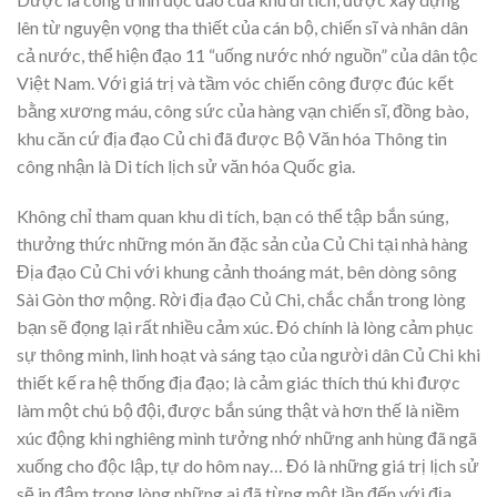
lên từ nguyện vọng tha thiết của cán bộ, chiến sĩ và nhân dân
cả nước, thể hiện đạo 11 “uống nước nhớ nguồn” của dân tộc
Việt Nam. Với giá trị và tầm vóc chiến công được đúc kết
bằng xương máu, công sức của hàng vạn chiến sĩ, đồng bào,
khu căn cứ địa đạo Củ chi đã được Bộ Văn hóa Thông tin
công nhận là Di tích lịch sử văn hóa Quốc gia.
Không chỉ tham quan khu di tích, bạn có thể tập bắn súng,
thưởng thức những món ăn đặc sản của Củ Chi tại nhà hàng
Địa đạo Củ Chi với khung cảnh thoáng mát, bên dòng sông
Sài Gòn thơ mộng. Rời địa đạo Củ Chi, chắc chắn trong lòng
bạn sẽ đọng lại rất nhiều cảm xúc. Đó chính là lòng cảm phục
sự thông minh, linh hoạt và sáng tạo của người dân Củ Chi khi
thiết kế ra hệ thống địa đạo; là cảm giác thích thú khi được
làm một chú bộ đội, được bắn súng thật và hơn thế là niềm
xúc động khi nghiêng mình tưởng nhớ những anh hùng đã ngã
xuống cho độc lập, tự do hôm nay… Đó là những giá trị lịch sử
sẽ in đậm trong lòng những ai đã từng một lần đến với địa