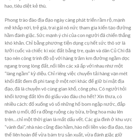
hao, tiêu diệt kẻ thù.
Phong trào đào địa đạo ngày càng phát triển rầm rộ, mạnh
mẽ khắp nơi, trẻ già, trai gái nô nức tham gia kiến tạo đường
hầm đánh giặc. Sức mạnh ý chí của con người đã chiến thắng
khó khăn. Chỉ bằng phương tiện dụng cụ hết sức thô sơ là
lưỡi cuốc và chiếc ki xúc đất bằng tre, quân và dân Củ Chi đã
tạo nên công trình đồ sộ với hàng trăm km đường ngầm dọc
ngang trong lòng đất, nối liền các xã ấp với nhau như một
“làng ngầm” kỳ diệu. Chỉ riêng việc chuyển tải hàng vạn mét
khối đất đem đi phi tang ở một nơi khác để giữ bí mật địa
đạo, đã là chuyện vô cùng gian khổ, công phu. Có người hỏi
khối lượng đất lớn đó giấu vào đâu cho hết? Xin thưa, có
nhiều cách: đổ xuống vô số những hố bom ngập nước, đắp
thành ụ mối, đổ ra đồng ruộng cày bừa, trồng hoa màu lên
trên…chỉ một thời gian là mất dấu vết. Các gia đình ở khu vực
“vành đai”, nhà nào cũng đào hầm, hào nối liền vào địa đạo, tạo
thế liên hoàn để vừa bám trụ sản xuất, vừa đánh giặc giữ