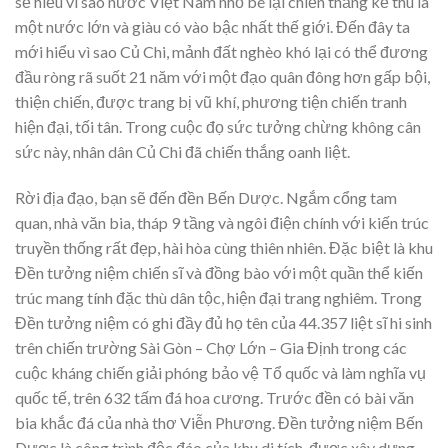
sẽ hiểu vì sao nước Việt Nam nhỏ bé lại chiến thắng kẻ thù là
một nước lớn và giàu có vào bậc nhất thế giới. Đến đây ta
mới hiểu vì sao Củ Chi, mảnh đất nghèo khó lại có thể đương
đầu ròng rã suốt 21 năm với một đạo quân đông hơn gấp bội,
thiện chiến, được trang bị vũ khí, phương tiện chiến tranh
hiện đại, tối tân. Trong cuộc đọ sức tưởng chừng không cân
sức này, nhân dân Củ Chi đã chiến thắng oanh liệt.
Rời địa đạo, bạn sẽ đến đền Bến Dược. Ngắm cổng tam
quan, nhà văn bia, tháp 9 tầng và ngôi điện chính với kiến trúc
truyền thống rất đẹp, hài hòa cùng thiên nhiên. Đặc biệt là khu
Đền tưởng niệm chiến sĩ và đồng bào với một quần thể kiến
trúc mang tính đặc thù dân tộc, hiện đại trang nghiêm. Trong
Đền tưởng niệm có ghi đầy đủ họ tên của 44.357 liệt sĩ hi sinh
trên chiến trường Sài Gòn – Chợ Lớn – Gia Định trong các
cuộc kháng chiến giải phóng bảo vệ Tổ quốc và làm nghĩa vụ
quốc tế, trên 632 tấm đá hoa cương. Trước đền có bài văn
bia khắc đá của nhà thơ Viễn Phương. Đền tưởng niệm Bến
Dược là công trình độc đáo của khu di tích, được xây dựng