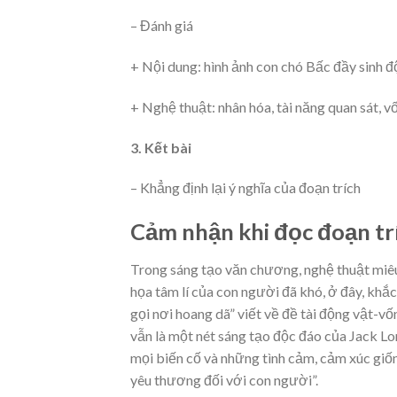
– Đánh giá
+ Nội dung: hình ảnh con chó Bấc đầy sinh độ
+ Nghệ thuật: nhân hóa, tài năng quan sát, vố
3. Kết bài
– Khẳng định lại ý nghĩa của đoạn trích
Cảm nhận khi đọc đoạn tr
Trong sáng tạo văn chương, nghệ thuật miêu 
họa tâm lí của con người đã khó, ở đây, khắc
gọi nơi hoang dã” viết về đề tài động vật-vố
vẫn là một nét sáng tạo độc đáo của Jack Lo
mọi biến cố và những tình cảm, cảm xúc giố
yêu thương đối với con người”.