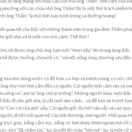
săn, đi lang thang với mấy cậu con trai ông Thẩm “tình cảm của B
ùng phường với các cháu nhỏ ông Thẩm”đó là một thứ trách nhiệm h
 với ông Thẩm “là thứ tình bạn trịnh trọng và đường hoàng”.
mối quan hệ của Bấc với những thành viên trong gia đình Thẩm phá
hó giữ nhà, và là một con chó cảnh. Thế thôi !
ơn, nỏ được ông chủ, ông bạn mới “khơi dậy” lên trong lòng Bấc
 hề được hưởng, chưa hề có: “sôi nổi, nồng cháy, thương yêu đến
.
ng tựa như dòng nước có độ tràn, có hẹp và mênh mông, có sức ch
ũng như mọi tình cảm đều có nguồn. Cái nguồn tình cảm sâu xa mà
u sống nó”, anh là “ông chủ lý tưởng”. Những người khác nuôi Bấc 
ể Bấc đi săn, giữ nhà, là vật nuôi làm cảnh… và để kéo xe trượt tuy
à “Con cái của anh” vậy. Cái nguồn gốc ấy mới sâu sắc và cao quý, 
người, đi tới mối quan hệ của tình thương, tình người. Mối quan h
 trực giác, bằng cảm xúc, bằng sự tinh nhạy, khôn ngoan mà chỉ 
-tơn “đã chăm sóc”, lúc là một lời chào “hớn hở”, lúc là một cử c