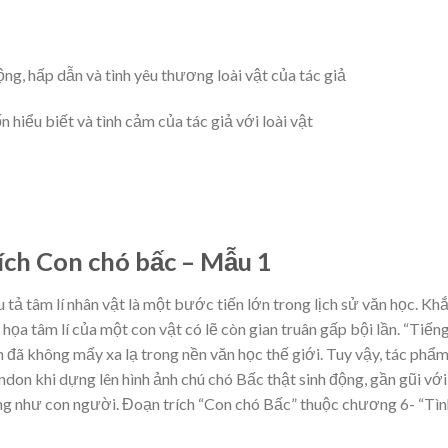
ng, hấp dẫn và tình yêu thương loài vật của tác giả
n hiểu biết và tình cảm của tác giả với loài vật
ích Con chó bấc – Mẫu 1
tả tâm lí nhân vật là một bước tiến lớn trong lịch sử văn học. Kh
 họa tâm lí của một con vật có lẽ còn gian truân gấp bội lần. “Tiến
n đã không mấy xa lạ trong nền văn học thế giới. Tuy vậy, tác phẩ
ndon khi dựng lên hình ảnh chú chó Bấc thật sinh động, gần gũi với
ng như con người. Đoạn trích “Con chó Bấc” thuộc chương 6- “Tìn