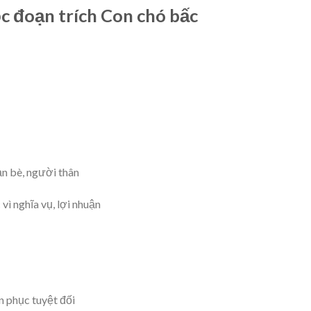
c đoạn trích Con chó bấc
ạn bè, người thân
vì nghĩa vụ, lợi nhuận
n phục tuyệt đối