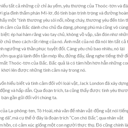
 hiểu tất cả những cử chỉ âu yếm, yêu thương của Thoóc-tơn và đ
i gia đình thẩm phán Mi-lơ, đó tình bạn trịnh trọng và đường hoàn
ấy một “tình thương yêu sôi nổi, nồng cháy, thương yêu đến tôn t
ình cảm của Bấc dành cho chủ đa dạng, phong phú mà cũng vô cùn
c biệt: ép hai hàm răng vào tay chủ, không vồ vập, săn đón như nhữ
hờ chủ theo cách rất riêng của nó. Ánh mắt của nó đã nói lên tất cả 
nh ngưỡng và thần phục tuyệt đối. Càng yêu chủ bao nhiêu, nó lại
trườn qua giá lạnh đến tận mép lều, đứng đấy, lắng nghe tiếng thở 
ị mất Thoóc-tơn của Bấc. Bấc quả là có tâm hồn hơn hẳn những co
i khơi lên được những tình cảm này trong nó.
vốn hiểu biết và tình cảm đối với loài vật, Jack London đã xây dựn
h động và hấp dẫn. Qua đoạn trích, ta cũng thấy được tình yêu thư
bạn gần gũi đối với chúng ta.
 của La-phông-ten, Tô Hoài, nhà văn để nhân vật-động vật nói tiến
ng dã”, mà cụ thể ở đây là đoạn trích “Con chó Bấc”, qua nhân vật
m hồn, có cảm xúc giống một con người thực thụ. Đó cũng chính là