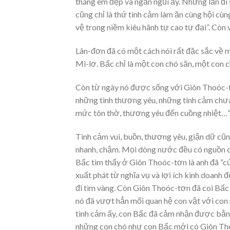
tháng êm đẹp và ngắn ngủi ấy. Những lần đi 
cũng chỉ là thứ tình cảm làm ăn cùng hội c
vệ trong niềm kiêu hãnh tự cao tự đại”. Còn
Lân-đơn đã có một cách nói rất đặc sắc về 
Mi-lơ. Bấc chỉ là một con chó săn, một con c
Còn từ ngày nó được sống với Giôn Thoóc-t
những tình thương yêu, những tình cảm chưa
mức tôn thờ, thương yêu đến cuồng nhiệt…”
Tình cảm vui, buồn, thương yêu, giận dữ cũ
nhanh, chậm. Mọi dòng nước đều có nguồn c
Bấc tìm thấy ở Giôn Thoóc-tơn là anh đã “cứ
xuất phát từ nghĩa vụ và lợi ích kinh doanh đ
đi tìm vàng. Còn Giôn Thoóc-tơn đã coi Bấc l
nó đã vượt hẳn mối quan hệ con vật với con 
tình cảm ấy, con Bấc đã cảm nhận được bằng
những con chó như con Bấc mới có Giôn Thoóc