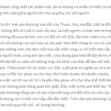
thành công nhất tác phẩm mặc dù nó không có nhiều chi tiết, sự k
ng tình cảm giữa người với chó và giữa chó với người.
 trước tình yêu thương loài vật của Thoóc-tơn, mà đặc biệt là đối
 tưởng đối với bất kì loài vật nào. Là một người có bản tính lươn
 những đã mua lại Bấc mà còn đối xử với Bấc tận tình, chăm sóc c
xử với những con chó kéo xe của anh “như thể chúng là con cái củ
, anh không xem chó như một loài vật, một công cụ chỉ biết răm rắp
kỉ, là người thân, cùng anh làm việc, chịu đựng gian khổ để đạt được
i liên hệ so sánh với những ông chủ khác của Bấc để làm nổi bật,
anh. Thẩm phán Mi-lơ chăm sóc Bấc xuất phát từ nghĩa vụ và trác
g cụ đắc lực phục vụ cho mục đích kinh doanh, lợi nhuận của họ.
 mật, nói lời vui vẻ, trò chuyện tầm phào với chó, khe khẽ thốt lê
chứ không phải tiếng quát tức giận. Đặc biệt là khi anh thốt lên “T
h yêu thương nồng nàn vô hạn của một ông chủ đối với con chó của
dị nhưng lại có một sức hấp dẫn đặc biệt. Tình cảm yêu thương c
lên mối quan hệ chủ- tớ thông thường.