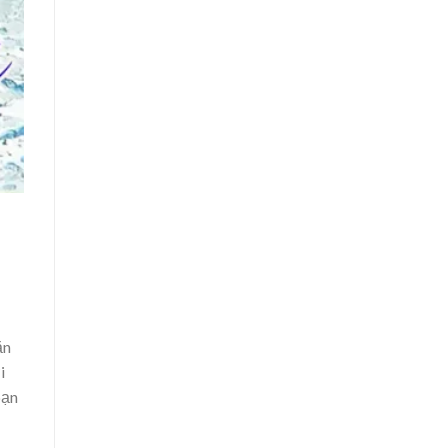
ăn
i
bạn