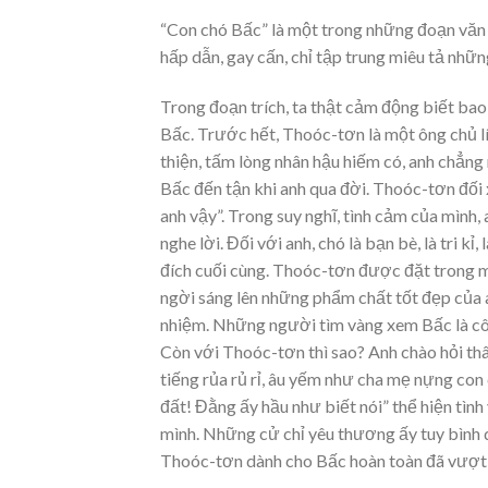
“Con chó Bấc” là một trong những đoạn văn 
hấp dẫn, gay cấn, chỉ tập trung miêu tả nhữ
Trong đoạn trích, ta thật cảm động biết bao
Bấc. Trước hết, Thoóc-tơn là một ông chủ lí
thiện, tấm lòng nhân hậu hiếm có, anh chẳng
Bấc đến tận khi anh qua đời. Thoóc-tơn đối 
anh vậy”. Trong suy nghĩ, tình cảm của mình
nghe lời. Đối với anh, chó là bạn bè, là tri 
đích cuối cùng. Thoóc-tơn được đặt trong mố
ngời sáng lên những phẩm chất tốt đẹp của 
nhiệm. Những người tìm vàng xem Bấc là côn
Còn với Thoóc-tơn thì sao? Anh chào hỏi thân
tiếng rủa rủ rỉ, âu yếm như cha mẹ nựng con 
đất! Đằng ấy hầu như biết nói” thể hiện tìn
mình. Những cử chỉ yêu thương ấy tuy bình 
Thoóc-tơn dành cho Bấc hoàn toàn đã vượt 