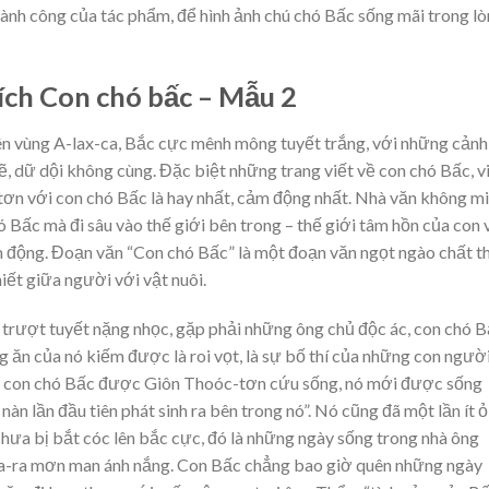
ành công của tác phẩm, để hình ảnh chú chó Bấc sống mãi trong l
ích Con chó bấc – Mẫu 2
n vùng A-lax-ca, Bắc cực mênh mông tuyết trắng, với những cảnh
dữ dội không cùng. Đặc biệt những trang viết về con chó Bấc, v
ơn với con chó Bấc là hay nhất, cảm động nhất. Nhà văn không m
ó Bấc mà đi sâu vào thế giới bên trong – thế giới tâm hồn của con 
m động. Đoạn văn “Con chó Bấc” là một đoạn văn ngọt ngào chất t
iết giữa người với vật nuôi.
e trượt tuyết nặng nhọc, gặp phải những ông chủ độc ác, con chó 
g ăn của nó kiếm được là roi vọt, là sự bố thí của những con ngườ
ày con chó Bấc được Giôn Thoóc-tơn cứu sống, nó mới được sống
àn lần đầu tiên phát sinh ra bên trong nó”. Nó cũng đã một lần ít ỏ
ưa bị bắt cóc lên bắc cực, đó là những ngày sống trong nhà ông
la-ra mơn man ánh nắng. Con Bấc chẳng bao giờ quên những ngày