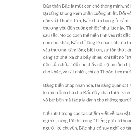
Bản thân Bấc là một con chó thông minh, nó
lại cũng không kém phần cuồng nhiệt. Đối vớ
còn với Thoóc-tơn, Bấc chưa bao giờ cảm th
thương yêu đến cuồng nhiệt” như lúc này. T
sâu sắc. Nó có cách thể hiện tình yêu rất đặ
con chó khác, Bấc chỉ lặng lẽ quan sát, tôn t
yêu thương, tấm lòng biết ơn, sự tôn thờ, kí
càng sợ phải xa chủ bấy nhiêu, chi tiết nó “
đều của chủ…” đủ cho thấy nỗi sợ ám ảnh b
chó khác, và tất nhiên, chỉ có Thoóc-tơn mớ
Bằng biện pháp nhân hóa, tài năng quan sát, 
lên hình ảnh chú chó Bấc đầy chân thực, sin
vô bờ bến mà tác giả dành cho những người 
Nếu như trong các tác phẩm viết về loài vật
người, xưng tôi thì trong “Tiếng gọi nơi hoa
người kể chuyện, Bấc như có suy nghĩ, có tâ