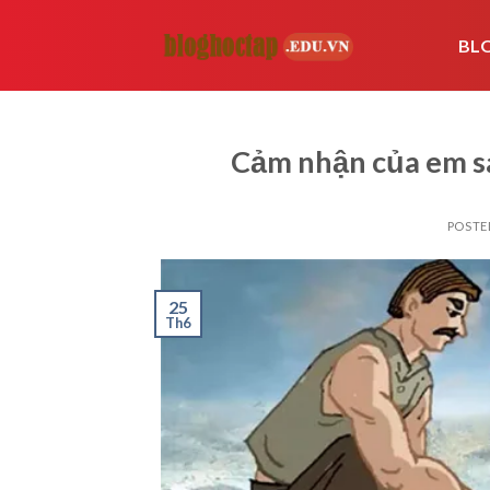
Skip
to
BL
content
Cảm nhận của em sa
POSTE
25
Th6