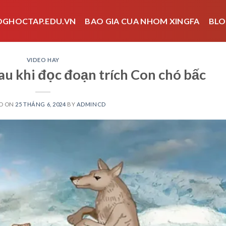
OGHOCTAP.EDU.VN
BAO GIA CUA NHOM XINGFA
BLO
VIDEO HAY
u khi đọc đoạn trích Con chó bấc
D ON
25 THÁNG 6, 2024
BY
ADMINCD