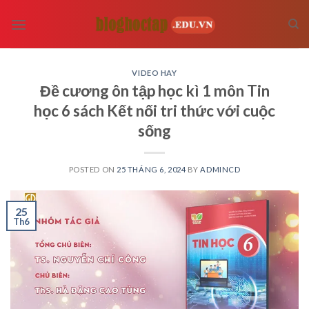
Skip
to
content
VIDEO HAY
Đề cương ôn tập học kì 1 môn Tin
học 6 sách Kết nối tri thức với cuộc
sống
POSTED ON
25 THÁNG 6, 2024
BY
ADMINCD
25
Th6