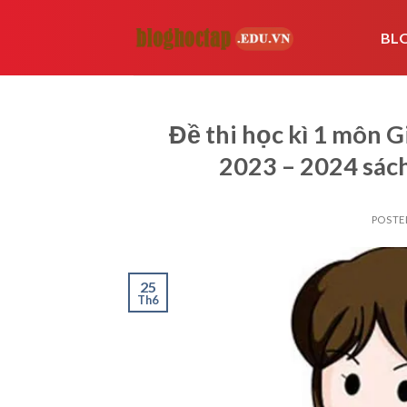
Skip
to
BL
content
Đề thi học kì 1 môn G
2023 – 2024 sách
POSTE
25
Th6