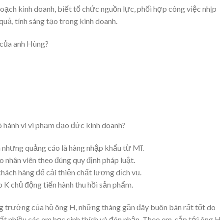
ạch kinh doanh, biết tổ chức nguồn lực, phối hợp công việc nhịp
quả, tính sáng tạo trong kinh doanh.
o của anh Hùng?
ó hành vi vi phạm đạo đức kinh doanh?
 nhưng quảng cáo là hàng nhập khẩu từ Mĩ.
 nhân viên theo đúng quy định pháp luật.
hách hàng để cải thiện chất lượng dịch vụ.
ệp K chủ động tiến hành thu hồi sản phẩm.
ng trường của hộ ông H, những tháng gần đây buôn bán rất tốt do
t nhiều các em học sinh thích và đón nhận. Theo em, sắp tới ông 