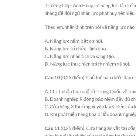
Trường hợp: Anh Hùng có năng lực lập kế ho
nhàng để đội ngũ nhân lực phát huy hết hiệu 
Theo em, nhận định trên nói về năng lực nà
A. Năng lực nắm bắt cơ hội.
B. Năng lực tổ chức, lãnh đạo.
C. Năng lực phân tích và sáng tạo.
D. Năng lực thực hiện trách nhiệm xã hội.
Câu 10
(0,25 điểm). Chủ thể nào dưới đây c
A. Chị T nhập hoa quả từ Trung Quốc về bán
B. Doanh nghiệp P đóng bảo hiểm đầy đủ cho
C. Cửa hàng X thường xuyên lấy ý kiến của k
D. Khi phát hiện hàng hóa bị lỗi, doanh nghi
Câu 11
(0,25 điểm). Cửa hàng ăn vặt tại cổ
món khoai tây chiên của quán ông bà được rấ