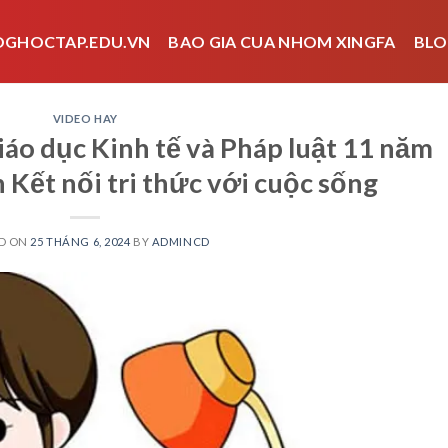
OGHOCTAP.EDU.VN
BAO GIA CUA NHOM XINGFA
BLO
VIDEO HAY
iáo dục Kinh tế và Pháp luật 11 năm
 Kết nối tri thức với cuộc sống
D ON
25 THÁNG 6, 2024
BY
ADMINCD