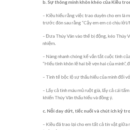
b. Sự thông minh khôn khéo của Kiều tro
– Kiều hiểu rằng việc trao duyên cho em là 
trước đón sau rằng “Cậy em em có chịu lời/Ng
– Đưa Thúy Vân vào thế bị động, kéo Thúy Vâ
nhiệm.
– Nàng nhanh chóng kể vắn tắt cuộc tình của
“Hiếu tình khôn lẽ hai bề vẹn hai của mình”,
– Tinh tế bộc lộ sự thấu hiểu của mình đối v
– Lấy cả tình máu mủ ruột già, lấy cả cái t
khiến Thúy Vân thấu hiểu và đồng ý.
c. Nỗi day dứt, tiếc nuối và chút ích kỷ tr
– Kiều đã trao lại cho em tất cả tín vật giữ