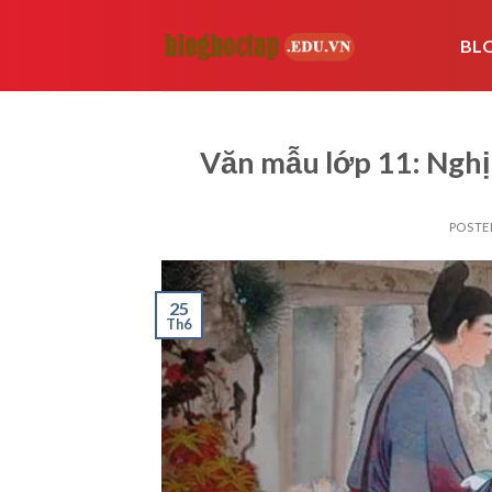
Skip
to
BL
content
Văn mẫu lớp 11: Nghị
POSTE
25
Th6