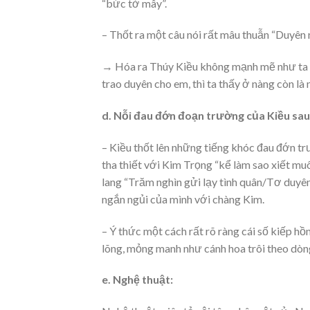
“bức tờ mây”.
– Thốt ra một câu nói rất mâu thuẫn “Duyên n
→ Hóa ra Thúy Kiều không mạnh mẽ như ta t
trao duyên cho em, thì ta thấy ở nàng còn là 
d. Nỗi đau đớn đoạn trường của Kiều sau k
– Kiều thốt lên những tiếng khóc đau đớn tr
tha thiết với Kim Trọng “kể làm sao xiết muôn 
lang “Trăm nghìn gửi lạy tình quân/Tơ duyên
ngắn ngủi của mình với chàng Kim.
– Ý thức một cách rất rõ ràng cái số kiếp hồ
lõng, mỏng manh như cánh hoa trôi theo dò
e. Nghệ thuật: