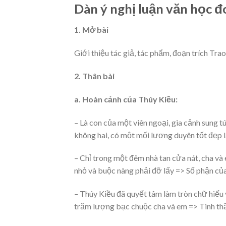
Dàn ý nghị luận văn học đ
1. Mở bài
Giới thiệu tác giả, tác phẩm, đoạn trích Tra
2. Thân bài
a. Hoàn cảnh của Thúy Kiều:
– Là con của một viên ngoại, gia cảnh sung tú
không hai, có một mối lương duyên tốt đẹp 
– Chỉ trong một đêm nhà tan cửa nát, cha và 
nhỏ và buộc nàng phải đỡ lấy => Số phận củ
– Thúy Kiều đã quyết tâm làm tròn chữ hiếu v
trăm lượng bạc chuộc cha và em => Tinh thần