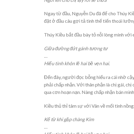
Ngay từ đầu, Nguyễn Du đã để cho Thúy Kiều 
đặt ở đầu câu gợi tả tình thế tiến thoái lưỡ
Thúy Kiều bắt đầu bày tỏ nỗi lòng mình với 
Giữa đường đứt gánh tương tư
…
Hiểu tình khôn lẽ hai bề vẹn hai.
Đến đây, người đọc bỗng hiểu ra cái nhờ cậy
phải chấp nhận. Với thân phận là chị gái, ch
qua cơn hoạn nạn. Nàng chấp nhận bán mình c
Kiều thủ thỉ tâm sự với Vân về mối tình nồn
Kể từ khi gặp chàng Kim
…