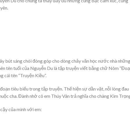
guyễn Du cho chúng ta thấy đầy đủ những cung bậc cảm xúc, cũng
uyên.
cây bút sáng chói đóng góp cho dòng chảy văn học nước nhà nhữn
ên tên tuổi của Nguyễn Du là tập truyện viết bằng chữ Nôm “Đo
g cái tên “Truyện Kiều”.
oạn tiêu biểu trong tập truyện. Thể hiện sự dằn vặt, nỗi lòng đau
huộc cha. Đành nhờ cô em Thúy Vân trả nghĩa cho chàng Kim Trọng
cậy của mình với em: