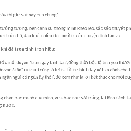
ày thì giữ vật này của chung”.
ưởng tượng, bên cạnh sự thông minh khéo léo, sắc sảo thuyết p
nỗi buồn bã, đau khổ, nhiều tiếc nuối trước chuyện tình tan vỡ.
hi đã trọn tình trọn hiếu:
ước mối duyên “trâm gãy bình tan”, đồng thời bộc lộ tình yêu thươ
vàn ái ân”, rồi cuối cùng là lời tạ lỗi, từ biệt đầy xót xa dành cho t
 ngắn ngủi có ngần ấy thôi”, để xem như là lời kết thúc cho mối du
ng nhan bạc mệnh của mình, vừa bạc như vôi trắng, lại lênh đênh, l
ng nước.