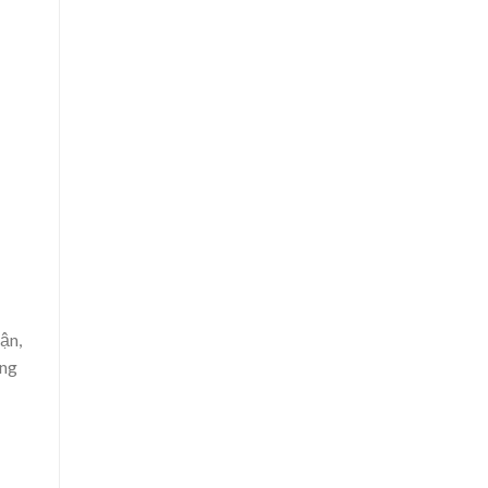
ận,
ăng