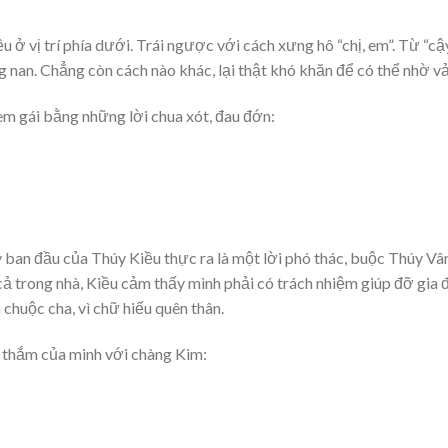
ở vị trí phía dưới. Trái ngược với cách xưng hô “chị, em”. Từ “cậ
ng nan. Chẳng còn cách nào khác, lại thật khó khăn để có thể nhờ vả
em gái bằng những lời chua xót, đau đớn:
 ban đầu của Thúy Kiều thực ra là một lời phó thác, buộc Thúy Vâ
ị cả trong nhà, Kiều cảm thấy mình phải có trách nhiệm giúp đỡ gia 
huộc cha, vì chữ hiếu quên thân.
g thắm của minh với chàng Kim: