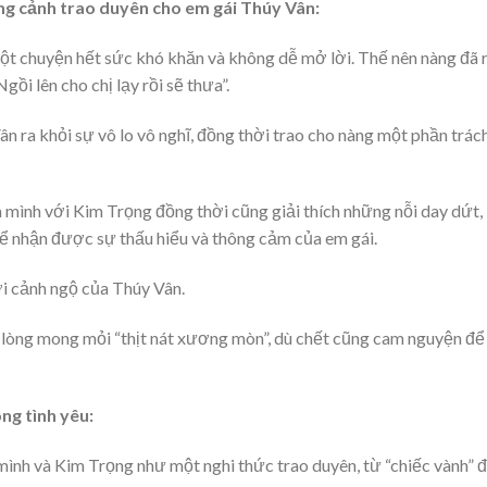
ng cảnh trao duyên cho em gái Thúy Vân:
một chuyện hết sức khó khăn và không dễ mở lời. Thế nên nàng đã 
ồi lên cho chị lạy rồi sẽ thưa”.
n ra khỏi sự vô lo vô nghĩ, đồng thời trao cho nàng một phần trác
 mình với Kim Trọng đồng thời cũng giải thích những nỗi day dứt,
 để nhận được sự thấu hiểu và thông cảm của em gái.
ới cảnh ngộ của Thúy Vân.
ấm lòng mong mỏi “thịt nát xương mòn”, dù chết cũng cam nguyện để
ong tình yêu:
a mình và Kim Trọng như một nghi thức trao duyên, từ “chiếc vành” 