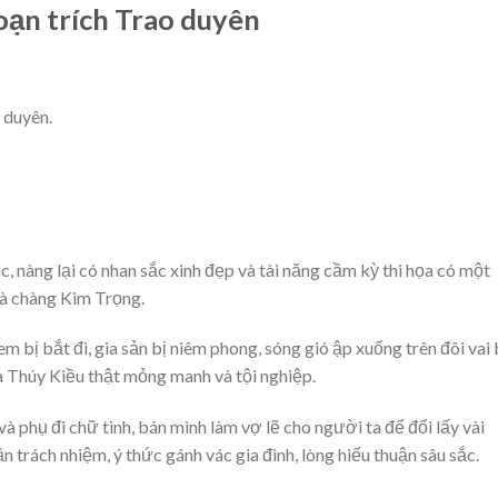
oạn trích Trao duyên
o duyên.
c, nàng lại có nhan sắc xinh đẹp và tài năng cầm kỳ thi họa có một
là chàng Kim Trọng.
em bị bắt đi, gia sản bị niêm phong, sóng gió ập xuống trên đôi vai
a Thúy Kiều thật mỏng manh và tội nghiệp.
à phụ đi chữ tình, bán mình làm vợ lẽ cho người ta để đổi lấy vài
 trách nhiệm, ý thức gánh vác gia đình, lòng hiếu thuận sâu sắc.