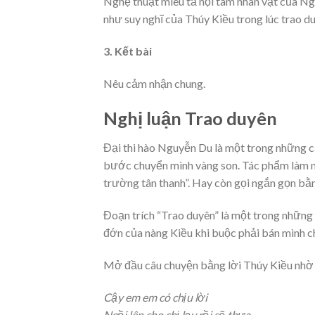
Nghệ thuật miêu tả nội tâm nhân vật của N
như suy nghĩ của Thúy Kiều trong lúc trao d
3. Kết bài
Nêu cảm nhận chung.
Nghị luận Trao duyên
Đại thi hào Nguyễn Du là một trong những 
bước chuyển mình vàng son. Tác phẩm làm n
trường tân thanh”. Hay còn gọi ngắn gọn bằn
Đoạn trích “Trao duyên” là một trong những đ
đớn của nàng Kiều khi buộc phải bán mình c
Mở đầu câu chuyện bằng lời Thúy Kiều nhờ 
Cậy em em có chịu lời
Ngồi lên cho chị lạy rồi sẽ thưa