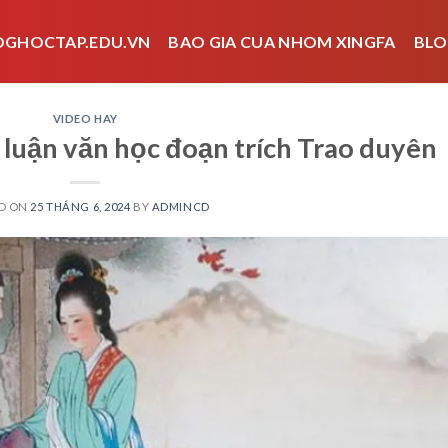
OGHOCTAP.EDU.VN
BAO GIA CUA NHOM XINGFA
BLO
VIDEO HAY
 luận văn học đoạn trích Trao duyên
D ON
25 THÁNG 6, 2024
BY
ADMINCD