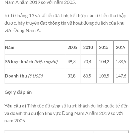
Nam Á năm 2019 so với năm 2005.
b) Từ bảng 13 và số liệu đã tính, kết hợp các tư liệu thu thập
được, hãy truyền đạt thông tin về hoạt động du lịch của khu
vực Đông Nam Á.
Năm
2005
2010
2015
2019
Số lượt khách
(triệu người)
49,3
70,4
104,2
138,5
Doanh thu
(tỉ USD)
33,8
68,5
108,5
147,6
Gợi ý đáp án
Yêu cầu a)
Tính tốc độ tăng số lượt khách du lịch quốc tế đến
và doanh thu du lịch khu vực Đông Nam Á năm 2019 so với
năm 2005.