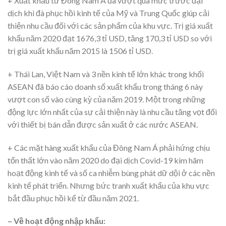
+ Xuất khẩu từ Đông Nam Á đã vượt qua mức trước đại
dịch khi đà phục hồi kinh tế của Mỹ và Trung Quốc giúp cải
thiện nhu cầu đối với các sản phẩm của khu vực. Trị giá xuất
khẩu năm 2020 đạt 1676,3 tỉ USD, tăng 170,3 tỉ USD so với
trị giá xuất khẩu năm 2015 là 1506 tỉ USD.
+ Thái Lan, Việt Nam và 3 nền kinh tế lớn khác trong khối
ASEAN đã báo cáo doanh số xuất khẩu trong tháng 6 này
vượt con số vào cùng kỳ của năm 2019. Một trong những
động lực lớn nhất của sự cải thiện này là nhu cầu tăng vọt đối
với thiết bị bán dẫn được sản xuất ở các nước ASEAN.
+ Các mặt hàng xuất khẩu của Đông Nam Á phải hứng chịu
tổn thất lớn vào năm 2020 do đại dịch Covid-19 kìm hãm
hoạt động kinh tế và số ca nhiễm bùng phát dữ dội ở các nền
kinh tế phát triển. Nhưng bức tranh xuất khẩu của khu vực
bắt đầu phục hồi kể từ đầu năm 2021.
– Về hoạt động nhập khẩu: