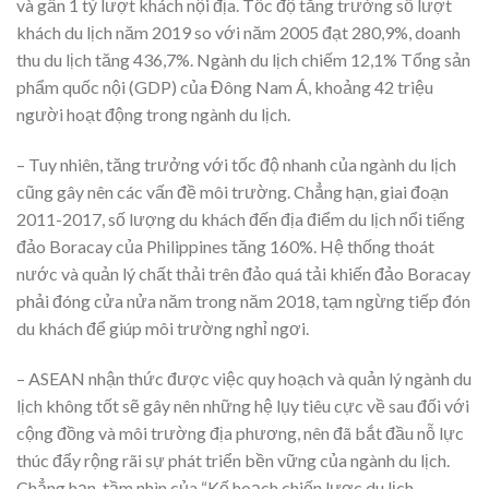
và gần 1 tỷ lượt khách nội địa. Tốc độ tăng trưởng số lượt
khách du lịch năm 2019 so với năm 2005 đạt 280,9%, doanh
thu du lịch tăng 436,7%. Ngành du lịch chiếm 12,1% Tổng sản
phẩm quốc nội (GDP) của Đông Nam Á, khoảng 42 triệu
người hoạt động trong ngành du lịch.
– Tuy nhiên, tăng trưởng với tốc độ nhanh của ngành du lịch
cũng gây nên các vấn đề môi trường. Chẳng hạn, giai đoạn
2011-2017, số lượng du khách đến địa điểm du lịch nổi tiếng
đảo Boracay của Philippines tăng 160%. Hệ thống thoát
nước và quản lý chất thải trên đảo quá tải khiến đảo Boracay
phải đóng cửa nửa năm trong năm 2018, tạm ngừng tiếp đón
du khách để giúp môi trường nghỉ ngơi.
– ASEAN nhận thức được việc quy hoạch và quản lý ngành du
lịch không tốt sẽ gây nên những hệ lụy tiêu cực về sau đối với
cộng đồng và môi trường địa phương, nên đã bắt đầu nỗ lực
thúc đẩy rộng rãi sự phát triển bền vững của ngành du lịch.
Chẳng hạn, tầm nhìn của “Kế hoạch chiến lược du lịch